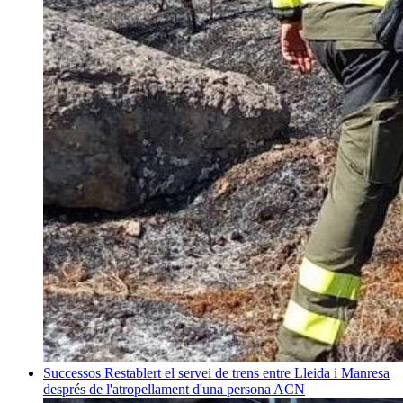
Successos
Restablert el servei de trens entre Lleida i Manresa
després de l'atropellament d'una persona
ACN