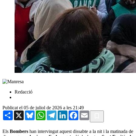
Redacció
Publicat el 05 de juliol de 2026 a les 21:49
Share
X
Bluesky
WhatsApp
Telegram
LinkedIn
Facebook
Email
Els
Bombers
han intervingut aquest dissabte a la nit i la matinada de