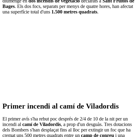
diumenge en
dos incendis de vegetació
declarats a
Sant Fruitós de
Bages
. Els dos focs, separats per menys de quatre hores, han afectat
una superfície total d'uns
1.500 metres quadrats
.
Primer incendi al camí de Viladordis
El primer avís s'ha rebut poc després de 2/4 de 10 de la nit per un
incendi al
camí de Viladordis
, a prop d'un desguàs. Tres dotacions
dels Bombers s'han desplaçat fins al lloc per extingir un foc que ha
cremat uns 500 metres quadrats entre un
camp de conreu
i una