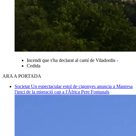
Incendi que s'ha declarat al camí de Viladordis -
Cedida
ARA A PORTADA
Societat
Un espectacular estol de cigonyes anuncia a Manresa
l'inici de la migració cap a l'Àfrica
Pere Fontanals