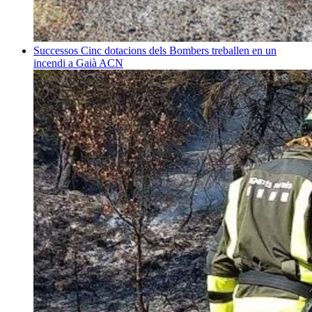
Successos
Cinc dotacions dels Bombers treballen en un
incendi a Gaià
ACN