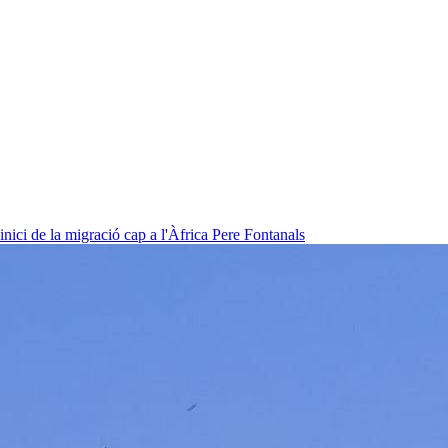
nici de la migració cap a l'Àfrica
Pere Fontanals