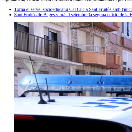
Torna el servei socioeducatiu Cal Clic a Sant Fruitós amb l'inici
Sant Fruitós de Bages viurà al setembre la segona edició de la 