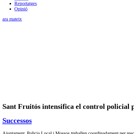
Reportatges
Opinió
ara mateix
Sant Fruitós intensifica el control policial
Successos
Ajuntament, Policia Local i Mossos treballen coordinadament per resoldr