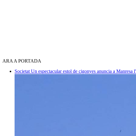
ARA A PORTADA
Societat
Un espectacular estol de cigonyes anuncia a Manresa l'i