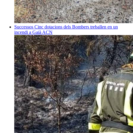
Successos
Cinc dotacions dels Bombers treballen en un
incendi a Gaià
ACN