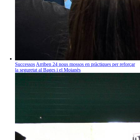
Successos
Arriben 24 nous mossos en pràctiques per reforçar
la seguretat al Bages i el Moianès