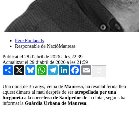
Pere Fontanals
Responsable de NacióManresa
Publicat el 28 d’abril de 2026 a les 22:39
Actualitzat el 29 d’abril de 2026 a les 21:59
Share
X
Bluesky
WhatsApp
Telegram
LinkedIn
Facebook
Email
Una dona de 35 anys, veïna de
Manresa
, ha resultat ferida lleu
aquest dimarts al matí després de ser
atropellada per una
furgoneta
a la
carretera de Santpedor
de la ciutat, segons ha
informat la
Guàrdia Urbana de Manresa
.