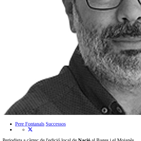
Pere Fontanals
Successos
Periodista a càrrec de l'edició local de
Nació
al Bages i el Moianès.