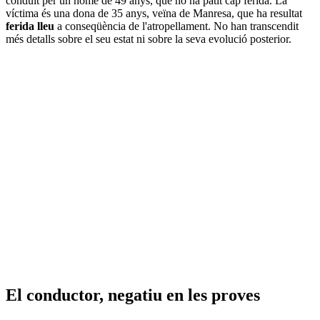
conduït per un home de 49 anys, que no ha patit cap ferida. La
víctima és una dona de 35 anys, veïna de Manresa, que ha resultat
ferida lleu
a conseqüència de l'atropellament. No han transcendit
més detalls sobre el seu estat ni sobre la seva evolució posterior.
El conductor, negatiu en les proves