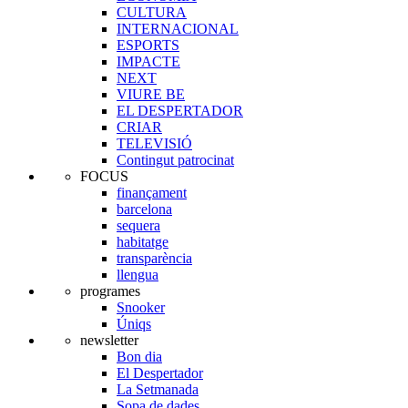
CULTURA
INTERNACIONAL
ESPORTS
IMPACTE
NEXT
VIURE BE
EL DESPERTADOR
CRIAR
TELEVISIÓ
Contingut patrocinat
FOCUS
finançament
barcelona
sequera
habitatge
transparència
llengua
programes
Snooker
Úniqs
newsletter
Bon dia
El Despertador
La Setmanada
Sopa de dades