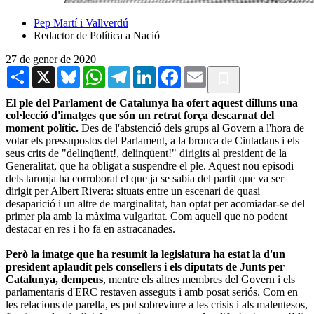
Pep Martí i Vallverdú
Redactor de Política a Nació
27 de gener de 2020
Share
X
Bluesky
WhatsApp
Telegram
LinkedIn
Facebook
Email
El ple del Parlament de Catalunya ha ofert aquest dilluns una
col·lecció d'imatges que són un retrat força descarnat del
moment polític.
Des de l'abstenció dels grups al Govern a l'hora de
votar els pressupostos del Parlament, a la bronca de Ciutadans i els
seus crits de "delinqüent!, delinqüent!" dirigits al president de la
Generalitat, que ha obligat a suspendre el ple. Aquest nou episodi
dels taronja ha corroborat el que ja se sabia del partit que va ser
dirigit per Albert Rivera: situats entre un escenari de quasi
desaparició i un altre de marginalitat, han optat per acomiadar-se del
primer pla amb la màxima vulgaritat. Com aquell que no podent
destacar en res i ho fa en astracanades.
Però la imatge que ha resumit la legislatura ha estat la d'un
president aplaudit pels consellers i els diputats de Junts per
Catalunya, dempeus
, mentre els altres membres del Govern i els
parlamentaris d'ERC restaven asseguts i amb posat seriós. Com en
les relacions de parella, es pot sobreviure a les crisis i als malentesos,