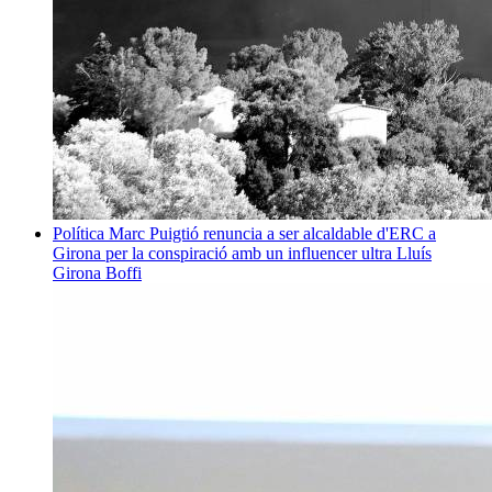
Política
Marc Puigtió renuncia a ser alcaldable d'ERC a
Girona per la conspiració amb un influencer ultra
Lluís
Girona Boffi