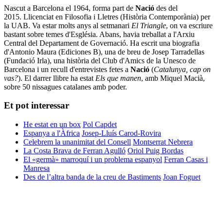
Nascut a Barcelona el 1964, forma part de
Nació
des del
2015. Llicenciat en Filosofia i Lletres (Història Contemporània) per
la UAB. Va estar molts anys al setmanari
El Triangle
, on va escriure
bastant sobre temes d'Església. Abans, havia treballat a l'Arxiu
Central del Departament de Governació. Ha escrit una biografia
d'Antonio Maura (Ediciones B), una de breu de Josep Tarradellas
(Fundació Irla), una història del Club d'Amics de la Unesco de
Barcelona i un recull d'entrevistes fetes a
Nació
(
Catalunya, cap on
vas?
). El darrer llibre ha estat
Els que manen
, amb Miquel Macià,
sobre 50 nissagues catalanes amb poder.
Et pot interessar
He estat en un box
Pol Capdet
Espanya a l'Àfrica
Josep-Lluís Carod-Rovira
Celebrem la unanimitat del Consell
Montserrat Nebrera
La Costa Brava de Ferran Agulló
Oriol Puig Bordas
El «germà» marroquí i un problema espanyol
Ferran Casas i
Manresa
Des de l’altra banda de la creu de Bastiments
Joan Foguet