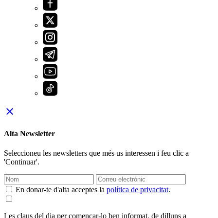
close
Alta Newsletter
Seleccioneu les newsletters que més us interessen i feu clic a
'Continuar'.
En donar-te d'alta acceptes la
política de privacitat
.
Les claus del dia per començar-lo ben informat, de dilluns a