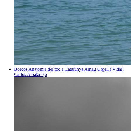
Boscos
Anatomia del foc a Catalunya
Arnau Urgell i Vidal |
Carlos Albaladejo