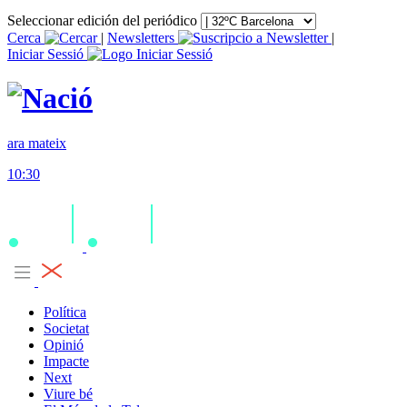
Seleccionar edición del periódico
Cerca
|
Newsletters
|
Iniciar Sessió
ara mateix
10:30
Política
Societat
Opinió
Impacte
Next
Viure bé