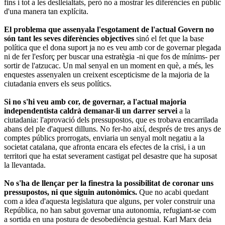
fins i tot a les deslleialtats, però no a mostrar les diferències en públic
d'una manera tan explícita.
El problema que assenyala l'esgotament de l'actual Govern no
són tant les seves diferències objectives
sinó el fet que la base
política que el dona suport ja no es veu amb cor de governar plegada
ni de fer l'esforç per buscar una estratègia -ni que fos de mínims- per
sortir de l'atzucac. Un mal senyal en un moment en què, a més, les
enquestes assenyalen un creixent escepticisme de la majoria de la
ciutadania envers els seus polítics.
Si no s'hi veu amb cor, de governar, a l'actual majoria
independentista caldrà demanar-li un darrer servei
a la
ciutadania: l'aprovació dels pressupostos, que es trobava encarrilada
abans del ple d'aquest dilluns. No fer-ho així, després de tres anys de
comptes públics prorrogats, enviaria un senyal molt negatiu a la
societat catalana, que afronta encara els efectes de la crisi, i a un
territori que ha estat severament castigat pel desastre que ha suposat
la llevantada.
No s'ha de llençar per la finestra la possibilitat de coronar uns
pressupostos, ni que siguin autonòmics.
Que no acabi quedant
com a idea d'aquesta legislatura que alguns, per voler construir una
República, no han sabut governar una autonomia, refugiant-se com
a sortida en una postura de desobediència gestual. Karl Marx deia