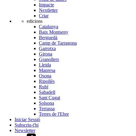
Impacte
Nextletter
Criar
edicions
Catalunya
Baix Montseny
Berguedà
Camp de Tarragona
Garrotxa
Girona
Granollers
Lleida
Manresa
Osona
Ripollès
Rubí
Sabadell
Sant Cugat
Solsona
Terrassa
Terres de l'Ebre
Iniciar Sessió
Subscriu-t'hi
Newsletter