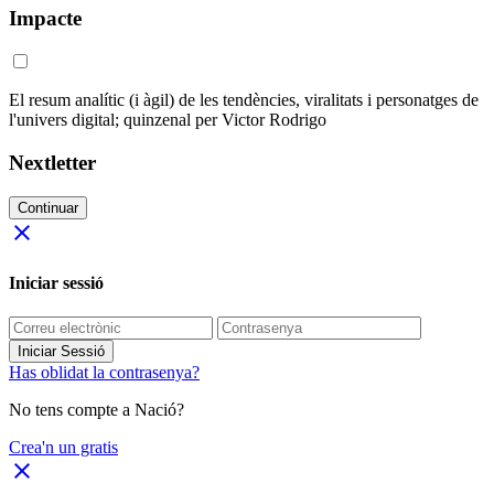
Impacte
El resum analític (i àgil) de les tendències, viralitats i personatges de
l'univers digital; quinzenal per Victor Rodrigo
Nextletter
Continuar
close
Iniciar sessió
Iniciar Sessió
Has oblidat la contrasenya?
No tens compte a Nació?
Crea'n un gratis
close