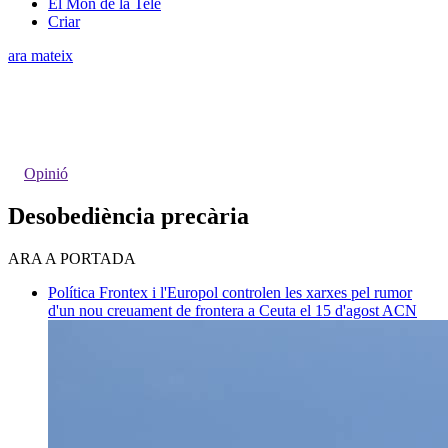
El Món de la Tele
Criar
ara mateix
Opinió
Desobediència precària
ARA A PORTADA
Política
Frontex i l'Europol controlen les xarxes pel rumor
d'un nou creuament de frontera a Ceuta el 15 d'agost
ACN