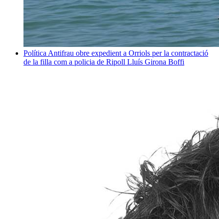
Política
Antifrau obre expedient a Orriols per la contractació
de la filla com a policia de Ripoll
Lluís Girona Boffi