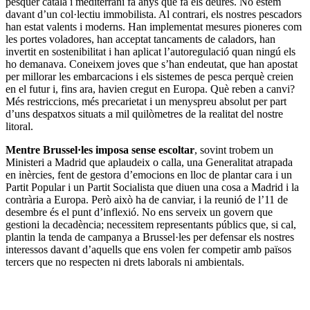
pesquer català i mediterrani fa anys que fa els deures. No estem
davant d’un col·lectiu immobilista. Al contrari, els nostres pescadors
han estat valents i moderns. Han implementat mesures pioneres com
les portes voladores, han acceptat tancaments de caladors, han
invertit en sostenibilitat i han aplicat l’autoregulació quan ningú els
ho demanava. Coneixem joves que s’han endeutat, que han apostat
per millorar les embarcacions i els sistemes de pesca perquè creien
en el futur i, fins ara, havien cregut en Europa. Què reben a canvi?
Més restriccions, més precarietat i un menyspreu absolut per part
d’uns despatxos situats a mil quilòmetres de la realitat del nostre
litoral.
Mentre Brussel·les imposa sense escoltar
, sovint trobem un
Ministeri a Madrid que aplaudeix o calla, una Generalitat atrapada
en inèrcies, fent de gestora d’emocions en lloc de plantar cara i un
Partit Popular i un Partit Socialista que diuen una cosa a Madrid i la
contrària a Europa. Però això ha de canviar, i la reunió de l’11 de
desembre és el punt d’inflexió. No ens serveix un govern que
gestioni la decadència; necessitem representants públics que, si cal,
plantin la tenda de campanya a Brussel·les per defensar els nostres
interessos davant d’aquells que ens volen fer competir amb països
tercers que no respecten ni drets laborals ni ambientals.