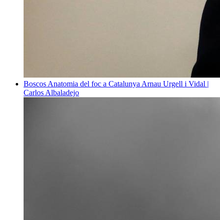
Boscos
Anatomia del foc a Catalunya
Arnau Urgell i Vidal |
Carlos Albaladejo