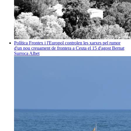
Política
Frontex i l'Europol controlen les xarxes pel rumor
d'un nou creuament de frontera a Ceuta el 15 d'agost
Bernat
Surroca Albet