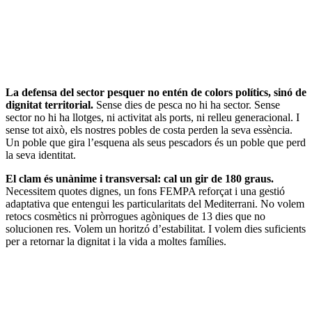
La defensa del sector pesquer no entén de colors polítics, sinó de
dignitat territorial.
Sense dies de pesca no hi ha sector. Sense
sector no hi ha llotges, ni activitat als ports, ni relleu generacional. I
sense tot això, els nostres pobles de costa perden la seva essència.
Un poble que gira l’esquena als seus pescadors és un poble que perd
la seva identitat.
El clam és unànime i transversal: cal un gir de 180 graus.
Necessitem quotes dignes, un fons FEMPA reforçat i una gestió
adaptativa que entengui les particularitats del Mediterrani. No volem
retocs cosmètics ni pròrrogues agòniques de 13 dies que no
solucionen res. Volem un horitzó d’estabilitat. I volem dies suficients
per a retornar la dignitat i la vida a moltes famílies.