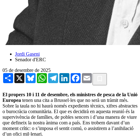
Jordi Gaseni
Senador d'ERC
05 de desembre de 2025
Share
X
Bluesky
WhatsApp
Telegram
LinkedIn
Facebook
Email
El propers 10 i 11 de desembre, els ministres de pesca de la Unió
Europea
tenen una cita a Brussel·les que no serà un tràmit més.
Sobre la taula no hi haurà només expedients tècnics, xifres abstractes
o burocràcia comunitària. El que es decidirà en aquesta reunió és la
supervivència de famílies, de pobles sencers i d’una manera de viure
que defineix la nostra ànima com a país. Ens trobem davant d’un
moment crític: o s’imposa el sentit comú, o assistirem a l’anihilació
d’un ofici mil·lenari.