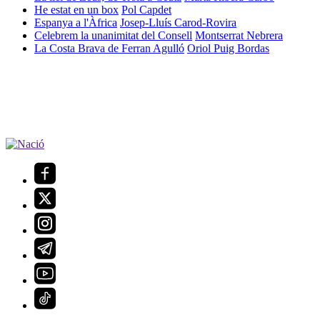
He estat en un box
Pol Capdet
Espanya a l'Àfrica
Josep-Lluís Carod-Rovira
Celebrem la unanimitat del Consell
Montserrat Nebrera
La Costa Brava de Ferran Agulló
Oriol Puig Bordas