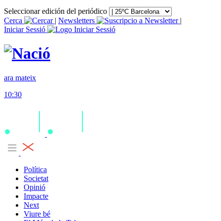
Seleccionar edición del periódico
Cerca
|
Newsletters
|
Iniciar Sessió
ara mateix
10:30
Política
Societat
Opinió
Impacte
Next
Viure bé