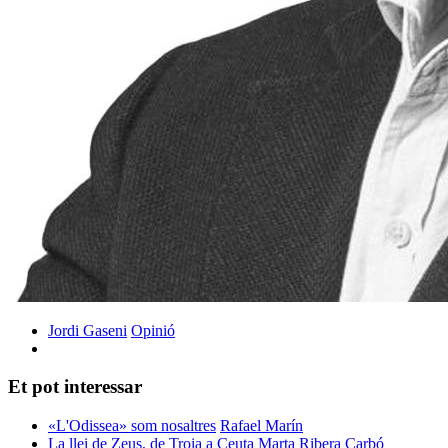
Jordi Gaseni
Opinió
Et pot interessar
«L'Odissea» som nosaltres
Rafael Marín
La llei de Zeus, de Troia a Ceuta
Marta Ribera Carbó