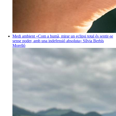
Medi ambient
«Com a humà, mirar un eclipsi total és sentir-se
sense poder, amb una indefensió absoluta»
Sílvia Berbís
Morelló