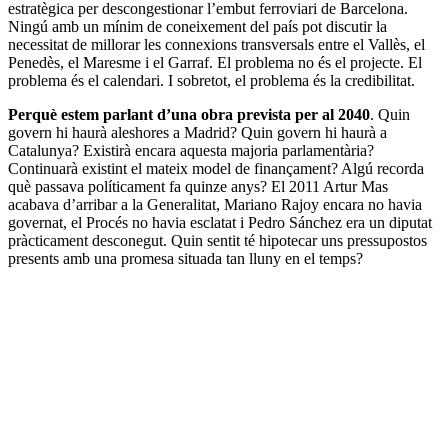
estratègica per descongestionar l’embut ferroviari de Barcelona.
Ningú amb un mínim de coneixement del país pot discutir la
necessitat de millorar les connexions transversals entre el Vallès, el
Penedès, el Maresme i el Garraf. El problema no és el projecte. El
problema és el calendari. I sobretot, el problema és la credibilitat.
Perquè estem parlant d’una obra prevista per al 2040
. Quin
govern hi haurà aleshores a Madrid? Quin govern hi haurà a
Catalunya? Existirà encara aquesta majoria parlamentària?
Continuarà existint el mateix model de finançament? Algú recorda
què passava políticament fa quinze anys? El 2011 Artur Mas
acabava d’arribar a la Generalitat, Mariano Rajoy encara no havia
governat, el Procés no havia esclatat i Pedro Sánchez era un diputat
pràcticament desconegut. Quin sentit té hipotecar uns pressupostos
presents amb una promesa situada tan lluny en el temps?