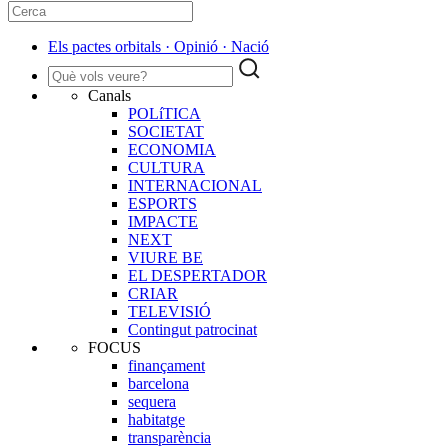
Els pactes orbitals · Opinió · Nació
Canals
POLíTICA
SOCIETAT
ECONOMIA
CULTURA
INTERNACIONAL
ESPORTS
IMPACTE
NEXT
VIURE BE
EL DESPERTADOR
CRIAR
TELEVISIÓ
Contingut patrocinat
FOCUS
finançament
barcelona
sequera
habitatge
transparència