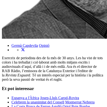
Germà Capdevila
Opinió
Exerceix de periodista des de fa més de 30 anys. Les ha vist de tots
colors i ha treballat i col·laborat amb molts mitjans escrits i
audiovisuals d’aquí, d’allà i i de més enllà. Ara és el director de
RAB Ràdio, l’emissora de la Catalunya Exterior i l'editor de
la
Revista Esguard
. Té un interès especial per la història i la política
però la seva passió de veritat és el rugbi.
Et pot interessar
Espanya a l'Àfrica
Josep-Lluís Carod-Rovira
Celebrem la unanimitat del Consell
Montserrat Nebrera
La Costa Brava de Ferran Agulló
Oriol Puig Bordas