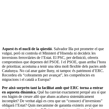
Aquest és el nucli de la qüestió
. Salvador Illa pot prometre el que
vulgui, però ni controla el Ministeri d’Hisenda ni decideix les
inversions ferroviàries de l’Estat. El PSC, per definició, ofereix
compromisos que depenen del PSOE. I el PSOE, quan arriba l’hora
de prioritzar, acostuma a tenir una idea molt flexible dels pactes amb
Catalunya. No cal anar gaire lluny, ni tampoc és patrimoni d’ERC.
Recordeu els “cobraments per avançat”, les competències en
migracions i el català a Europa?
Per això sorprèn tant la facilitat amb què ERC torna a entrar
en aquesta dinàmica.
Què ha canviat exactament perquè ara sí que
ens hàgim de creure allò que abans acabava sistemàticament
incomplet? De veritat algú es creu que un “consorci d’inversions”
obligarà l’Estat? Quin mecanisme de garantia existeix avui que no