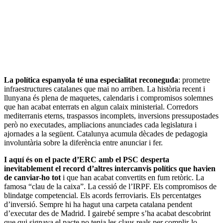
La política espanyola té una especialitat reconeguda
: prometre
infraestructures catalanes que mai no arriben. La història recent i
llunyana és plena de maquetes, calendaris i compromisos solemnes
que han acabat enterrats en algun calaix ministerial. Corredors
mediterranis eterns, traspassos incomplets, inversions pressupostades
però no executades, ampliacions anunciades cada legislatura i
ajornades a la següent. Catalunya acumula dècades de pedagogia
involuntària sobre la diferència entre anunciar i fer.
I aquí és on el pacte d’ERC amb el PSC desperta
inevitablement el record d’altres intercanvis polítics que havien
de canviar-ho tot
i que han acabat convertits en fum retòric. La
famosa “clau de la caixa”. La cessió de l’IRPF. Els compromisos de
blindatge competencial. Els acords ferroviaris. Els percentatges
d’inversió. Sempre hi ha hagut una carpeta catalana pendent
d’executar des de Madrid. I gairebé sempre s’ha acabat descobrint
que qui signava el pacte no tenia les claus reals per complir-lo.