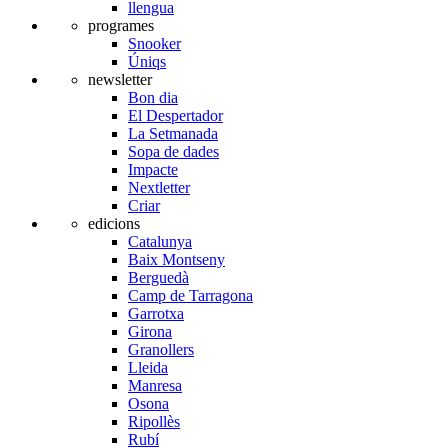
llengua
programes
Snooker
Úniqs
newsletter
Bon dia
El Despertador
La Setmanada
Sopa de dades
Impacte
Nextletter
Criar
edicions
Catalunya
Baix Montseny
Berguedà
Camp de Tarragona
Garrotxa
Girona
Granollers
Lleida
Manresa
Osona
Ripollès
Rubí