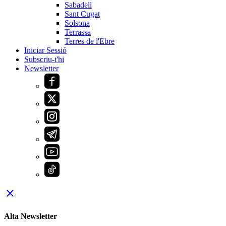
Sabadell
Sant Cugat
Solsona
Terrassa
Terres de l'Ebre
Iniciar Sessió
Subscriu-t'hi
Newsletter
close
Alta Newsletter