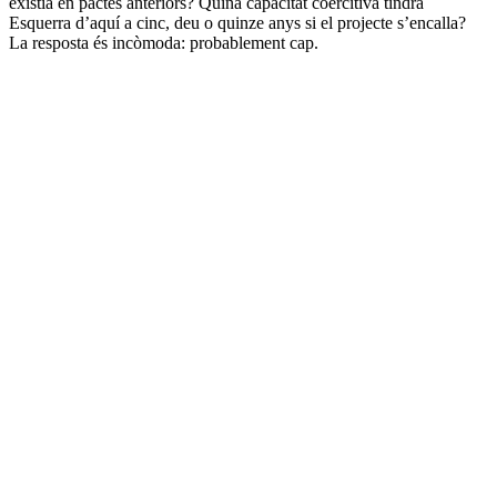
existia en pactes anteriors? Quina capacitat coercitiva tindrà
Esquerra d’aquí a cinc, deu o quinze anys si el projecte s’encalla?
La resposta és incòmoda: probablement cap.