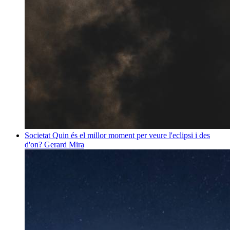
Societat
Quin és el millor moment per veure l'eclipsi i des
d'on?
Gerard Mira