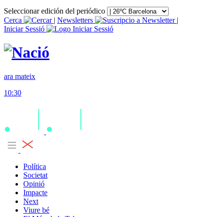
Seleccionar edición del periódico
Cerca
|
Newsletters
|
Iniciar Sessió
ara mateix
10:30
Política
Societat
Opinió
Impacte
Next
Viure bé