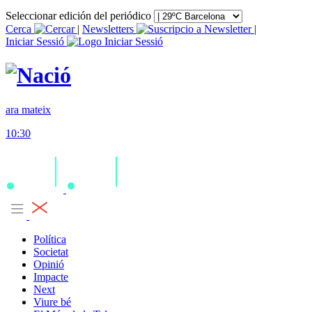
Seleccionar edición del periódico
Cerca
|
Newsletters
|
Iniciar Sessió
ara mateix
10:30
Política
Societat
Opinió
Impacte
Next
Viure bé