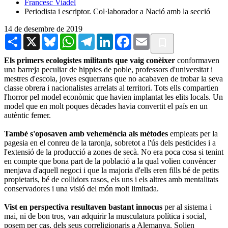
Francesc Viadel
Periodista i escriptor. Col·laborador a Nació amb la secció
14 de desembre de 2019
Share
X
Bluesky
WhatsApp
Telegram
LinkedIn
Facebook
Email
Els primers ecologistes militants que vaig conèixer
conformaven
una barreja peculiar de hippies de poble, professors d'universitat i
mestres d'escola, joves esquerrans que no acabaven de trobar la seva
classe obrera i nacionalistes arrelats al territori. Tots ells compartien
l'horror pel model econòmic que havien implantat les elits locals. Un
model que en molt poques dècades havia convertit el país en un
autèntic femer.
També s'oposaven amb vehemència als mètodes
empleats per la
pagesia en el conreu de la taronja, sobretot a l'ús dels pesticides i a
l'extensió de la producció a zones de secà. No era poca cosa si tenint
en compte que bona part de la població a la qual volien convèncer
menjava d'aquell negoci i que la majoria d'ells eren fills bé de petits
propietaris, bé de collidors rasos, els uns i els altres amb mentalitats
conservadores i una visió del món molt limitada.
Vist en perspectiva resultaven bastant innocus
per al sistema i
mai, ni de bon tros, van adquirir la musculatura política i social,
posem per cas, dels seus correligionaris a Alemanya. Solien