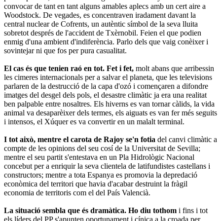
convocar de tant en tant alguns amables aplecs amb un cert aire a
Woodstock. De vegades, es concentraven iradament davant la
central nuclear de Cofrents, un autèntic símbol de la seva lluita
sobretot després de l'accident de Txèrnobil. Feien el que podien
enmig d'una ambient d'indiferència. Parlo dels que vaig conèixer i
sovintejar ni que fos per pura casualitat.
El cas és que tenien raó en tot. Fet i fet,
molt abans que arribessin
les cimeres internacionals per a salvar el planeta, que les televisions
parlaren de la destrucció de la capa d'ozó i començaren a difondre
imatges del desgel dels pols, el desastre climàtic ja era una realitat
ben palpable entre nosaltres. Els hiverns es van tornar càlids, la vida
animal va desaparèixer dels termes, els aiguats es van fer més seguits
i intensos, el Xúquer es va convertir en un malalt terminal.
I tot això, mentre el carota de Rajoy se'n fotia
del canvi climàtic a
compte de les opinions del seu cosí de la Universitat de Sevilla;
mentre el seu partit s'entestava en un Pla Hidrològic Nacional
concebut per a enriquir la seva clientela de latifundistes castellans i
constructors; mentre a tota Espanya es promovia la depredació
econòmica del territori que havia d'acabar destruint la fràgil
economia de territoris com el del País Valencià.
La situació sembla que és dramàtica. Ho diu tothom
i fins i tot
els líders del PP s'apunten oportunament i cínica a la croada per