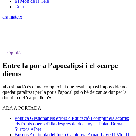
El Món de la Tele
Criar
ara mateix
Opinió
Entre la por a l’apocalipsi i el «carpe
diem»
«La situació és d'una complexitat que resulta quasi impossible no
quedar paralitzat per la por a l'apocalipsi o bé deixar-se dur per la
doctrina del 'carpe diem'»
ARA A PORTADA
Política
Gestionar els errors d'Educació i complir els acords:
els fronts oberts d'Illa després de dos anys a Palau
Bernat
Surroca Albet
Boscos
Anatomia del foc a Catalunya
Arnau Urgell i Vidal |