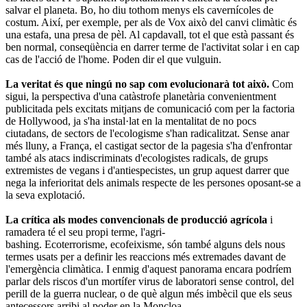
salvar el planeta. Bo, ho diu tothom menys els cavernícoles de
costum. Així, per exemple, per als de Vox això del canvi climàtic és
una estafa, una presa de pèl. Al capdavall, tot el que està passant és
ben normal, conseqüència en darrer terme de l'activitat solar i en cap
cas de l'acció de l'home. Poden dir el que vulguin.
La veritat és que ningú no sap com evolucionarà tot això.
Com
sigui, la perspectiva d'una catàstrofe planetària convenientment
publicitada pels excitats mitjans de comunicació com per la factoria
de Hollywood, ja s'ha instal·lat en la mentalitat de no pocs
ciutadans, de sectors de l'ecologisme s'han radicalitzat. Sense anar
més lluny, a França, el castigat sector de la pagesia s'ha d'enfrontar
també als atacs indiscriminats d'ecologistes radicals, de grups
extremistes de vegans i d'antiespecistes, un grup aquest darrer que
nega la inferioritat dels animals respecte de les persones oposant-se a
la seva explotació.
La crítica als modes convencionals de producció agrícola
i
ramadera té el seu propi terme, l'agri-
bashing. Ecoterrorisme, ecofeixisme, són també alguns dels nous
termes usats per a definir les reaccions més extremades davant de
l'emergència climàtica. I enmig d'aquest panorama encara podríem
parlar dels riscos d'un mortífer virus de laboratori sense control, del
perill de la guerra nuclear, o de què algun més imbècil que els seus
antecessors arribi al poder en la Moncloa.