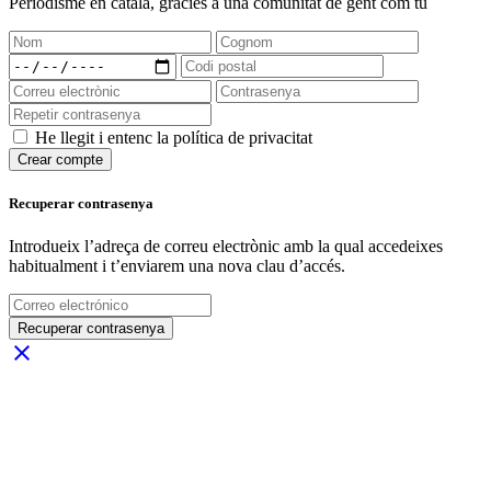
Periodisme
en català
, gràcies a una comunitat de gent com tu
He llegit i entenc la política de privacitat
Crear compte
Recuperar contrasenya
Introdueix l’adreça de correu electrònic amb la qual accedeixes
habitualment i t’enviarem una nova clau d’accés.
Recuperar contrasenya
close