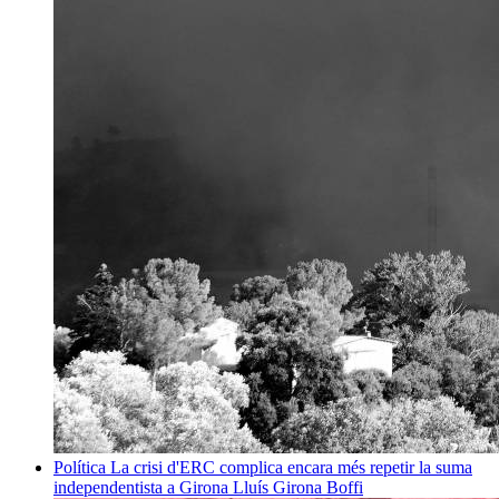
Política
La crisi d'ERC complica encara més repetir la suma
independentista a Girona
Lluís Girona Boffi