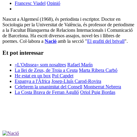
Francesc Viadel
Opinió
Nascut a Algemesí (1968), és periodista i escriptor. Doctor en
Sociologia per la Universitat de València, és professor de periodisme
a la Facultat Blanquerna de Relacions Internacionals i Comunicació
de Barcelona. Ha escrit diversos assajos, novel·les i llibres de
poemes. Col·labora a
Nació
amb la secció "
El grafiti del brivall
".
Et pot interessar
«L'Odissea» som nosaltres
Rafael Marín
La llei de Zeus, de Troia a Ceuta
Marta Ribera Carbó
He estat en un box
Pol Capdet
Espanya a l'Àfrica
Josep-Lluís Carod-Rovira
Celebrem la unanimitat del Consell
Montserrat Nebrera
La Costa Brava de Ferran Agulló
Oriol Puig Bordas