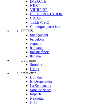
IMPACTE
NEXT
VIURE BE
EL DESPERTADOR
CRIAR
TELEVISIÓ
Contingut patrocinat
FOCUS
finançament
barcelona
sequera
habitatge
transparència
llengua
programes
Snooker
Úniqs
newsletter
Bon dia
El Despertador
La Setmanada
Sopa de dades
Impacte
Nextletter
Criar