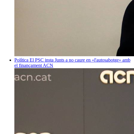
Política
El PSC insta Junts a no caure en «l'autosabotge» amb
el finançament
ACN