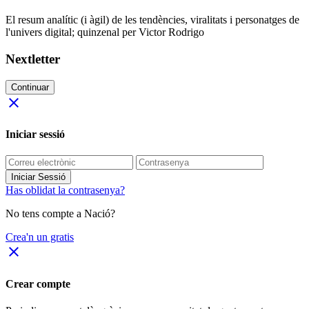
El resum analític (i àgil) de les tendències, viralitats i personatges de
l'univers digital; quinzenal per Victor Rodrigo
Nextletter
Continuar
close
Iniciar sessió
Iniciar Sessió
Has oblidat la contrasenya?
No tens compte a Nació?
Crea'n un gratis
close
Crear compte