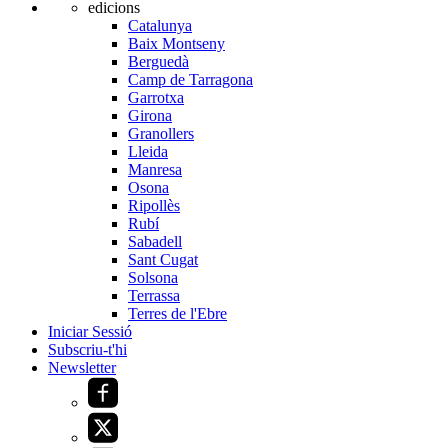
edicions
Catalunya
Baix Montseny
Berguedà
Camp de Tarragona
Garrotxa
Girona
Granollers
Lleida
Manresa
Osona
Ripollès
Rubí
Sabadell
Sant Cugat
Solsona
Terrassa
Terres de l'Ebre
Iniciar Sessió
Subscriu-t'hi
Newsletter