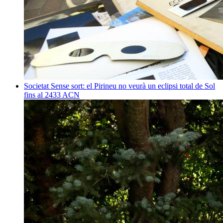
Societat
Sense sort: el Pirineu no veurà un eclipsi total de Sol
fins al 2433
ACN