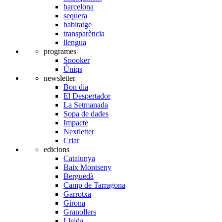
barcelona
sequera
habitatge
transparència
llengua
programes
Snooker
Úniqs
newsletter
Bon dia
El Despertador
La Setmanada
Sopa de dades
Impacte
Nextletter
Criar
edicions
Catalunya
Baix Montseny
Berguedà
Camp de Tarragona
Garrotxa
Girona
Granollers
Lleida