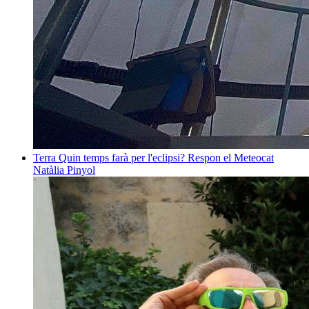
Terra
Quin temps farà per l'eclipsi? Respon el Meteocat
Natàlia Pinyol