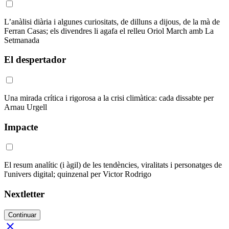
L’anàlisi diària i algunes curiositats, de dilluns a dijous, de la mà de
Ferran Casas; els divendres li agafa el relleu Oriol March amb La
Setmanada
El despertador
Una mirada crítica i rigorosa a la crisi climàtica: cada dissabte per
Arnau Urgell
Impacte
El resum analític (i àgil) de les tendències, viralitats i personatges de
l'univers digital; quinzenal per Victor Rodrigo
Nextletter
Continuar
close