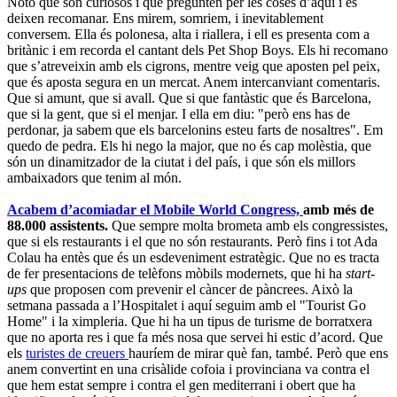
Noto que són curiosos i que pregunten per les coses d’aquí i es
deixen recomanar. Ens mirem, somriem, i inevitablement
conversem. Ella és polonesa, alta i riallera, i ell es presenta com a
britànic i em recorda el cantant dels Pet Shop Boys. Els hi recomano
que s’atreveixin amb els cigrons, mentre veig que aposten pel peix,
que és aposta segura en un mercat. Anem intercanviant comentaris.
Que si amunt, que si avall. Que si que fantàstic que és Barcelona,
que si la gent, que si el menjar. I ella em diu: "però ens has de
perdonar, ja sabem que els barcelonins esteu farts de nosaltres". Em
quedo de pedra. Els hi nego la major, que no és cap molèstia, que
són un dinamitzador de la ciutat i del país, i que són els millors
ambaixadors que tenim al món.
Acabem d’acomiadar el Mobile World Congress,
amb més de
88.000 assistents.
Que sempre molta brometa amb els congressistes,
que si els restaurants i el que no són restaurants. Però fins i tot Ada
Colau ha entès que és un esdeveniment estratègic. Que no es tracta
de fer presentacions de telèfons mòbils modernets, que hi ha
start-
ups
que proposen com prevenir el càncer de pàncrees. Això la
setmana passada a l’Hospitalet i aquí seguim amb el "Tourist Go
Home" i la ximpleria. Que hi ha un tipus de turisme de borratxera
que no aporta res i que fa més nosa que servei hi estic d’acord. Que
els
turistes de creuers
hauríem de mirar què fan, també. Però que ens
anem convertint en una crisàlide cofoia i provinciana va contra el
que hem estat sempre i contra el gen mediterrani i obert que ha