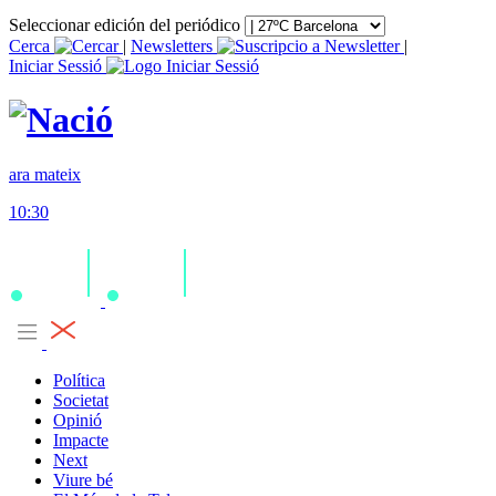
Seleccionar edición del periódico
Cerca
|
Newsletters
|
Iniciar Sessió
ara mateix
10:30
Política
Societat
Opinió
Impacte
Next
Viure bé