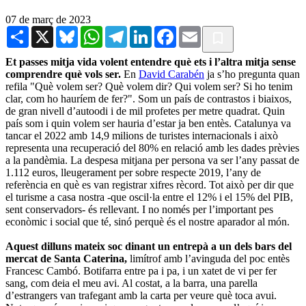
07 de març de 2023
Share
X
Bluesky
WhatsApp
Telegram
LinkedIn
Facebook
Email
Et passes mitja vida volent entendre què ets i l’altra mitja sense
comprendre què vols ser.
En
David Carabén
ja s’ho pregunta quan
refila "Què volem ser? Què volem dir? Qui volem ser? Si ho tenim
clar, com ho hauríem de fer?". Som un país de contrastos i biaixos,
de gran nivell d’autoodi i de mil profetes per metre quadrat. Quin
país som i quin volem ser hauria d’estar ja ben entès. Catalunya va
tancar el 2022 amb 14,9 milions de turistes internacionals i això
representa una recuperació del 80% en relació amb les dades prèvies
a la pandèmia. La despesa mitjana per persona va ser l’any passat de
1.112 euros, lleugerament per sobre respecte 2019, l’any de
referència en què es van registrar xifres rècord. Tot això per dir que
el turisme a casa nostra -que oscil·la entre el 12% i el 15% del PIB,
sent conservadors- és rellevant. I no només per l’important pes
econòmic i social que té, sinó perquè és el nostre aparador al món.
Aquest dilluns mateix soc dinant un entrepà a un dels bars del
mercat de Santa Caterina,
limítrof amb l’avinguda del poc entès
Francesc Cambó. Botifarra entre pa i pa, i un xatet de vi per fer
sang, com deia el meu avi. Al costat, a la barra, una parella
d’estrangers van trafegant amb la carta per veure què toca avui.