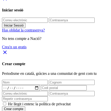
Iniciar sessió
Iniciar Sessió
Has oblidat la contrasenya?
No tens compte a Nació?
Crea'n un gratis
close
Crear compte
Periodisme
en català
, gràcies a una comunitat de gent com tu
He llegit i entenc la política de privacitat
Crear compte