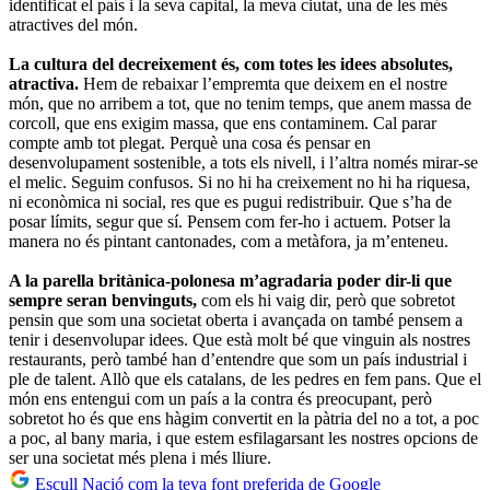
identificat el país i la seva capital, la meva ciutat, una de les més
atractives del món.
La cultura del decreixement és, com totes les idees absolutes,
atractiva.
Hem de rebaixar l’empremta que deixem en el nostre
món, que no arribem a tot, que no tenim temps, que anem massa de
corcoll, que ens exigim massa, que ens contaminem. Cal parar
compte amb tot plegat. Perquè una cosa és pensar en
desenvolupament sostenible, a tots els nivell, i l’altra només mirar-se
el melic. Seguim confusos. Si no hi ha creixement no hi ha riquesa,
ni econòmica ni social, res que es pugui redistribuir. Que s’ha de
posar límits, segur que sí. Pensem com fer-ho i actuem. Potser la
manera no és pintant cantonades, com a metàfora, ja m’enteneu.
A la parella britànica-polonesa m’agradaria poder dir-li que
sempre seran benvinguts,
com els hi vaig dir, però que sobretot
pensin que som una societat oberta i avançada on també pensem a
tenir i desenvolupar idees. Que està molt bé que vinguin als nostres
restaurants, però també han d’entendre que som un país industrial i
ple de talent. Allò que els catalans, de les pedres en fem pans. Que el
món ens entengui com un país a la contra és preocupant, però
sobretot ho és que ens hàgim convertit en la pàtria del no a tot, a poc
a poc, al bany maria, i que estem esfilagarsant les nostres opcions de
ser una societat més plena i més lliure.
Escull Nació com la teva font preferida de Google