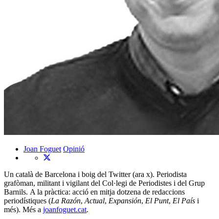
Joan Foguet
Opinió
Un català de Barcelona i boig del Twitter (ara x). Periodista
grafòman, militant i vigilant del Col·legi de Periodistes i del Grup
Barnils. A la pràctica: acció en mitja dotzena de redaccions
periodístiques (
La Razón
,
Actual
,
Expansión
,
El Punt
,
El País
i
més). Més a
joanfoguet.cat
.