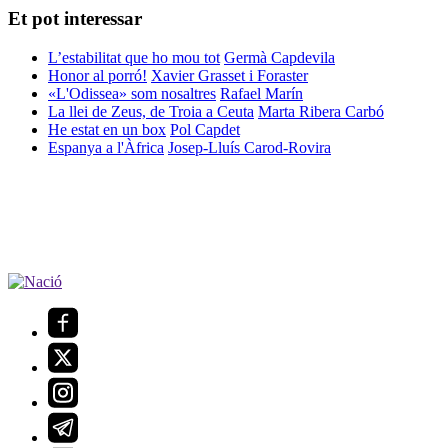
Et pot interessar
L’estabilitat que ho mou tot
Germà Capdevila
Honor al porró!
Xavier Grasset i Foraster
«L'Odissea» som nosaltres
Rafael Marín
La llei de Zeus, de Troia a Ceuta
Marta Ribera Carbó
He estat en un box
Pol Capdet
Espanya a l'Àfrica
Josep-Lluís Carod-Rovira