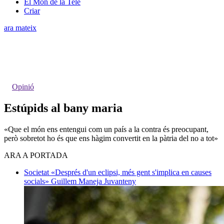
El Món de la Tele
Criar
ara mateix
Opinió
Estúpids al bany maria
«Que el món ens entengui com un país a la contra és preocupant,
però sobretot ho és que ens hàgim convertit en la pàtria del no a tot»
ARA A PORTADA
Societat
«Després d'un eclipsi, més gent s'implica en causes
socials»
Guillem Maneja Juvanteny