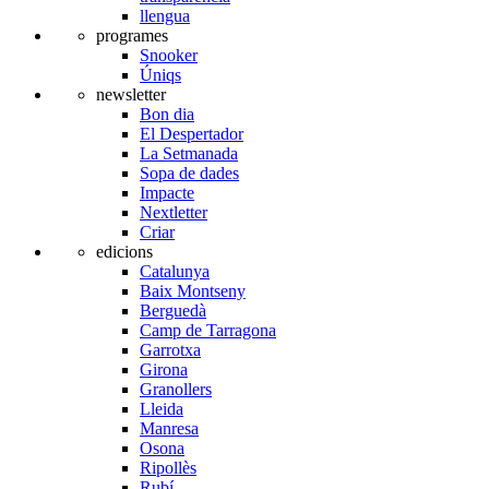
llengua
programes
Snooker
Úniqs
newsletter
Bon dia
El Despertador
La Setmanada
Sopa de dades
Impacte
Nextletter
Criar
edicions
Catalunya
Baix Montseny
Berguedà
Camp de Tarragona
Garrotxa
Girona
Granollers
Lleida
Manresa
Osona
Ripollès
Rubí