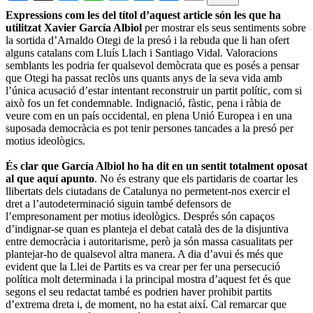
Expressions com les del títol d’aquest article són les que ha
utilitzat Xavier García Albiol
per mostrar els seus sentiments sobre
la sortida d’Arnaldo Otegi de la presó i la rebuda que li han ofert
alguns catalans com Lluís Llach i Santiago Vidal. Valoracions
semblants les podria fer qualsevol demòcrata que es posés a pensar
que Otegi ha passat reclòs uns quants anys de la seva vida amb
l’única acusació d’estar intentant reconstruir un partit polític, com si
això fos un fet condemnable. Indignació, fàstic, pena i ràbia de
veure com en un país occidental, en plena Unió Europea i en una
suposada democràcia es pot tenir persones tancades a la presó per
motius ideològics.
És clar que García Albiol ho ha dit en un sentit totalment oposat
al que aquí apunto
. No és estrany que els partidaris de coartar les
llibertats dels ciutadans de Catalunya no permetent-nos exercir el
dret a l’autodeterminació siguin també defensors de
l’empresonament per motius ideològics. Després són capaços
d’indignar-se quan es planteja el debat català des de la disjuntiva
entre democràcia i autoritarisme, però ja són massa casualitats per
plantejar-ho de qualsevol altra manera. A dia d’avui és més que
evident que la Llei de Partits es va crear per fer una persecució
política molt determinada i la principal mostra d’aquest fet és que
segons el seu redactat també es podrien haver prohibit partits
d’extrema dreta i, de moment, no ha estat així. Cal remarcar que