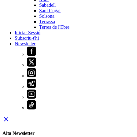
Sabadell
Sant Cugat
Solsona
Terrassa
Terres de l'Ebre
Iniciar Sessió
Subscriu-t'hi
Newsletter
close
Alta Newsletter