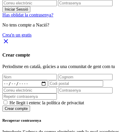
Iniciar Sessió
Has oblidat la contrasenya?
No tens compte a Nació?
Crea'n un gratis
close
Crear compte
Periodisme
en català
, gràcies a una comunitat de gent com tu
He llegit i entenc la política de privacitat
Crear compte
Recuperar contrasenya
Introdueix l’adreça de correu electrònic amb la qual accedeixes