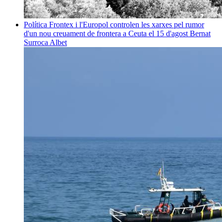
Política
Frontex i l'Europol controlen les xarxes pel rumor
d'un nou creuament de frontera a Ceuta el 15 d'agost
Bernat
Surroca Albet