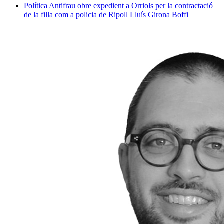
Política
Antifrau obre expedient a Orriols per la contractació
de la filla com a policia de Ripoll
Lluís Girona Boffi