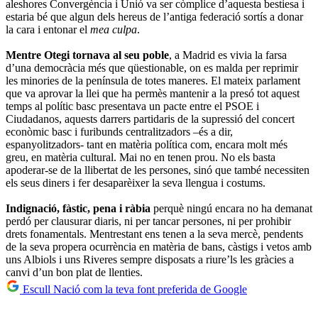
aleshores Convergència i Unió va ser còmplice d’aquesta bestiesa i
estaria bé que algun dels hereus de l’antiga federació sortís a donar
la cara i entonar el
mea culpa
.
Mentre Otegi tornava al seu poble
, a Madrid es vivia la farsa
d’una democràcia més que qüestionable, on es malda per reprimir
les minories de la península de totes maneres. El mateix parlament
que va aprovar la llei que ha permès mantenir a la presó tot aquest
temps al polític basc presentava un pacte entre el PSOE i
Ciudadanos, aquests darrers partidaris de la supressió del concert
econòmic basc i furibunds centralitzadors –és a dir,
espanyolitzadors- tant en matèria política com, encara molt més
greu, en matèria cultural. Mai no en tenen prou. No els basta
apoderar-se de la llibertat de les persones, sinó que també necessiten
els seus diners i fer desaparèixer la seva llengua i costums.
Indignació, fàstic, pena i ràbia
perquè ningú encara no ha demanat
perdó per clausurar diaris, ni per tancar persones, ni per prohibir
drets fonamentals. Mentrestant ens tenen a la seva mercè, pendents
de la seva propera ocurrència en matèria de bans, càstigs i vetos amb
uns Albiols i uns Riveres sempre disposats a riure’ls les gràcies a
canvi d’un bon plat de llenties.
Escull Nació com la teva font preferida de Google