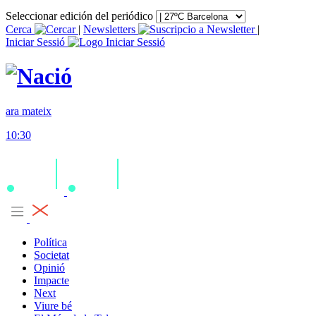
Seleccionar edición del periódico
Cerca
|
Newsletters
|
Iniciar Sessió
ara mateix
10:30
Política
Societat
Opinió
Impacte
Next
Viure bé