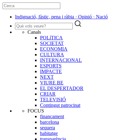
Indignació, fàstic, pena i ràbia · Opinió · Nació
Canals
POLíTICA
SOCIETAT
ECONOMIA
CULTURA
INTERNACIONAL
ESPORTS
IMPACTE
NEXT
VIURE BE
EL DESPERTADOR
CRIAR
TELEVISIÓ
Contingut patrocinat
FOCUS
finançament
barcelona
sequera
habitatge
transparència