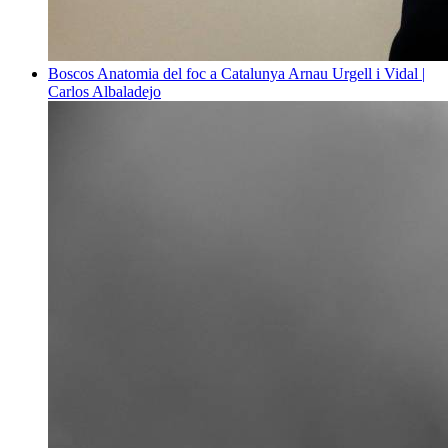
Boscos
Anatomia del foc a Catalunya
Arnau Urgell i Vidal |
Carlos Albaladejo