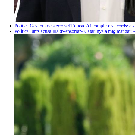
Política
Gestionar els errors d'Educació i complir els acords: els
Política
Junts acusa Illa d'«ensorrar» Catalunya a mig mandat: 