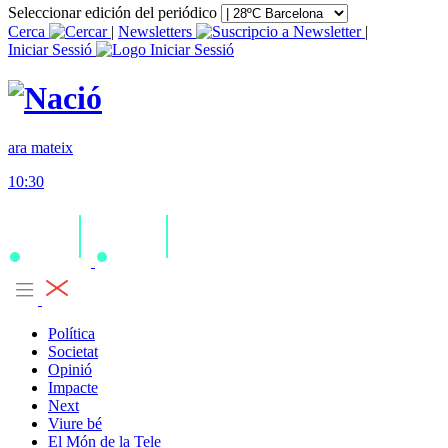
Seleccionar edición del periódico
Cerca
|
Newsletters
|
Iniciar Sessió
ara mateix
10:30
Política
Societat
Opinió
Impacte
Next
Viure bé
El Món de la Tele