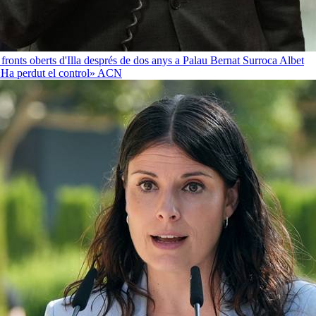
 fronts oberts d'Illa després de dos anys a Palau
Bernat Surroca Albet
«Ha perdut el control»
ACN