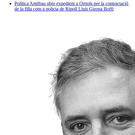
Política
Antifrau obre expedient a Orriols per la contractació
de la filla com a policia de Ripoll
Lluís Girona Boffi