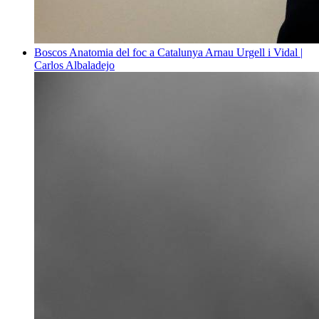
Boscos
Anatomia del foc a Catalunya
Arnau Urgell i Vidal |
Carlos Albaladejo