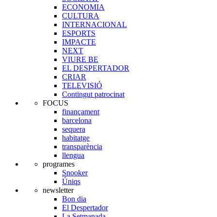
ECONOMIA
CULTURA
INTERNACIONAL
ESPORTS
IMPACTE
NEXT
VIURE BE
EL DESPERTADOR
CRIAR
TELEVISIÓ
Contingut patrocinat
FOCUS
finançament
barcelona
sequera
habitatge
transparència
llengua
programes
Snooker
Úniqs
newsletter
Bon dia
El Despertador
La Setmanada