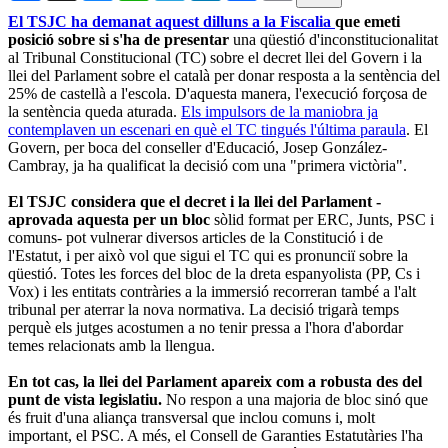
El TSJC ha demanat aquest dilluns a la Fiscalia
que emeti
posició sobre si s'ha de presentar
una qüestió d'inconstitucionalitat
al Tribunal Constitucional (TC) sobre el decret llei del Govern i la
llei del Parlament sobre el català per donar resposta a la sentència del
25% de castellà a l'escola. D'aquesta manera, l'execució forçosa de
la sentència queda aturada.
Els impulsors de la maniobra ja
contemplaven un escenari en què el TC tingués l'última paraula
. El
Govern, per boca del conseller d'Educació, Josep González-
Cambray, ja ha qualificat la decisió com una "primera victòria".
El TSJC considera que el decret i la llei del Parlament -
aprovada aquesta per un bloc
sòlid format per ERC, Junts, PSC i
comuns- pot vulnerar diversos articles de la Constitució i de
l'Estatut, i per això vol que sigui el TC qui es pronunciï sobre la
qüestió. Totes les forces del bloc de la dreta espanyolista (PP, Cs i
Vox) i les entitats contràries a la immersió recorreran també a l'alt
tribunal per aterrar la nova normativa. La decisió trigarà temps
perquè els jutges acostumen a no tenir pressa a l'hora d'abordar
temes relacionats amb la llengua.
En tot cas, la llei del Parlament apareix com a robusta des del
punt de vista legislatiu.
No respon a una majoria de bloc sinó que
és fruit d'una aliança transversal que inclou comuns i, molt
important, el PSC. A més, el Consell de Garanties Estatutàries l'ha