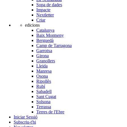
Sopa de dades
Impacte
Nextletter
Criar
edicions
Catalunya
Baix Montseny
Berguedà
Camp de Tarragona
Garrotxa
Girona
Granollers
Lleida
Manresa
Osona
Ripollès
Rubí
Sabadell
Sant Cugat
Solsona
Terrassa
Terres de l'Ebre
Iniciar Sessió
Subscriu-t'hi