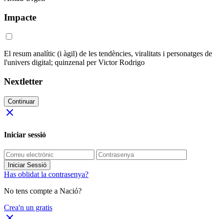
Impacte
El resum analític (i àgil) de les tendències, viralitats i personatges de
l'univers digital; quinzenal per Victor Rodrigo
Nextletter
Continuar
close
Iniciar sessió
Iniciar Sessió
Has oblidat la contrasenya?
No tens compte a Nació?
Crea'n un gratis
close