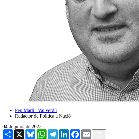
Pep Martí i Vallverdú
Redactor de Política a Nació
04 de juliol de 2022
Share
X
Bluesky
WhatsApp
Telegram
LinkedIn
Facebook
Email