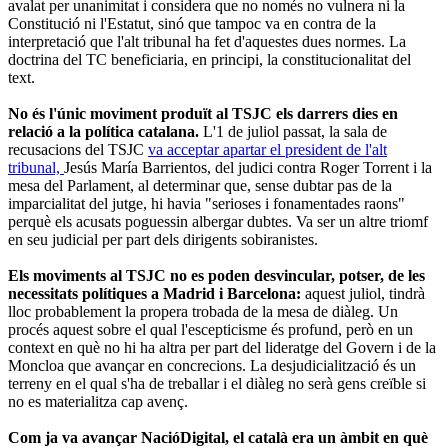
avalat per unanimitat i considera que no només no vulnera ni la
Constitució ni l'Estatut, sinó que tampoc va en contra de la
interpretació que l'alt tribunal ha fet d'aquestes dues normes. La
doctrina del TC beneficiaria, en principi, la constitucionalitat del
text.
No és l'únic moviment produït al TSJC els darrers dies en
relació a la política catalana.
L'1 de juliol passat, la sala de
recusacions del TSJC
va acceptar apartar el president de l'alt
tribunal,
Jesús María Barrientos, del judici contra Roger Torrent i la
mesa del Parlament, al determinar que, sense dubtar pas de la
imparcialitat del jutge, hi havia "serioses i fonamentades raons"
perquè els acusats poguessin albergar dubtes. Va ser un altre triomf
en seu judicial per part dels dirigents sobiranistes.
Els moviments al TSJC no es poden desvincular, potser, de les
necessitats polítiques a Madrid i Barcelona:
aquest juliol, tindrà
lloc probablement la propera trobada de la mesa de diàleg. Un
procés aquest sobre el qual l'escepticisme és profund, però en un
context en què no hi ha altra per part del lideratge del Govern i de la
Moncloa que avançar en concrecions. La desjudicialització és un
terreny en el qual s'ha de treballar i el diàleg no serà gens creïble si
no es materialitza cap avenç.
Com ja va avançar NacióDigital, el català era un àmbit en què