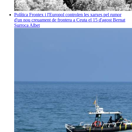
Política
Frontex i l'Europol controlen les xarxes pel rumor
d'un nou creuament de frontera a Ceuta el 15 d'agost
Bernat
Surroca Albet