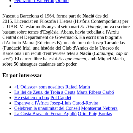
Pep Martí i Vallverdú
Opinió
Nascut a Barcelona el 1964, forma part de
Nació
des del
2015. Llicenciat en Filosofia i Lletres (Història Contemporània) per
la UAB. Va estar molts anys al setmanari
El Triangle
, on va escriure
bastant sobre temes d'Església. Abans, havia treballat a l'Arxiu
Central del Departament de Governació. Ha escrit una biografia
d'Antonio Maura (Ediciones B), una de breu de Josep Tarradellas
(Fundació Irla), una història del Club d'Amics de la Unesco de
Barcelona i un recull d'entrevistes fetes a
Nació
(
Catalunya, cap on
vas?
). El darrer llibre ha estat
Els que manen
, amb Miquel Macià,
sobre 50 nissagues catalanes amb poder.
Et pot interessar
«L'Odissea» som nosaltres
Rafael Marín
La llei de Zeus, de Troia a Ceuta
Marta Ribera Carbó
He estat en un box
Pol Capdet
Espanya a l'Àfrica
Josep-Lluís Carod-Rovira
Celebrem la unanimitat del Consell
Montserrat Nebrera
La Costa Brava de Ferran Agulló
Oriol Puig Bordas