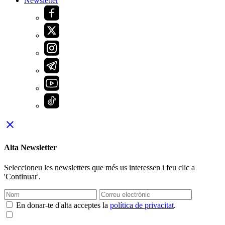
Newsletter
close
Alta Newsletter
Seleccioneu les newsletters que més us interessen i feu clic a
'Continuar'.
En donar-te d'alta acceptes la
política de privacitat
.