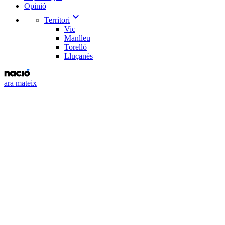
Opinió
expand_more
Territori
Vic
Manlleu
Torelló
Lluçanès
ara mateix