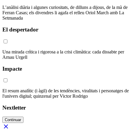
L’anàlisi diària i algunes curiositats, de dilluns a dijous, de la mà de
Ferran Casas; els divendres li agafa el relleu Oriol March amb La
Setmanada
El despertador
Una mirada crítica i rigorosa a la crisi climàtica: cada dissabte per
Arnau Urgell
Impacte
El resum analític (i àgil) de les tendències, viralitats i personatges de
l'univers digital; quinzenal per Victor Rodrigo
Nextletter
Continuar
close