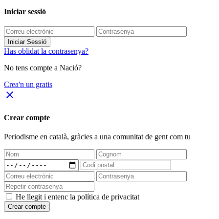
Iniciar sessió
Iniciar Sessió
Has oblidat la contrasenya?
No tens compte a Nació?
Crea'n un gratis
close
Crear compte
Periodisme
en català
, gràcies a una comunitat de gent com tu
He llegit i entenc la política de privacitat
Crear compte