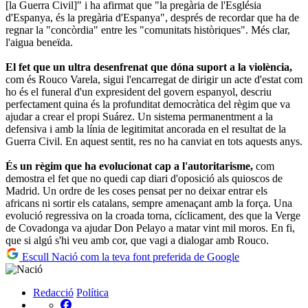
[la Guerra Civil]" i ha afirmat que "la pregària de l'Església
d'Espanya, és la pregària d'Espanya", després de recordar que ha de
regnar la "concòrdia" entre les "comunitats històriques". Més clar,
l'aigua beneïda.
El fet que un ultra desenfrenat que dóna suport a la violència,
com és Rouco Varela, sigui l'encarregat de dirigir un acte d'estat com
ho és el funeral d'un expresident del govern espanyol, descriu
perfectament quina és la profunditat democràtica del règim que va
ajudar a crear el propi Suárez. Un sistema permanentment a la
defensiva i amb la línia de legitimitat ancorada en el resultat de la
Guerra Civil. En aquest sentit, res no ha canviat en tots aquests anys.
És un règim que ha evolucionat cap a l'autoritarisme,
com
demostra el fet que no quedi cap diari d'oposició als quioscos de
Madrid. Un ordre de les coses pensat per no deixar entrar els
africans ni sortir els catalans, sempre amenaçant amb la força. Una
evolució regressiva on la croada torna, cíclicament, des que la Verge
de Covadonga va ajudar Don Pelayo a matar vint mil moros. En fi,
que si algú s'hi veu amb cor, que vagi a dialogar amb Rouco.
Escull Nació com la teva font preferida de Google
Redacció
Política