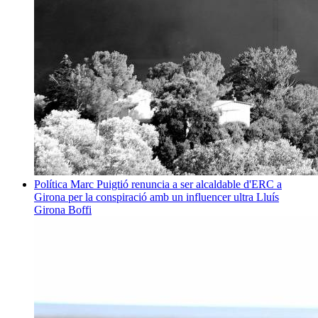
Política
Marc Puigtió renuncia a ser alcaldable d'ERC a
Girona per la conspiració amb un influencer ultra
Lluís
Girona Boffi