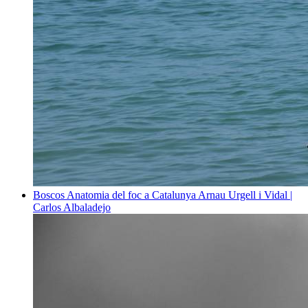
Boscos
Anatomia del foc a Catalunya
Arnau Urgell i Vidal |
Carlos Albaladejo