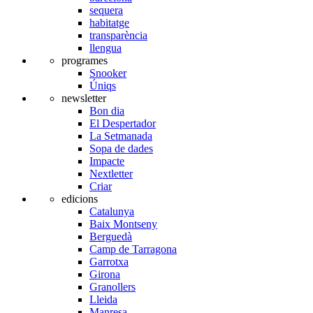
sequera
habitatge
transparència
llengua
programes
Snooker
Úniqs
newsletter
Bon dia
El Despertador
La Setmanada
Sopa de dades
Impacte
Nextletter
Criar
edicions
Catalunya
Baix Montseny
Berguedà
Camp de Tarragona
Garrotxa
Girona
Granollers
Lleida
Manresa