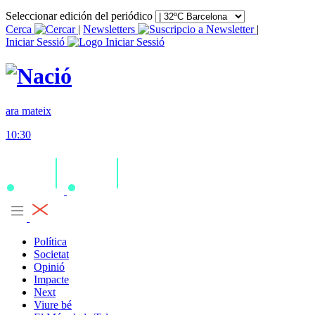
Seleccionar edición del periódico
Cerca
|
Newsletters
|
Iniciar Sessió
ara mateix
10:30
Política
Societat
Opinió
Impacte
Next
Viure bé