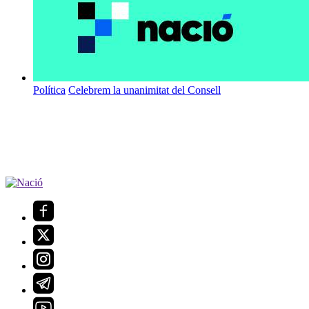
Política
Celebrem la unanimitat del Consell