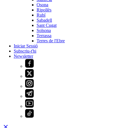
Osona
Ripollès
Rubí
Sabadell
Sant Cugat
Solsona
Terrassa
Terres de l'Ebre
Iniciar Sessió
Subscriu-t'hi
Newsletter
close