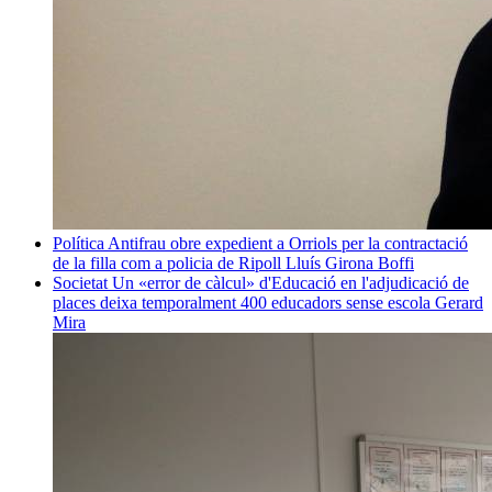
Política
Antifrau obre expedient a Orriols per la contractació
de la filla com a policia de Ripoll
Lluís Girona Boffi
Societat
Un «error de càlcul» d'Educació en l'adjudicació de
places deixa temporalment 400 educadors sense escola
Gerard
Mira