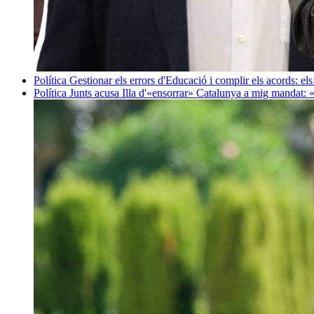
Política
Gestionar els errors d'Educació i complir els acords: els
Política
Junts acusa Illa d'«ensorrar» Catalunya a mig mandat: 