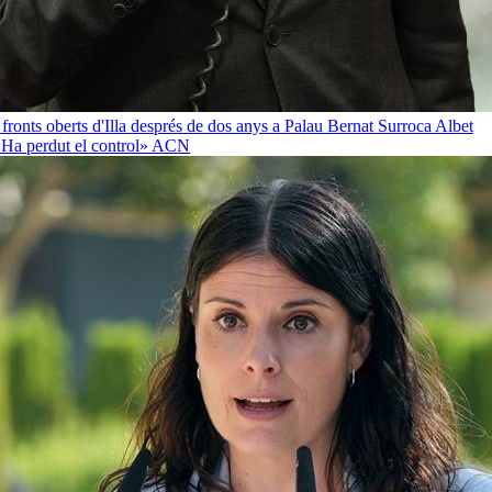
 fronts oberts d'Illa després de dos anys a Palau
Bernat Surroca Albet
«Ha perdut el control»
ACN