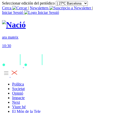
Seleccionar edición del periódico
Cerca
|
Newsletters
|
Iniciar Sessió
ara mateix
10:30
Política
Societat
Opinió
Impacte
Next
Viure bé
El Món de la Tele