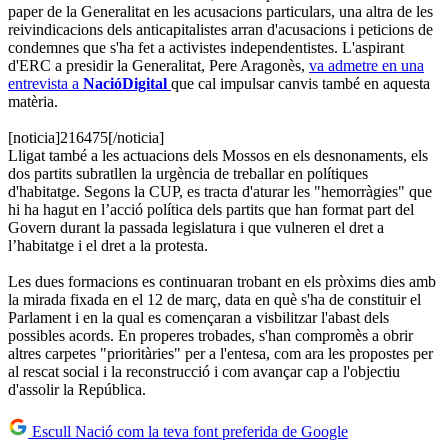
paper de la Generalitat en les acusacions particulars, una altra de les
reivindicacions dels anticapitalistes arran d'acusacions i peticions de
condemnes que s'ha fet a activistes independentistes. L'aspirant
d'ERC a presidir la Generalitat, Pere Aragonès,
va admetre en una
entrevista a
NacióDigital
que cal impulsar canvis també en aquesta
matèria.
[noticia]216475[/noticia]
Lligat també a les actuacions dels Mossos en els desnonaments, els
dos partits subratllen la urgència de treballar en polítiques
d'habitatge. Segons la CUP, es tracta d'aturar les "hemorràgies" que
hi ha hagut en l’acció política dels partits que han format part del
Govern durant la passada legislatura i que vulneren el dret a
l’habitatge i el dret a la protesta.
Les dues formacions es continuaran trobant en els pròxims dies amb
la mirada fixada en el 12 de març, data en què s'ha de constituir el
Parlament i en la qual es començaran a visbilitzar l'abast dels
possibles acords. En properes trobades, s'han compromès a obrir
altres carpetes "prioritàries" per a l'entesa, com ara les propostes per
al rescat social i la reconstrucció i com avançar cap a l'objectiu
d'assolir la República.
Escull Nació com la teva font preferida de Google