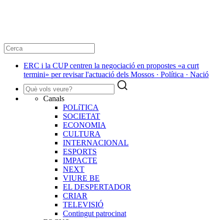
ERC i la CUP centren la negociació en propostes «a curt
termini» per revisar l'actuació dels Mossos · Política · Nació
Canals
POLíTICA
SOCIETAT
ECONOMIA
CULTURA
INTERNACIONAL
ESPORTS
IMPACTE
NEXT
VIURE BE
EL DESPERTADOR
CRIAR
TELEVISIÓ
Contingut patrocinat