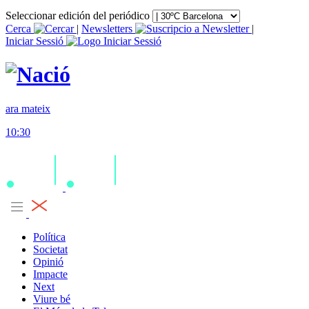
Seleccionar edición del periódico
Cerca
|
Newsletters
|
Iniciar Sessió
ara mateix
10:30
Política
Societat
Opinió
Impacte
Next
Viure bé