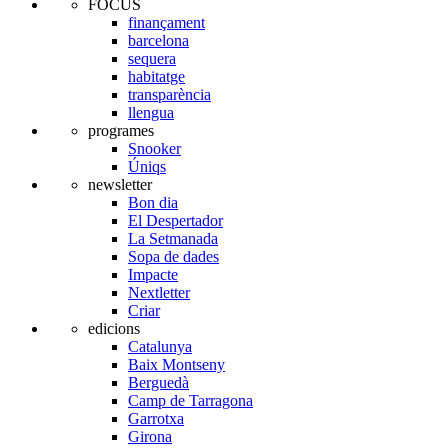
FOCUS
finançament
barcelona
sequera
habitatge
transparència
llengua
programes
Snooker
Úniqs
newsletter
Bon dia
El Despertador
La Setmanada
Sopa de dades
Impacte
Nextletter
Criar
edicions
Catalunya
Baix Montseny
Berguedà
Camp de Tarragona
Garrotxa
Girona