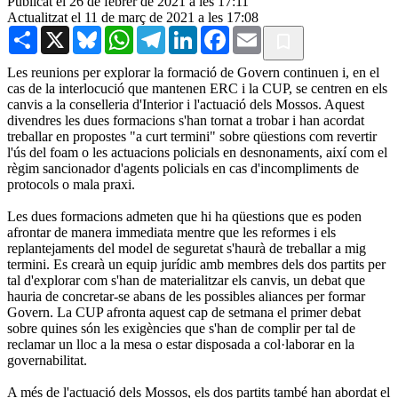
Publicat el 26 de febrer de 2021 a les 17:11
Actualitzat el 11 de març de 2021 a les 17:08
Share
X
Bluesky
WhatsApp
Telegram
LinkedIn
Facebook
Email
Les reunions per explorar la formació de Govern continuen i, en el
cas de la interlocució que mantenen ERC i la CUP, se centren en els
canvis a la conselleria d'Interior i l'actuació dels Mossos. Aquest
divendres les dues formacions s'han tornat a trobar i han acordat
treballar en propostes "a curt termini" sobre qüestions com revertir
l'ús del foam o les actuacions policials en desnonaments, així com el
règim sancionador d'agents policials en cas d'incompliments de
protocols o mala praxi.
Les dues formacions admeten que hi ha qüestions que es poden
afrontar de manera immediata mentre que les reformes i els
replantejaments del model de seguretat s'haurà de treballar a mig
termini. Es crearà un equip jurídic amb membres dels dos partits per
tal d'explorar com s'han de materialitzar els canvis, un debat que
hauria de concretar-se abans de les possibles aliances per formar
Govern. La CUP afronta aquest cap de setmana el primer debat
sobre quines són les exigències que s'han de complir per tal de
reclamar un lloc a la mesa o estar disposada a col·laborar en la
governabilitat.
A més de l'actuació dels Mossos, els dos partits també han abordat el