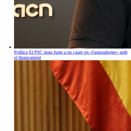
Política
El PSC insta Junts a no caure en «l'autosabotge» amb
el finançament