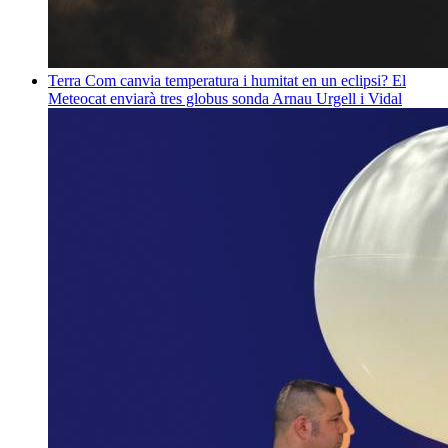
Terra
Com canvia temperatura i humitat en un eclipsi? El
Meteocat enviarà tres globus sonda
Arnau Urgell i Vidal