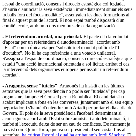
l'espai de coordinació, consens i direcció estratègica col·legiada,
s'hauria d'anunciar la seva existència i immediatament situar els seus
treballs fora del focus mediàtic", assenyalen les dues formacions al
final d'aquest punt de l'acord. El nou espai també disposarà d'un
comitè tècnic, amb un o dos membres de cada organització.
- El referèndum acordat, una prioritat.
El pacte cita la voluntat
d'apostar per un referèndum d'autodeterminació "acordat amb
l'Estat" com a única via per "substituir el mandat polític de l'1
d'octubre". No hi ha cap referència a una votació unilateral.
S'assigna a l'espai de coordinació, consens i direcció estratègica que
estudiï "una acció internacional orientada a sol·licitar, arribat el cas,
la intervenció dels organismes europeus per assolir un referèndum
acordat".
- Aragonès, sense "tuteles"
. Aragonès ha insistit en les últimes
setmanes que la seva presidència no podia ser "tutelada" per cap
organisme, tampoc el Consell per la República. El candidat s'ha
acabat implicant a fons en les converses, juntament amb el seu equip
negociador, i s'haurà d'entendre amb Artadi per portar el dia a dia del
Govern. El pols de la seva presidència l'acabarà determinant si
aconsegueix acord amb l'Estat sobre amnistia i autodeterminació, i
també si l'executiu deixa de ser un cau de conflictes. De moment ja
ha vist com Quim Torra, que va ser president al seu costat fins al
setembre,
ha criticat l'acord al qual ha arribat amb Jordi Sànchez
. El