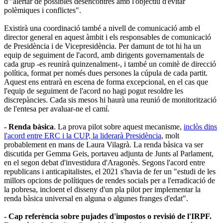
d'"alertar de possibles desencontres amb l'objectiu d'evitar
polèmiques i conflictes".
Existirà una coordinació també a nivell de comunicació amb el
director general en aquest àmbit i els responsables de comunicació
de Presidència i de Vicepresidència. Per damunt de tot hi ha un
equip de seguiment de l'acord, amb dirigents governamentals de
cada grup -es reunirà quinzenalment-, i també un comitè de direcció
política, format per només dues persones la cúpula de cada partit.
Aquest ens entrarà en escena de forma excepcional, en el cas que
l'equip de seguiment de l'acord no hagi pogut resoldre les
discrepàncies. Cada sis mesos hi haurà una reunió de monitorització
de l'entesa per avaluar-ne el camí.
- Renda bàsica
. La prova pilot sobre aquest mecanisme,
inclòs dins
l'acord entre ERC i la CUP, la liderarà Presidència
, molt
probablement en mans de Laura Vilagrà. La renda bàsica va ser
discutida per Gemma Geis, portaveu adjunta de Junts al Parlament,
en el segon debat d'investidura d'Aragonès. Segons l'acord entre
republicans i anticapitalistes, el 2021 s'havia de fer un "estudi de les
millors opcions de polítiques de rendes socials per a l'erradicació de
la pobresa, incloent el disseny d'un pla pilot per implementar la
renda bàsica universal en alguna o algunes franges d'edat".
- Cap referència sobre pujades d'impostos o revisió de l'IRPF.