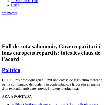
El Món de la Tele
Criar
ara mateix
Full de ruta salomònic, Govern paritari i
fons europeus repartits: totes les claus de
l'acord
Política
ERC i Junts desbloquegen al límit una entesa de legislatura marcada
per la combinació del diàleg i la confrontació, i la posada en marxa
d'un executiu amb cares noves i disseny evolucionat
ARA A PORTADA
Política
Gestionar els errors d'Educació i complir els acords: