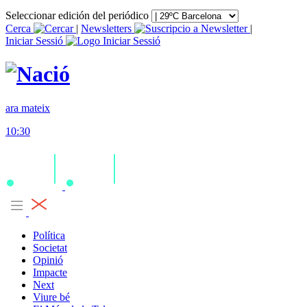
Seleccionar edición del periódico
Cerca
|
Newsletters
|
Iniciar Sessió
ara mateix
10:30
Política
Societat
Opinió
Impacte
Next
Viure bé