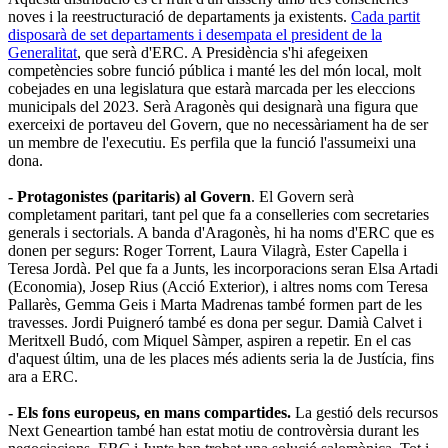
noves i la reestructuració de departaments ja existents.
Cada partit
disposarà de set departaments i desempata el president de la
Generalitat
, que serà d'ERC. A Presidència s'hi afegeixen
competències sobre funció pública i manté les del món local, molt
cobejades en una legislatura que estarà marcada per les eleccions
municipals del 2023. Serà Aragonès qui designarà una figura que
exerceixi de portaveu del Govern, que no necessàriament ha de ser
un membre de l'executiu. Es perfila que la funció l'assumeixi una
dona.
- Protagonistes
(paritaris) al Govern
. El Govern serà
completament paritari, tant pel que fa a conselleries com secretaries
generals i sectorials. A banda d'Aragonès, hi ha noms d'ERC que es
donen per segurs: Roger Torrent, Laura Vilagrà, Ester Capella i
Teresa Jordà. Pel que fa a Junts, les incorporacions seran Elsa Artadi
(Economia), Josep Rius (Acció Exterior), i altres noms com Teresa
Pallarès, Gemma Geis i Marta Madrenas també formen part de les
travesses. Jordi Puigneró també es dona per segur. Damià Calvet i
Meritxell Budó, com Miquel Sàmper, aspiren a repetir. En el cas
d'aquest últim, una de les places més adients seria la de Justícia, fins
ara a ERC.
- Els fons europeus, en mans compartides.
La gestió dels recursos
Next Geneartion també han estat motiu de controvèrsia durant les