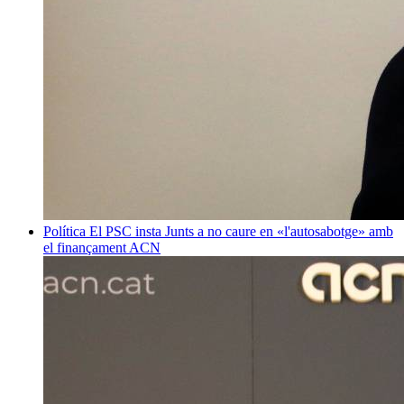
Política
El PSC insta Junts a no caure en «l'autosabotge» amb
el finançament
ACN