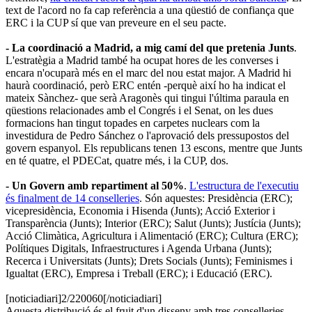
text de l'acord no fa cap referència a una qüestió de confiança que
ERC i la CUP sí que van preveure en el seu pacte.
- La coordinació a Madrid, a mig camí del que pretenia Junts
.
L'estratègia a Madrid també ha ocupat hores de les converses i
encara n'ocuparà més en el marc del nou estat major. A Madrid hi
haurà coordinació, però ERC entén -perquè així ho ha indicat el
mateix Sànchez- que serà Aragonès qui tingui l'última paraula en
qüestions relacionades amb el Congrés i el Senat, on les dues
formacions han tingut topades en carpetes nuclears com la
investidura de Pedro Sánchez o l'aprovació dels pressupostos del
govern espanyol. Els republicans tenen 13 escons, mentre que Junts
en té quatre, el PDECat, quatre més, i la CUP, dos.
- Un Govern amb repartiment al 50%
.
L'estructura de l'executiu
és finalment de 14 conselleries
. Són aquestes: Presidència (ERC);
vicepresidència, Economia i Hisenda (Junts); Acció Exterior i
Transparència (Junts); Interior (ERC); Salut (Junts); Justícia (Junts);
Acció Climàtica, Agricultura i Alimentació (ERC); Cultura (ERC);
Polítiques Digitals, Infraestructures i Agenda Urbana (Junts);
Recerca i Universitats (Junts); Drets Socials (Junts); Feminismes i
Igualtat (ERC), Empresa i Treball (ERC); i Educació (ERC).
[noticiadiari]2/220060[/noticiadiari]
Aquesta distribució és el fruit d'un disseny amb tres conselleries