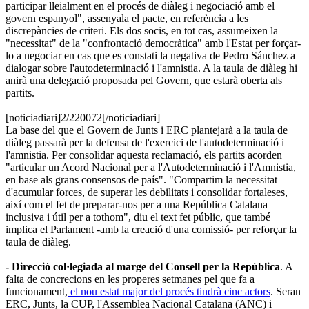
participar lleialment en el procés de diàleg i negociació amb el
govern espanyol", assenyala el pacte, en referència a les
discrepàncies de criteri. Els dos socis, en tot cas, assumeixen la
"necessitat" de la "confrontació democràtica" amb l'Estat per forçar-
lo a negociar en cas que es constati la negativa de Pedro Sánchez a
dialogar sobre l'autodeterminació i l'amnistia. A la taula de diàleg hi
anirà una delegació proposada pel Govern, que estarà oberta als
partits.
[noticiadiari]2/220072[/noticiadiari]
La base del que el Govern de Junts i ERC plantejarà a la taula de
diàleg passarà per la defensa de l'exercici de l'autodeterminació i
l'amnistia. Per consolidar aquesta reclamació, els partits acorden
"articular un Acord Nacional per a l'Autodeterminació i l'Amnistia,
en base als grans consensos de país". "Compartim la necessitat
d'acumular forces, de superar les debilitats i consolidar fortaleses,
així com el fet de preparar-nos per a una República Catalana
inclusiva i útil per a tothom", diu el text fet públic, que també
implica el Parlament -amb la creació d'una comissió- per reforçar la
taula de diàleg.
- Direcció col·legiada al marge del Consell per la República
. A
falta de concrecions en les properes setmanes pel que fa a
funcionament,
el nou estat major del procés tindrà cinc actors
. Seran
ERC, Junts, la CUP, l'Assemblea Nacional Catalana (ANC) i