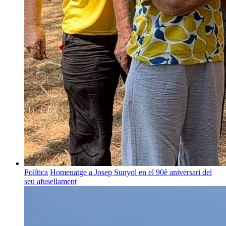
Política
Homenatge a Josep Sunyol en el 90è aniversari del
seu afusellament