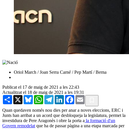
Oriol March / Joan Serra Carné / Pep Martí / Berna
Publicat el 17 de maig de 2021 a les 22:43
Actualitzat el 18 de maig de 2021 a les 19:31
Share
X
Bluesky
WhatsApp
Telegram
LinkedIn
Facebook
Email
Quan quedaven només nou dies per anar a noves eleccions, ERC i
Junts han arribat a un acord que desbloqueja la legislatura, permet la
investidura de Pere Aragonès i obre la porta a
la formació d'un
Govern remodelat
que ha de passar pàgina a una etapa marcada per