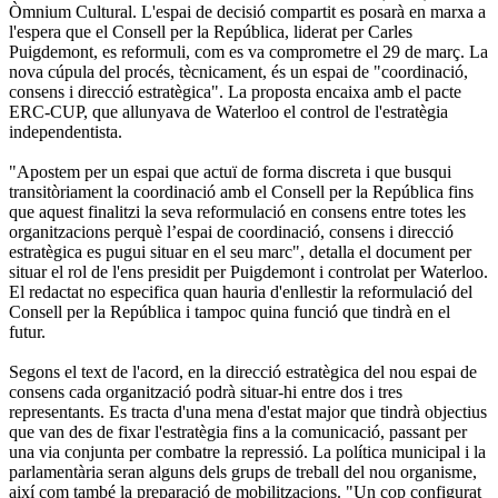
Òmnium Cultural. L'espai de decisió compartit es posarà en marxa a
l'espera que el Consell per la República, liderat per Carles
Puigdemont, es reformuli, com es va comprometre el 29 de març. La
nova cúpula del procés, tècnicament, és un espai de "coordinació,
consens i direcció estratègica". La proposta encaixa amb el pacte
ERC-CUP, que allunyava de Waterloo el control de l'estratègia
independentista.
"Apostem per un espai que actuï de forma discreta i que busqui
transitòriament la coordinació amb el Consell per la República fins
que aquest finalitzi la seva reformulació en consens entre totes les
organitzacions perquè l’espai de coordinació, consens i direcció
estratègica es pugui situar en el seu marc", detalla el document per
situar el rol de l'ens presidit per Puigdemont i controlat per Waterloo.
El redactat no especifica quan hauria d'enllestir la reformulació del
Consell per la República i tampoc quina funció que tindrà en el
futur.
Segons el text de l'acord, en la direcció estratègica del nou espai de
consens cada organització podrà situar-hi entre dos i tres
representants. Es tracta d'una mena d'estat major que tindrà objectius
que van des de fixar l'estratègia fins a la comunicació, passant per
una via conjunta per combatre la repressió. La política municipal i la
parlamentària seran alguns dels grups de treball del nou organisme,
així com també la preparació de mobilitzacions. "Un cop configurat