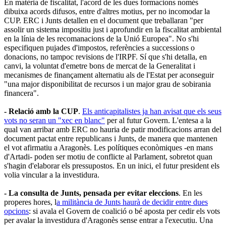
En matèria de fiscalitat, l'acord de les dues formacions només
dibuixa acords difusos, entre d'altres motius, per no incomodar la
CUP. ERC i Junts detallen en el document que treballaran "per
assolir un sistema impositiu just i aprofundir en la fiscalitat ambiental
en la línia de les recomanacions de la Unió Europea". No s'hi
especifiquen pujades d'impostos, referències a successions o
donacions, no tampoc revisions de l'IRPF. Sí que s'hi detalla, en
canvi, la voluntat d'emetre bons de mercat de la Generalitat i
mecanismes de finançament alternatiu als de l'Estat per aconseguir
"una major disponibilitat de recursos i un major grau de sobirania
financera".
- Relació amb la CUP
.
Els anticapitalistes ja han avisat que els seus
vots no seran un "xec en blanc"
per al futur Govern. L'entesa a la
qual van arribar amb ERC no hauria de patir modificacions arran del
document pactat entre republicans i Junts, de manera que mantenen
el vot afirmatiu a Aragonès. Les polítiques econòmiques -en mans
d'Artadi- poden ser motiu de conflicte al Parlament, sobretot quan
s'hagin d'elaborar els pressupostos. En un inici, el futur president els
volia vincular a la investidura.
- La consulta de Junts, pensada per evitar eleccions
. En les
properes hores, l
a militància de Junts haurà de decidir entre dues
opcions
: si avala el Govern de coalició o bé aposta per cedir els vots
per avalar la investidura d'Aragonès sense entrar a l'executiu. Una