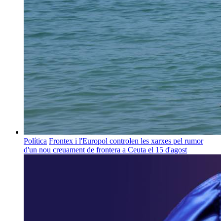
Política
Frontex i l'Europol controlen les xarxes pel rumor
d'un nou creuament de frontera a Ceuta el 15 d'agost