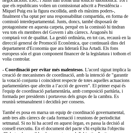
negociacions. ERC i Junts han trobat una solució salomònica. Tot i
que els republicans volien un comissionat adscrit a Presidència -
Miquel Puig era la figura escollida, amb els màxims poders-,
finalment s'ha optat per una responsabilitat compartida, en forma de
comissió interdepartamental. Junts, doncs, també disposarà de
protagonisme en aquesta carpeta, perquè en la comissió hi tindran
veu tots els membres del Govern i alts càrrecs. Aragonès hi
comptarà vot de qualitat. La gestió ordinària, en tot cas, recaurà en la
direcció general de Promoció Econòmica, que continuarà dins del
departament d'Economia que ara liderarà Elsa Artadi. Els fons
europeus són el gran component financer de la legislatura i tothom el
volia controlar.
- Coordinació per evitar més malentesos
. L'acord signat implica la
creació de mecanismes de coordinació, amb la intenció de "garantir
la votació conjunta i coincident respecte de totes aquelles actuacions
parlamentàries que afectin a l’acció de govern". El primer espai és
l'equip de coordinació parlamentària, amb composició paritària, i
formada per presidents i portaveus dels grups de la cambra. Es
reunirà setmanalment i decidirà per consens.
També es posa en marxa un equip de coordinació governamental,
amb tres alts càrrecs de cada formació i reunions de periodicitat
setmanal. Si no hi ha acord en aquest òrgan, es passa la decisió al
consell executiu. En el document del pacte s'hi explicita l'objectiu