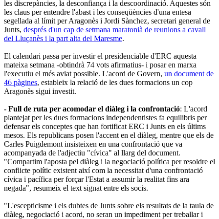
les discrepàncies, la desconfiança i la descoordinació. Aquestes són
les claus per entendre l'abast i les conseqüències d'una entesa
segellada al límit per Aragonès i Jordi Sànchez, secretari general de
Junts,
després d'un cap de setmana maratonià de reunions a cavall
del Lluçanès i la part alta del Maresme
.
El calendari passa per investir el presidenciable d'ERC aquesta
mateixa setmana -obtindrà 74 vots afirmatius- i posar en marxa
l'executiu el més aviat possible. L'acord de Govern,
un document de
46 pàgines
, estableix la relació de les dues formacions un cop
Aragonès sigui investit.
- Full de ruta per acomodar el diàleg i la confrontació
: L'acord
plantejat per les dues formacions independentistes fa equilibris per
defensar els conceptes que han fortificat ERC i Junts en els últims
mesos. Els republicans posen l'accent en el diàleg, mentre que els de
Carles Puigdemont insisteixen en una confrontació que va
acompanyada de l'adjectiu "cívica" al llarg del document.
"Compartim l'aposta pel diàleg i la negociació política per resoldre el
conflicte polític existent així com la necessitat d'una confrontació
cívica i pacífica per forçar l'Estat a assumir la realitat fins ara
negada", resumeix el text signat entre els socis.
"L'escepticisme i els dubtes de Junts sobre els resultats de la taula de
diàleg, negociació i acord, no seran un impediment per treballar i