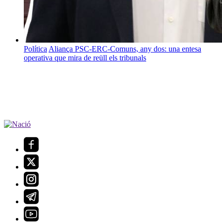
Política
Aliança PSC-ERC-Comuns, any dos: una entesa
operativa que mira de reüll els tribunals