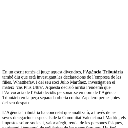
En un escrit remès al jutge aquest divendres,
l’Agència Tributària
també diu que està investigant les declaracions de l’empresa de les
filles, Whatthefav, i del seu soci Julio Martínez, investigat en el
mateix ‘cas Plus Ultra’. Aquesta decisió arriba l’endemà que
l’Advocacia de l’Estat decidís personar-se en nom de l’Agència
Tributària en la peça separada oberta contra Zapatero per les joies
del seu despatx.
L’Agència Tributària ha concretat que analitzarà, a través de les
seves delegacions especials de la Comunitat Valenciana i Madrid, els
impostos sobre societat, valor afegit, renda de les persones físiques,
patrimoni i temporal de solidaritat de les grans fortunes. Ho farà