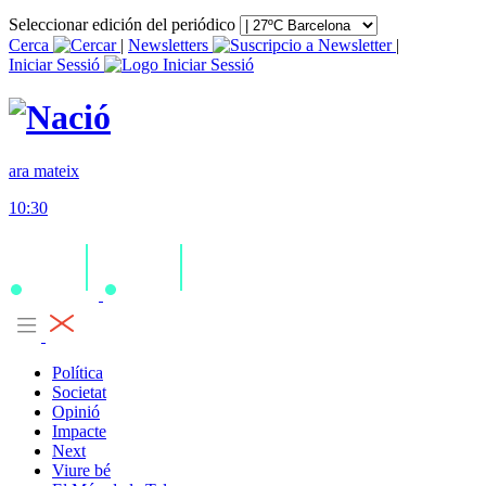
Seleccionar edición del periódico
Cerca
|
Newsletters
|
Iniciar Sessió
ara mateix
10:30
Política
Societat
Opinió
Impacte
Next
Viure bé