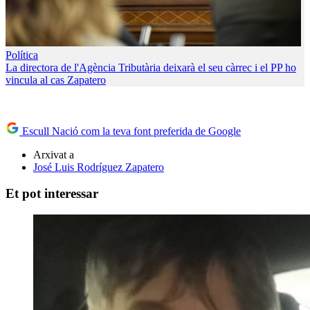
Política
La directora de l'Agència Tributària deixarà el seu càrrec i el PP ho
vincula al cas Zapatero
Escull Nació com la teva font preferida de Google
Arxivat a
José Luis Rodríguez Zapatero
Et pot interessar