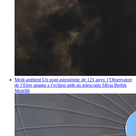
Medi ambient
Un pont astronòmic de 121 anys: l’Observatori
de l’Ebre apunta a l’eclipsi amb sis telescopis
Sílvia Berbís
Morelló