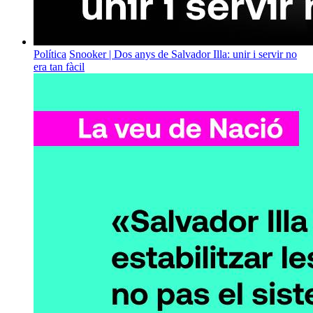
Política
Snooker | Dos anys de Salvador Illa: unir i servir no
era tan fàcil