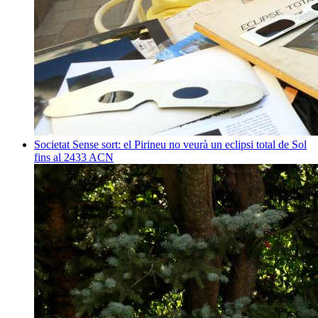
Societat
Sense sort: el Pirineu no veurà un eclipsi total de Sol
fins al 2433
ACN