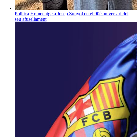
Política
Homenatge a Josep Sunyol en el 90è aniversari del
seu afusellament