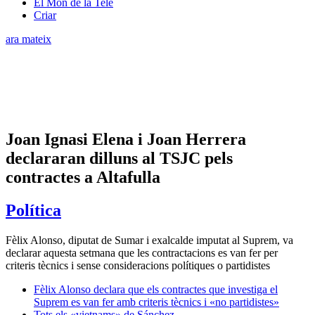
El Món de la Tele
Criar
ara mateix
Joan Ignasi Elena i Joan Herrera
declararan dilluns al TSJC pels
contractes a Altafulla
Política
Fèlix Alonso, diputat de Sumar i exalcalde imputat al Suprem, va
declarar aquesta setmana que les contractacions es van fer per
criteris tècnics i sense consideracions polítiques o partidistes
Fèlix Alonso declara que els contractes que investiga el
Suprem es van fer amb criteris tècnics i «no partidistes»
Tots els «vietnams» de Sánchez