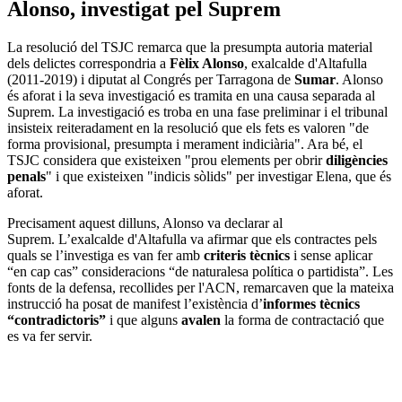
Alonso, investigat pel Suprem
La resolució del TSJC remarca que la presumpta autoria material
dels delictes correspondria a
Fèlix Alonso
, exalcalde d'Altafulla
(2011-2019) i diputat al Congrés per Tarragona de
Sumar
. Alonso
és aforat i la seva investigació es tramita en una causa separada al
Suprem. La investigació es troba en una fase preliminar i el tribunal
insisteix reiteradament en la resolució que els fets es valoren "de
forma provisional, presumpta i merament indiciària". Ara bé, el
TSJC considera que existeixen "prou elements per obrir
diligències
penals
" i que existeixen "indicis sòlids" per investigar Elena, que és
aforat.
Precisament aquest dilluns, Alonso va declarar al
Suprem. L’exalcalde d'Altafulla va afirmar que els contractes pels
quals se l’investiga es van fer amb
criteris tècnics
i sense aplicar
“en cap cas” consideracions “de naturalesa política o partidista”. Les
fonts de la defensa, recollides per l'ACN, remarcaven que la mateixa
instrucció ha posat de manifest l’existència d’
informes tècnics
“contradictoris”
i que alguns
avalen
la forma de contractació que
es va fer servir.