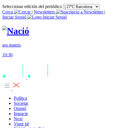
Seleccionar edición del periódico
Cerca
|
Newsletters
|
Iniciar Sessió
ara mateix
10:30
Política
Societat
Opinió
Impacte
Next
Viure bé