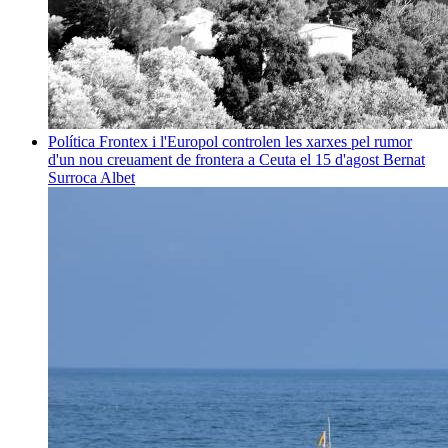
Política
Frontex i l'Europol controlen les xarxes pel rumor
d'un nou creuament de frontera a Ceuta el 15 d'agost
Bernat
Surroca Albet