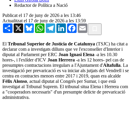
Redactor de Política a Nació
Publicat el 17 de juny de 2026 a les 13:46
Actualitzat el 17 de juny de 2026 a les 13:59
Share
X
Bluesky
WhatsApp
Telegram
LinkedIn
Facebook
Email
El
Tribunal Superior de Justícia de Catalunya
(TSJC) ha citat a
declarar com a investigats dilluns que ve l'exconseller d'Interior i
diputat al Parlament per ERC
Joan Ignasi Elena
-a les 10.30
hores-, i l'exlíder d'ICV
Joan Herrera
-a les 12 hores-
pel cas de
presumptes contractacions irregulars a l'Ajuntament d'
Altafulla
. La
investigació per prevaricació es va iniciar als jutjats del Vendrell i se
centra en contractes menors entre 2017 i 2019, quan era alcalde
Fèlix Alonso
, actual diputat al Congrés per Sumar, i que està
investigat al Tribunal Suprem. El tribunal situa Elena i Herrera com
a "cooperadors necessaris" d'un presumpte delicte de prevaricació
administrativa.