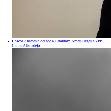
Boscos
Anatomia del foc a Catalunya
Arnau Urgell i Vidal |
Carlos Albaladejo