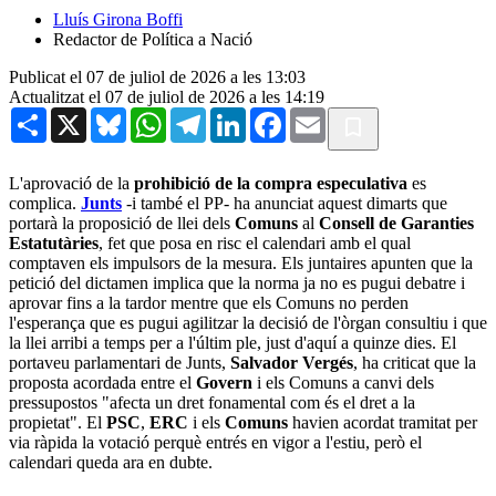
Lluís Girona Boffi
Redactor de Política a Nació
Publicat el 07 de juliol de 2026 a les 13:03
Actualitzat el 07 de juliol de 2026 a les 14:19
Share
X
Bluesky
WhatsApp
Telegram
LinkedIn
Facebook
Email
L'aprovació de la
prohibició de la compra especulativa
es
complica.
Junts
-i també el PP- ha anunciat aquest dimarts que
portarà la proposició de llei dels
Comuns
al
Consell de Garanties
Estatutàries
, fet que posa en risc el calendari amb el qual
comptaven els impulsors de la mesura. Els juntaires apunten que la
petició del dictamen implica que la norma ja no es pugui debatre i
aprovar fins a la tardor mentre que els Comuns no perden
l'esperança que es pugui agilitzar la decisió de l'òrgan consultiu i que
la llei arribi a temps per a l'últim ple, just d'aquí a quinze dies. El
portaveu parlamentari de Junts,
Salvador Vergés
, ha criticat que la
proposta acordada entre el
Govern
i els Comuns a canvi dels
pressupostos "afecta un dret fonamental com és el dret a la
propietat". El
PSC
,
ERC
i els
Comuns
havien acordat tramitat per
via ràpida la votació perquè entrés en vigor a l'estiu, però el
calendari queda ara en dubte.