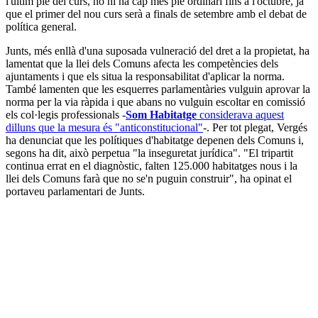
l'últim ple del curs, no hi ha cap més ple ordinari fins a l'octubre, ja
que el primer del nou curs serà a finals de setembre amb el debat de
política general.
Junts, més enllà d'una suposada vulneració del dret a la propietat, ha
lamentat que la llei dels Comuns afecta les competències dels
ajuntaments i que els situa la responsabilitat d'aplicar la norma.
També lamenten que les esquerres parlamentàries vulguin aprovar la
norma per la via ràpida i que abans no vulguin escoltar en comissió
els col·legis professionals -
Som Habitatge
considerava aquest
dilluns que la mesura és "anticonstitucional"
-. Per tot plegat, Vergés
ha denunciat que les polítiques d'habitatge depenen dels Comuns i,
segons ha dit, això perpetua "la inseguretat jurídica". "El tripartit
continua errat en el diagnòstic, falten 125.000 habitatges nous i la
llei dels Comuns farà que no se'n puguin construir", ha opinat el
portaveu parlamentari de Junts.