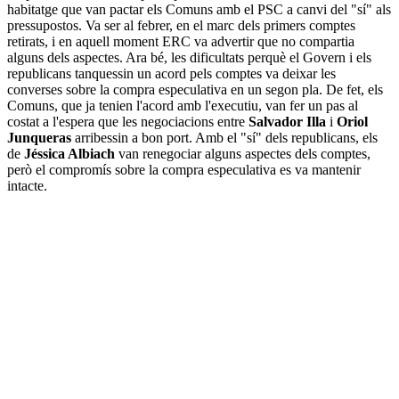
habitatge que van pactar els Comuns amb el PSC a canvi del "sí" als
pressupostos. Va ser al febrer, en el marc dels primers comptes
retirats, i en aquell moment ERC va advertir que no compartia
alguns dels aspectes. Ara bé, les dificultats perquè el Govern i els
republicans tanquessin un acord pels comptes va deixar les
converses sobre la compra especulativa en un segon pla. De fet, els
Comuns, que ja tenien l'acord amb l'executiu, van fer un pas al
costat a l'espera que les negociacions entre
Salvador Illa
i
Oriol
Junqueras
arribessin a bon port. Amb el "sí" dels republicans, els
de
Jéssica Albiach
van renegociar alguns aspectes dels comptes,
però el compromís sobre la compra especulativa es va mantenir
intacte.