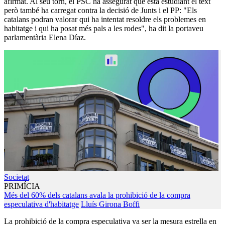
afirmat. Al seu torn, el PSC ha assegurat que està estudiant el text
però també ha carregat contra la decisió de Junts i el PP: "Els
catalans podran valorar qui ha intentat resoldre els problemes en
habitatge i qui ha posat més pals a les rodes", ha dit la portaveu
parlamentària Elena Díaz.
Societat
PRIMÍCIA
Més del 60% dels catalans avala la prohibició de la compra
especulativa d'habitatge
Lluís Girona Boffi
La prohibició de la compra especulativa va ser la mesura estrella en