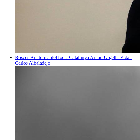
Boscos
Anatomia del foc a Catalunya
Arnau Urgell i Vidal |
Carlos Albaladejo