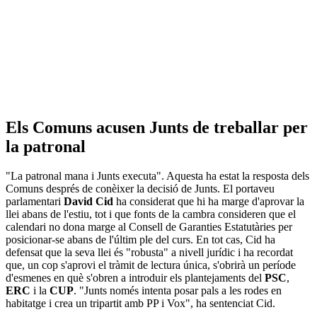
Els Comuns acusen Junts de treballar per
la patronal
"La patronal mana i Junts executa". Aquesta ha estat la resposta dels
Comuns després de conèixer la decisió de Junts. El portaveu
parlamentari
David Cid
ha considerat que hi ha marge d'aprovar la
llei abans de l'estiu, tot i que fonts de la cambra consideren que el
calendari no dona marge al Consell de Garanties Estatutàries per
posicionar-se abans de l'últim ple del curs. En tot cas, Cid ha
defensat que la seva llei és "robusta" a nivell jurídic i ha recordat
que, un cop s'aprovi el tràmit de lectura única, s'obrirà un període
d'esmenes en què s'obren a introduir els plantejaments del
PSC
,
ERC
i la
CUP
. "Junts només intenta posar pals a les rodes en
habitatge i crea un tripartit amb PP i Vox", ha sentenciat Cid.