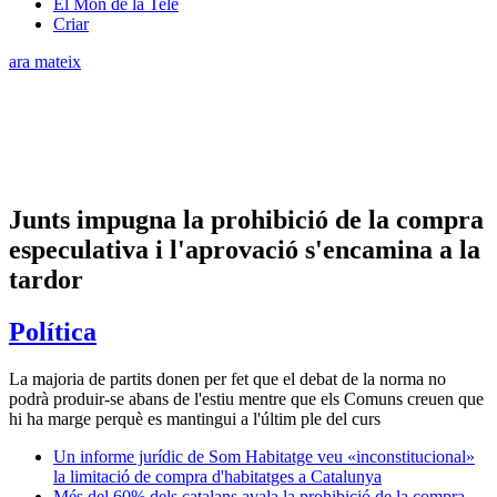
El Món de la Tele
Criar
ara mateix
Junts impugna la prohibició de la compra
especulativa i l'aprovació s'encamina a la
tardor
Política
La majoria de partits donen per fet que el debat de la norma no
podrà produir-se abans de l'estiu mentre que els Comuns creuen que
hi ha marge perquè es mantingui a l'últim ple del curs
Un informe jurídic de Som Habitatge veu «inconstitucional»
la limitació de compra d'habitatges a Catalunya
Més del 60% dels catalans avala la prohibició de la compra