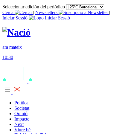
Seleccionar edición del periódico
Cerca
|
Newsletters
|
Iniciar Sessió
ara mateix
10:30
Política
Societat
Opinió
Impacte
Next
Viure bé