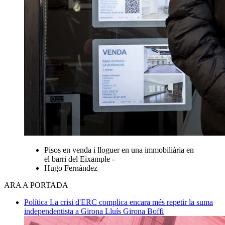
Pisos en venda i lloguer en una immobiliària en
el barri del Eixample -
Hugo Fernández
ARA A PORTADA
Política
La crisi d'ERC complica encara més repetir la suma
independentista a Girona
Lluís Girona Boffi