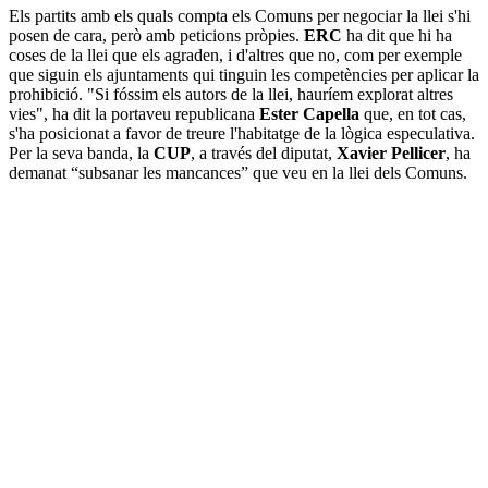
Els partits amb els quals compta els Comuns per negociar la llei s'hi
posen de cara, però amb peticions pròpies.
ERC
ha dit que hi ha
coses de la llei que els agraden, i d'altres que no, com per exemple
que siguin els ajuntaments qui tinguin les competències per aplicar la
prohibició. "Si fóssim els autors de la llei, hauríem explorat altres
vies", ha dit la portaveu republicana
Ester Capella
que, en tot cas,
s'ha posicionat a favor de treure l'habitatge de la lògica especulativa.
Per la seva banda, la
CUP
, a través del diputat,
Xavier Pellicer
, ha
demanat “subsanar les mancances” que veu en la llei dels Comuns.