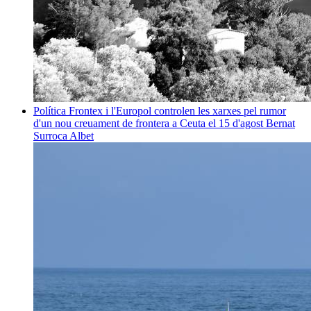
Política
Frontex i l'Europol controlen les xarxes pel rumor
d'un nou creuament de frontera a Ceuta el 15 d'agost
Bernat
Surroca Albet