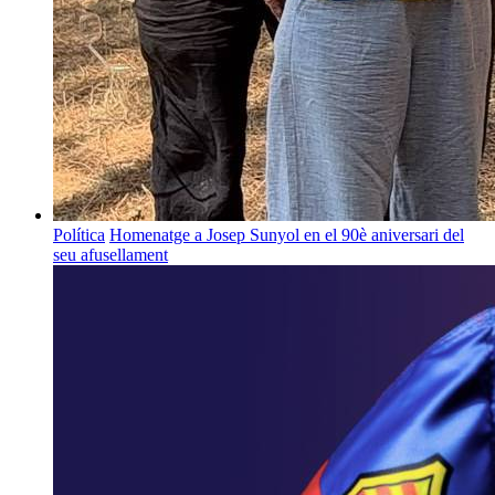
Política
Homenatge a Josep Sunyol en el 90è aniversari del
seu afusellament