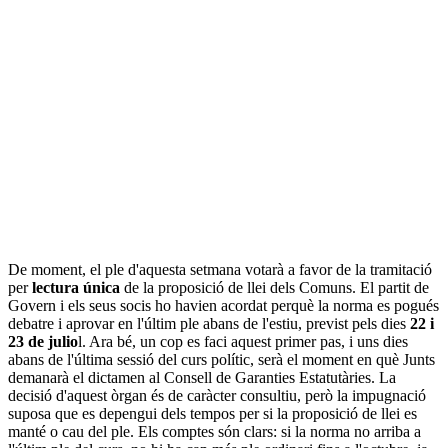
De moment, el ple d'aquesta setmana votarà a favor de la tramitació
per
lectura única
de la proposició de llei dels Comuns. El partit de
Govern i els seus socis ho havien acordat perquè la norma es pogués
debatre i aprovar en l'últim ple abans de l'estiu, previst pels dies
22 i
23 de julio
l. Ara bé, un cop es faci aquest primer pas, i uns dies
abans de l'última sessió del curs polític, serà el moment en què Junts
demanarà el dictamen al Consell de Garanties Estatutàries. La
decisió d'aquest òrgan és de caràcter consultiu, però la impugnació
suposa que es depengui dels tempos per si la proposició de llei es
manté o cau del ple. Els comptes són clars: si la norma no arriba a