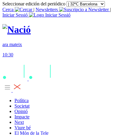
Seleccionar edición del periódico
Cerca
|
Newsletters
|
Iniciar Sessió
ara mateix
10:30
Política
Societat
Opinió
Impacte
Next
Viure bé
El Món de la Tele