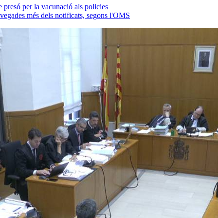
presó per la vacunació als policies
 vegades més dels notificats, segons l'OMS