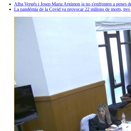
Alba Vergés i Josep Maria Argimon ja no s'enfronten a penes de 
La pandèmia de la Covid va provocar 22 milions de morts, tres