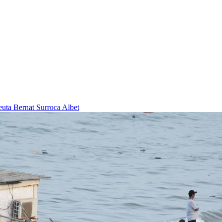
Ceuta
Bernat Surroca Albet