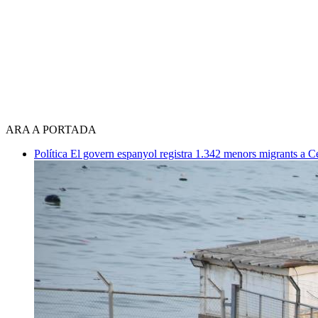
ARA A PORTADA
Política
El govern espanyol registra 1.342 menors migrants a 