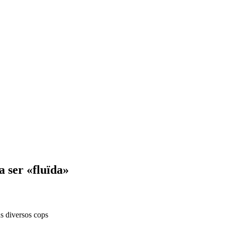
a ser «fluïda»
ns diversos cops