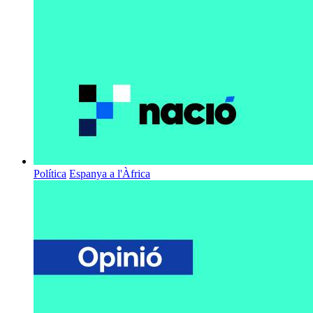
Política
Espanya a l'Àfrica