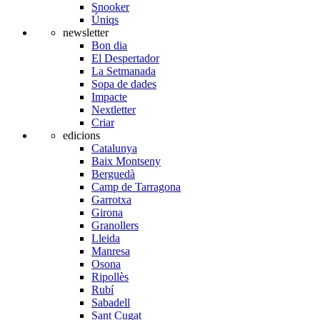
Snooker
Úniqs
newsletter
Bon dia
El Despertador
La Setmanada
Sopa de dades
Impacte
Nextletter
Criar
edicions
Catalunya
Baix Montseny
Berguedà
Camp de Tarragona
Garrotxa
Girona
Granollers
Lleida
Manresa
Osona
Ripollès
Rubí
Sabadell
Sant Cugat