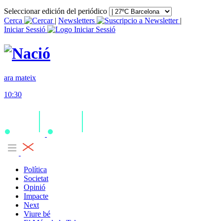
Seleccionar edición del periódico
Cerca
|
Newsletters
|
Iniciar Sessió
ara mateix
10:30
Política
Societat
Opinió
Impacte
Next
Viure bé