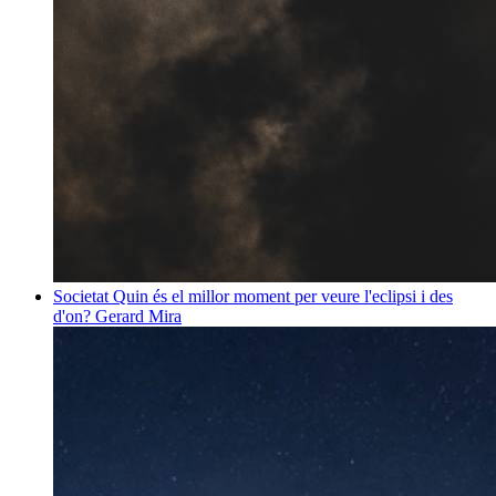
Societat
Quin és el millor moment per veure l'eclipsi i des
d'on?
Gerard Mira