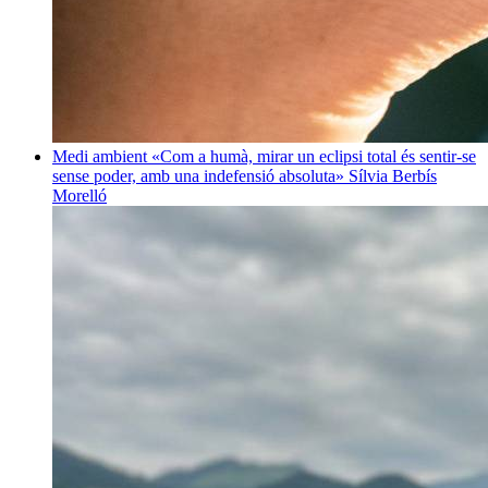
Medi ambient
«Com a humà, mirar un eclipsi total és sentir-se
sense poder, amb una indefensió absoluta»
Sílvia Berbís
Morelló