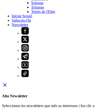
Solsona
Terrassa
Terres de l'Ebre
Iniciar Sessió
Subscriu-t'hi
Newsletter
close
Alta Newsletter
Seleccioneu les newsletters que més us interessen i feu clic a