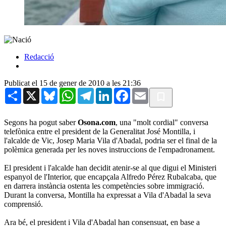
Redacció
Publicat el 15 de gener de 2010 a les 21:36
Share
X
Bluesky
WhatsApp
Telegram
LinkedIn
Facebook
Email
Segons ha pogut saber
Osona.com
, una "molt cordial" conversa
telefònica entre el president de la Generalitat José Montilla, i
l'alcalde de Vic, Josep Maria Vila d'Abadal, podria ser el final de la
polèmica generada per les noves instruccions de l'empadronament.
El president i l'alcalde han decidit atenir-se al que digui el Ministeri
espanyol de l'Interior, que encapçala Alfredo Pérez Rubalcaba, que
en darrera instància ostenta les competències sobre immigració.
Durant la conversa, Montilla ha expressat a Vila d'Abadal la seva
comprensió.
Ara bé, el president i Vila d'Abadal han consensuat, en base a