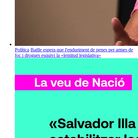
Política
Batlle espera que l'enduriment de penes per armes de
foc i drogues esquivi la «lentitud legislativa»