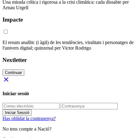
Una mirada crítica i rigorosa a la crisi climàtica: cada dissabte per
Arnau Urgell
Impacte
El resum analític (i àgil) de les tendències, viralitats i personatges de
l'univers digital; quinzenal per Victor Rodrigo
Nextletter
Continuar
close
Iniciar sessió
Iniciar Sessió
Has oblidat la contrasenya?
No tens compte a Nació?