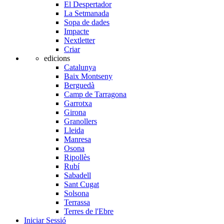
El Despertador
La Setmanada
Sopa de dades
Impacte
Nextletter
Criar
edicions
Catalunya
Baix Montseny
Berguedà
Camp de Tarragona
Garrotxa
Girona
Granollers
Lleida
Manresa
Osona
Ripollès
Rubí
Sabadell
Sant Cugat
Solsona
Terrassa
Terres de l'Ebre
Iniciar Sessió