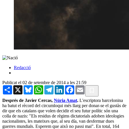
Redacció
Publicat el 02 de setembre de 2014 a les 21:59
Share
X
Bluesky
WhatsApp
Telegram
LinkedIn
Facebook
Email
Després de Javier Cercas,
Núria Amat
.
L'escriptora barcelonina
ha batut el rècord del circumloqui més llarg per donar-se el gustàs de
dir que els catalans que volen decidir el seu futur polític són una
colla de nazis: "Els residus de règims dictatorials adoben ideologies
nacionalistes, les mateixes que, al seu día, van desfermar dues
guerres mundials. Esperem que això no passi mai". En total, 164