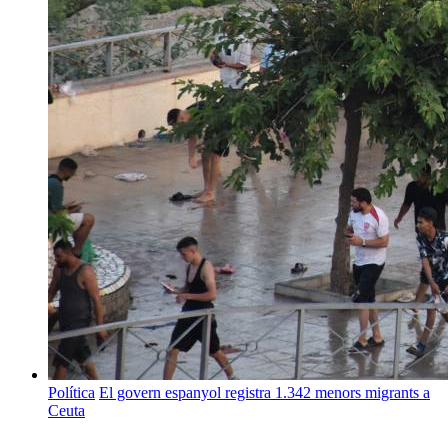
Política
El govern espanyol registra 1.342 menors migrants a
Ceuta