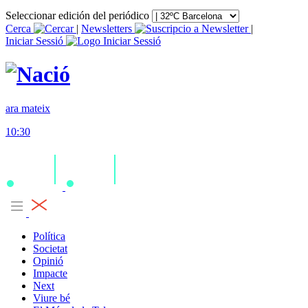
Seleccionar edición del periódico
Cerca
|
Newsletters
|
Iniciar Sessió
ara mateix
10:30
Política
Societat
Opinió
Impacte
Next
Viure bé