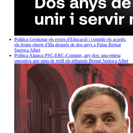
Política
Gestionar els errors d'Educació i complir els acords:
els fronts oberts d'Illa després de dos anys a Palau
Bernat
Surroca Albet
Política
Aliança PSC-ERC-Comuns, any dos: una entesa
operativa que mira de reüll els tribunals
Bernat Surroca Albet