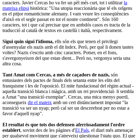
caracters. Javier Cercas ho va fer un pèl més curt, tot i utilitzar
la
mateixa elipsi
històrica: "Una utopia reaccionària que té els orígens
en el pitjor romanticisme alemany. I vam veure les conseqüències
d'això en el segle passat en tot el nostre continent". Són 160
caracters, tot i que cal precisar que en ambdós casos es tracta de la
traducció al català de textos en castellà i italià, respectivament.
Sigui quin sigui l'idioma,
ells són els que tenen el privilegi
d'assenyalar els nazis amb el dit índex. Però, per què li donen tantes
voltes? Nazis s'escriu amb cinc caracters. Potser, en el fons,
s'avergonyeixen del que estan dient... Però no, vergonya seria una
altra cosa.
Tant Amat com Cercas, a més de caçadors de nazis,
són
entusiastes dels pactes de finals dels setanta entre les elits del
franquisme i les de l'oposició. El mite fundacional del règim actual -
aquella transició blanca i màgica, amb un rei providencial- li sembla
a Amat "una transició exemplar". Cercas, una mica menys pueril,
aconsegueix
dir el mateix
amb un cert distànciament impostat "la
transició va ser un nyap; però cal ser un descerebrat per no estar a
favor d'aquell nyap".
El resultat és que tots dos defensen aferrissadament l'ordre
establert
, sovint des de les pàgines d'
El País
, el diari més amenaçat
per qualsevol moviment que s'atreveixi qüestionar l'statu quo. El que