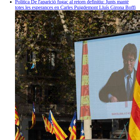
Política
De l'aparició fugaç al retorn definitiu: Junts manté
totes les esperances en Carles Puigdemont
Lluís Girona Boffi