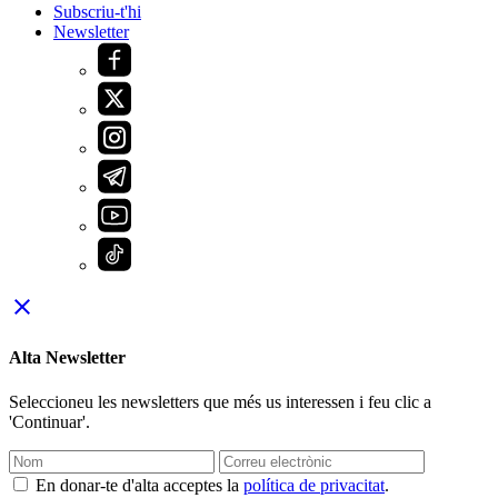
Subscriu-t'hi
Newsletter
close
Alta Newsletter
Seleccioneu les newsletters que més us interessen i feu clic a
'Continuar'.
En donar-te d'alta acceptes la
política de privacitat
.