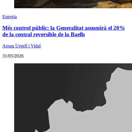
Energia
Més control públic: la Generalitat assumirà el 20%
de la central reversible de la Baells
Arnau Urgell i Vidal
31/05/2026