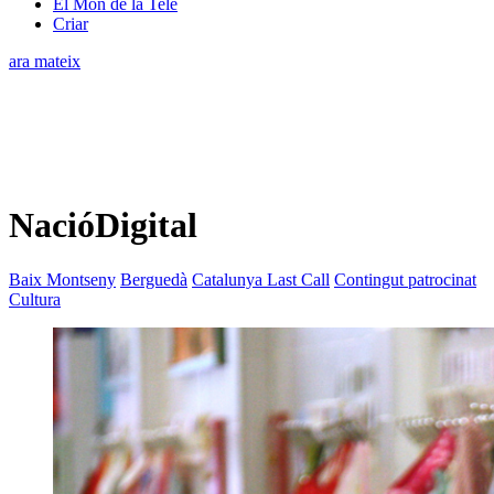
El Món de la Tele
Criar
ara mateix
NacióDigital
Baix Montseny
Berguedà
Catalunya Last Call
Contingut patrocinat
Cultura