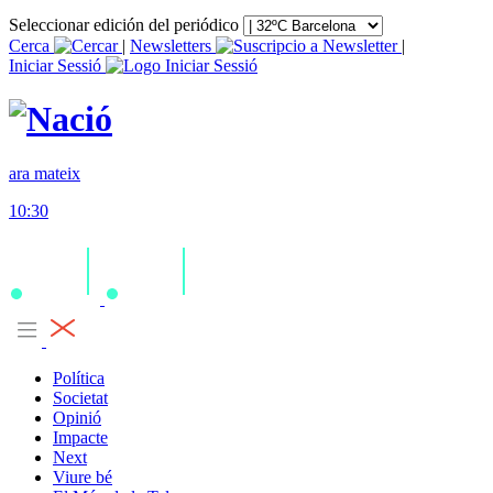
Seleccionar edición del periódico
Cerca
|
Newsletters
|
Iniciar Sessió
ara mateix
10:30
Política
Societat
Opinió
Impacte
Next
Viure bé