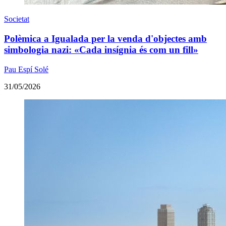
Societat
Polèmica a Igualada per la venda d'objectes amb
simbologia nazi: «Cada insígnia és com un fill»
Pau Espí Solé
31/05/2026