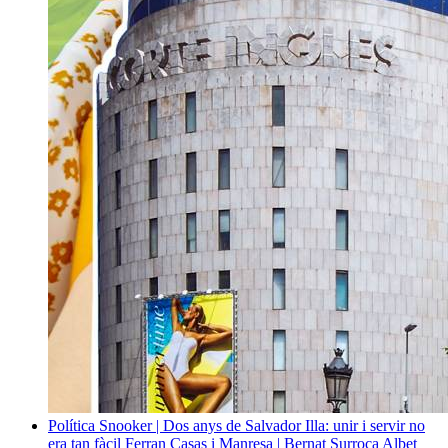
Política
Snooker | Dos anys de Salvador Illa: unir i servir no
era tan fàcil
Ferran Casas i Manresa | Bernat Surroca Albet