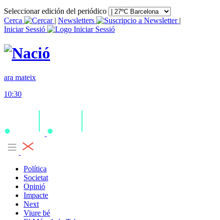
Seleccionar edición del periódico
Cerca
|
Newsletters
|
Iniciar Sessió
ara mateix
10:30
Política
Societat
Opinió
Impacte
Next
Viure bé