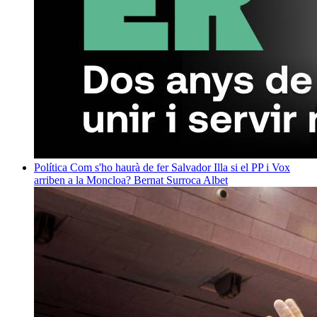
Política
Com s'ho haurà de fer Salvador Illa si el PP i Vox
arriben a la Moncloa?
Bernat Surroca Albet