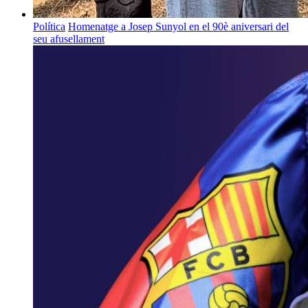
Política
Homenatge a Josep Sunyol en el 90è aniversari del
seu afusellament