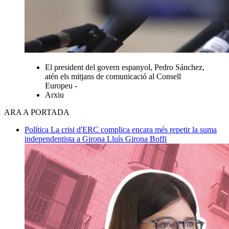
El president del govern espanyol, Pedro Sánchez,
atén els mitjans de comunicació al Consell
Europeu -
Arxiu
ARA A PORTADA
Política
La crisi d'ERC complica encara més repetir la suma
independentista a Girona
Lluís Girona Boffi