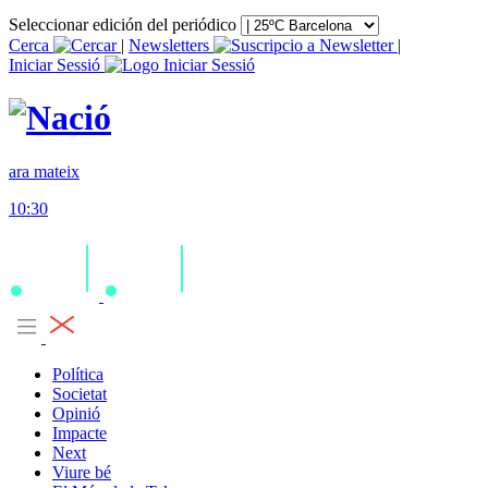
Seleccionar edición del periódico
Cerca
|
Newsletters
|
Iniciar Sessió
ara mateix
10:30
Política
Societat
Opinió
Impacte
Next
Viure bé