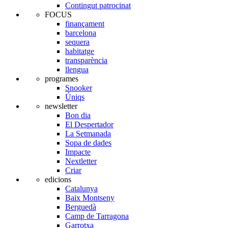
Contingut patrocinat
FOCUS
finançament
barcelona
sequera
habitatge
transparència
llengua
programes
Snooker
Úniqs
newsletter
Bon dia
El Despertador
La Setmanada
Sopa de dades
Impacte
Nextletter
Criar
edicions
Catalunya
Baix Montseny
Berguedà
Camp de Tarragona
Garrotxa