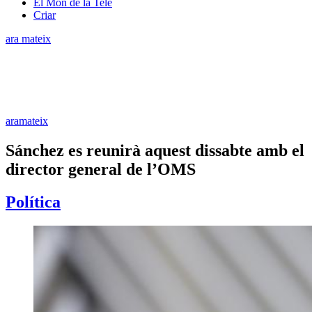
El Món de la Tele
Criar
ara mateix
aramateix
Sánchez es reunirà aquest dissabte amb el
director general de l’OMS
Política