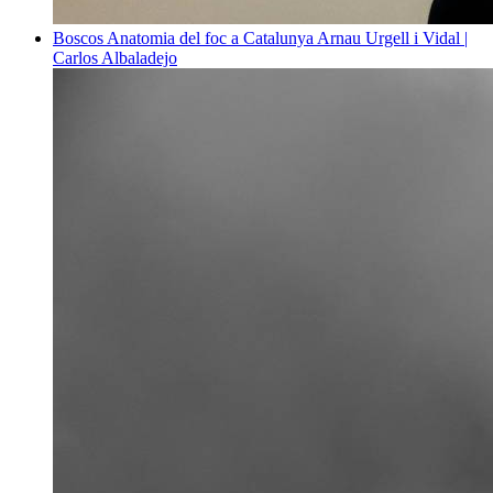
Boscos
Anatomia del foc a Catalunya
Arnau Urgell i Vidal |
Carlos Albaladejo