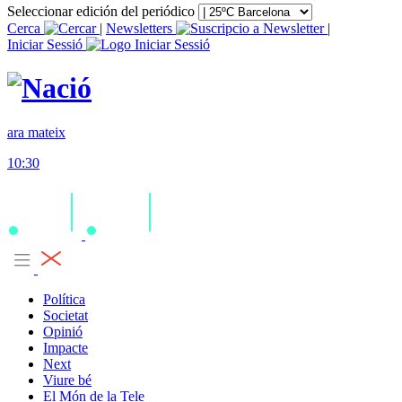
Seleccionar edición del periódico
Cerca
|
Newsletters
|
Iniciar Sessió
ara mateix
10:30
Política
Societat
Opinió
Impacte
Next
Viure bé
El Món de la Tele