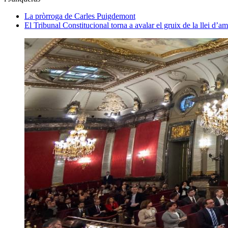
La pròrroga de Carles Puigdemont
El Tribunal Constitucional torna a avalar el gruix de la llei d’am