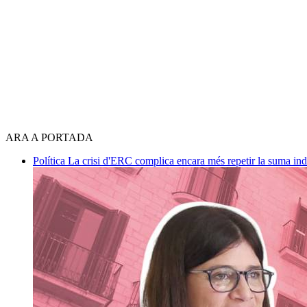
ARA A PORTADA
Política
La crisi d'ERC complica encara més repetir la suma in