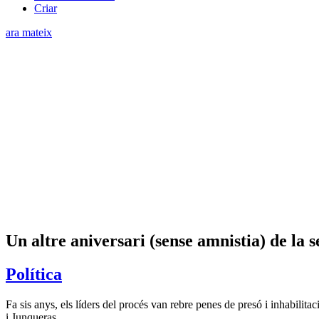
Criar
ara mateix
Un altre aniversari (sense amnistia) de la s
Política
Fa sis anys, els líders del procés van rebre penes de presó i inhabilit
i Junqueras