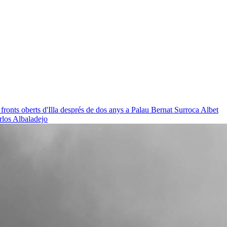
 fronts oberts d'Illa després de dos anys a Palau
Bernat Surroca Albet
rlos Albaladejo