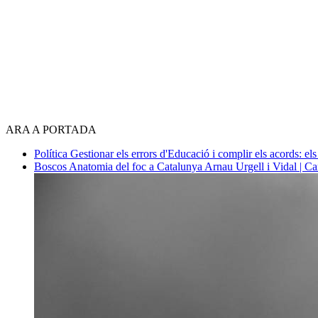
ARA A PORTADA
Política
Gestionar els errors d'Educació i complir els acords: els
Boscos
Anatomia del foc a Catalunya
Arnau Urgell i Vidal | Ca