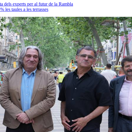
sta dels experts per al futur de la Rambla
% les taules a les terrasses