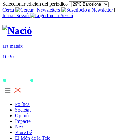
Seleccionar edición del periódico
Cerca
|
Newsletters
|
Iniciar Sessió
ara mateix
10:30
Política
Societat
Opinió
Impacte
Next
Viure bé
El Món de la Tele