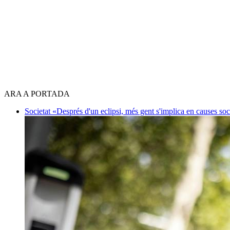
ARA A PORTADA
Societat
«Després d'un eclipsi, més gent s'implica en causes so