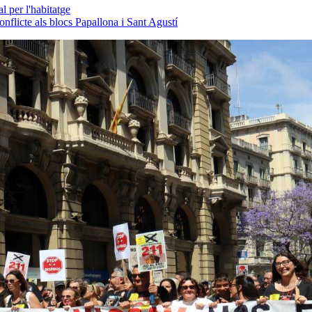
 per l'habitatge
nflicte als blocs Papallona i Sant Agustí