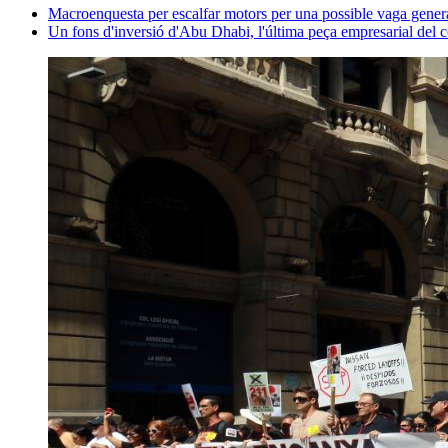
Macroenquesta per escalfar motors per una possible vaga general
Un fons d'inversió d'Abu Dhabi, l'última peça empresarial del co