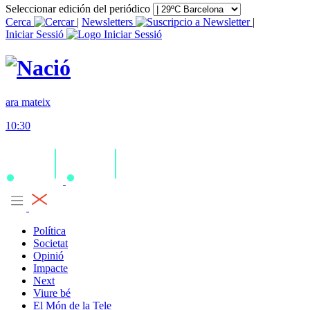
Seleccionar edición del periódico
Cerca
|
Newsletters
|
Iniciar Sessió
ara mateix
10:30
Política
Societat
Opinió
Impacte
Next
Viure bé
El Món de la Tele