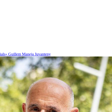
cials»
Guillem Maneja Juvanteny