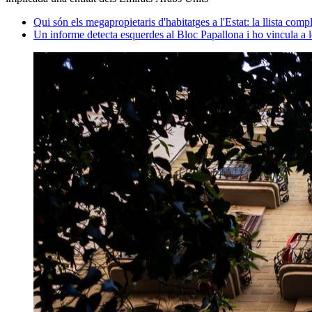
Qui són els megapropietaris d'habitatges a l'Estat: la llista com
Un informe detecta esquerdes al Bloc Papallona i ho vincula a l