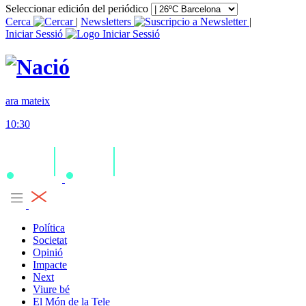
Seleccionar edición del periódico
Cerca
|
Newsletters
|
Iniciar Sessió
ara mateix
10:30
Política
Societat
Opinió
Impacte
Next
Viure bé
El Món de la Tele