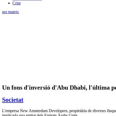
Criar
ara mateix
Un fons d'inversió d'Abu Dhabi, l'última pe
Societat
L'empresa New Amsterdam Developers, propietària de diverses finques
implicada una entitat dels Emirats Àrabs Units