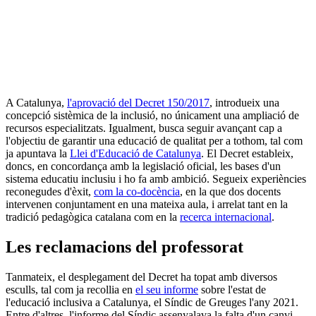
A Catalunya,
l'aprovació del Decret 150/2017
, introdueix una
concepció sistèmica de la inclusió, no únicament una ampliació de
recursos especialitzats. Igualment, busca seguir avançant cap a
l'objectiu de garantir una educació de qualitat per a tothom, tal com
ja apuntava la
Llei d'Educació de Catalunya
. El Decret estableix,
doncs, en concordança amb la legislació oficial, les bases d'un
sistema educatiu inclusiu i ho fa amb ambició. Segueix experiències
reconegudes d'èxit,
com la co-docència
, en la que dos docents
intervenen conjuntament en una mateixa aula, i arrelat tant en la
tradició pedagògica catalana com en la
recerca internacional
.
Les reclamacions del professorat
Tanmateix, el desplegament del Decret ha topat amb diversos
esculls, tal com ja recollia en
el seu informe
sobre l'estat de
l'educació inclusiva a Catalunya, el Síndic de Greuges l'any 2021.
Entre d'altres, l'informe del Síndic assenyalava la falta d'un canvi