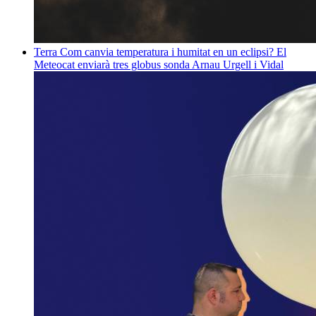
Terra
Com canvia temperatura i humitat en un eclipsi? El
Meteocat enviarà tres globus sonda
Arnau Urgell i Vidal