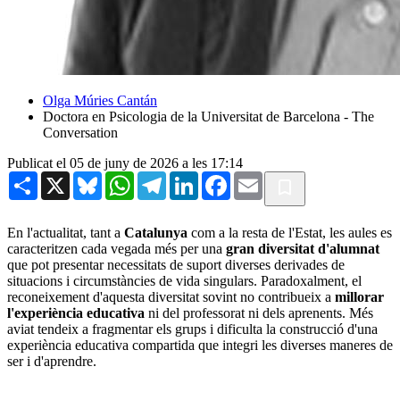
Olga Múries Cantán
Doctora en Psicologia de la Universitat de Barcelona - The
Conversation
Publicat el 05 de juny de 2026 a les 17:14
Share
X
Bluesky
WhatsApp
Telegram
LinkedIn
Facebook
Email
En l'actualitat, tant a
Catalunya
com a la resta de l'Estat, les aules es
caracteritzen cada vegada més per una
gran diversitat d'alumnat
que pot presentar necessitats de suport diverses derivades de
situacions i circumstàncies de vida singulars. Paradoxalment, el
reconeixement d'aquesta diversitat sovint no contribueix a
millorar
l'experiència educativa
ni del professorat ni dels aprenents. Més
aviat tendeix a fragmentar els grups i dificulta la construcció d'una
experiència educativa compartida que integri les diverses maneres de
ser i d'aprendre.