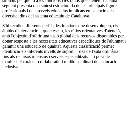
similars pel que fa a les funcions i les ràtios que atenen. La taula
següent presenta una síntesi estructurada de les principals figures
professionals i dels serveis educatius implicats en l'atenció a la
diversitat dins del sistema educatiu de Catalunya.
S'hi recullen diferents perfils, les funcions que desenvolupen, els
àmbits d'intervenció i, quan escau, les ràtios orientatives d'atenció,
amb l'objectiu d'oferir una visió global dels recursos disponibles per
donar resposta a les necessitats educatives específiques de l'alumnat i
garantir una educació de qualitat. Aquesta classificació permet
identificar els diferents nivells de suport —des de l'aula ordinària
fins als recursos intensius i serveis especialitzats— i posa de
manifest el caràcter col·laboratiu i multidisciplinari de l'educació
inclusiva.