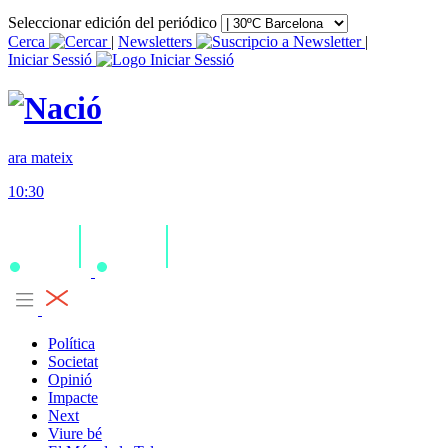
Seleccionar edición del periódico
Cerca
|
Newsletters
|
Iniciar Sessió
ara mateix
10:30
Política
Societat
Opinió
Impacte
Next
Viure bé