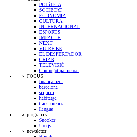
POLíTICA
SOCIETAT
ECONOMIA
CULTURA
INTERNACIONAL
ESPORTS
IMPACTE
NEXT
VIURE BE
EL DESPERTADOR
CRIAR
TELEVISIÓ
Contingut patrocinat
FOCUS
finançament
barcelona
sequera
habitatge
transparència
llengua
programes
Snooker
Úniqs
newsletter
Bon dia