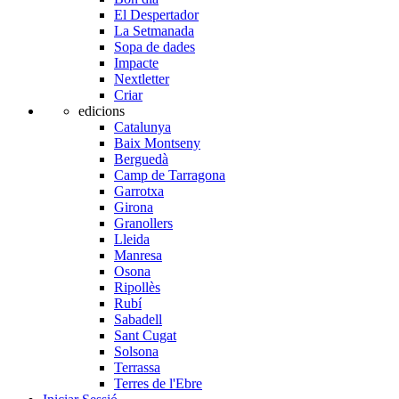
El Despertador
La Setmanada
Sopa de dades
Impacte
Nextletter
Criar
edicions
Catalunya
Baix Montseny
Berguedà
Camp de Tarragona
Garrotxa
Girona
Granollers
Lleida
Manresa
Osona
Ripollès
Rubí
Sabadell
Sant Cugat
Solsona
Terrassa
Terres de l'Ebre