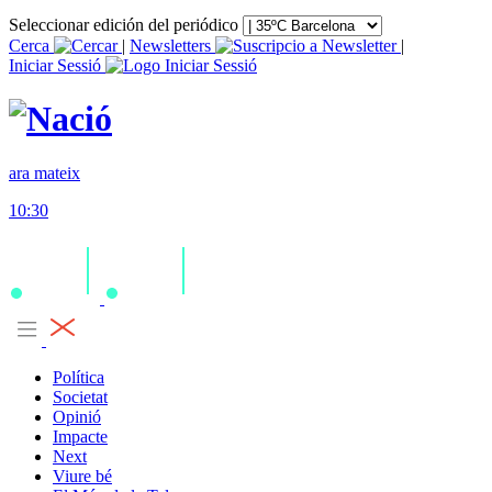
Seleccionar edición del periódico
Cerca
|
Newsletters
|
Iniciar Sessió
ara mateix
10:30
Política
Societat
Opinió
Impacte
Next
Viure bé