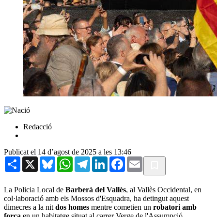
Redacció
Publicat el 14 d’agost de 2025 a les 13:46
Share
X
Bluesky
WhatsApp
Telegram
LinkedIn
Facebook
Email
La Policia Local de
Barberà del Vallès
, al Vallès Occidental, en
col·laboració amb els Mossos d'Esquadra, ha detingut aquest
dimecres a la nit
dos homes
mentre cometien un
robatori amb
força
en un habitatge situat al carrer Verge de l'Assumpció.