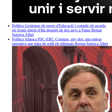
Política
Gestionar els errors d'Educació i complir els acords:
els fronts oberts d'Illa després de dos anys a Palau
Bernat
Surroca Albet
Política
Aliança PSC-ERC-Comuns, any dos: una entesa
operativa que mira de reüll els tribunals
Bernat Surroca Albet