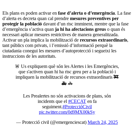
Els plans es poden activar en
fase d’alerta o d’emergència
. La fase
d’alerta es decreta quan cal prendre
mesures preventives per
protegir la població
davant d’un risc imminent, mentre que la fase
d’emergència s’activa quan
ja hi ha afectacions greus
o quan és
necessari aplicar mesures restrictives de manera generalitzada.
Activar un pla implica la mobilització de
recursos extraordinaris
,
tant públics com privats, i l’emissió d’informació perquè la
ciutadania conegui les mesures d’autoprotecció i segueixi les
instruccions de les autoritats.
🚨 Us expliquem què són les Alertes i les Emergències,
que s'activen quan hi ha risc greu per a la població i
impliquen la mobilització de recursos extraordinaris 🚒
🚑 🚓
Les Prealertes no són activacions de plans, són
incidents que el
#CECAT
en fa
seguiment.
#ProteccióCivil
pic.twitter.com/0d9MX00kSy
— Protecció civil (@emergenciescat)
March 24, 2025