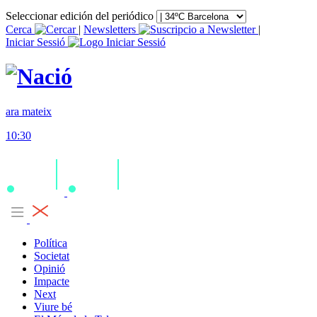
Seleccionar edición del periódico
Cerca
|
Newsletters
|
Iniciar Sessió
ara mateix
10:30
Política
Societat
Opinió
Impacte
Next
Viure bé