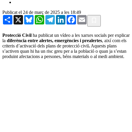
Publicat el 24 de març de 2025 a les 18:49
Share
X
Bluesky
WhatsApp
Telegram
LinkedIn
Facebook
Email
Protecció Civil
ha publicat un vídeo a les xarxes socials per explicar
la
diferència entre alertes, emergències i prealertes
, així com els
criteris d’activació dels plans de protecció civil
.
Aquests plans
s’activen quan hi ha un risc greu per a la població o quan ja s’estan
produint afectacions a persones, béns materials o al medi ambient.