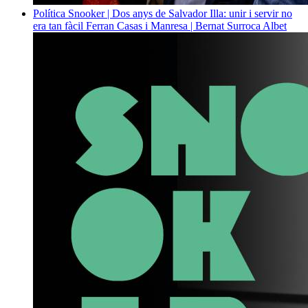
Política
Snooker | Dos anys de Salvador Illa: unir i servir no
era tan fàcil
Ferran Casas i Manresa | Bernat Surroca Albet