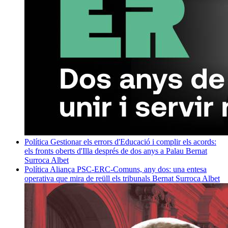
Política
Gestionar els errors d'Educació i complir els acords:
els fronts oberts d'Illa després de dos anys a Palau
Bernat
Surroca Albet
Política
Aliança PSC-ERC-Comuns, any dos: una entesa
operativa que mira de reüll els tribunals
Bernat Surroca Albet