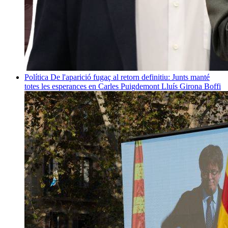
Política
De l'aparició fugaç al retorn definitiu: Junts manté
totes les esperances en Carles Puigdemont
Lluís Girona Boffi