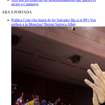
sector a Catalunya
ARA A PORTADA
Política
Com s'ho haurà de fer Salvador Illa si el PP i Vox
arriben a la Moncloa?
Bernat Surroca Albet