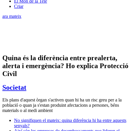
El Món de la Tele
Criar
ara mateix
Quina és la diferència entre prealerta,
alerta i emergència? Ho explica Protecció
Civil
Societat
Els plans d'aquest òrgan s'activen quan hi ha un risc greu per a la
població o quan ja s'estan produint afectacions a persones, béns
materials o al medi ambient
No signifiquen el mateix: quina diferència hi ha entre aquests
senyals?
Així són les empreses de desembossaments que lideren el