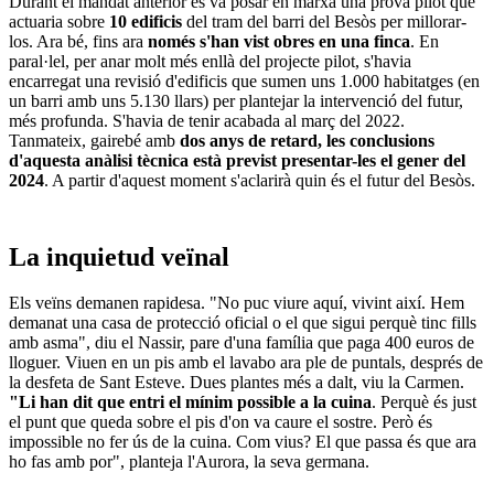
Durant el mandat anterior es va posar en marxa una prova pilot que
actuaria sobre
10 edificis
del tram del barri del Besòs per millorar-
los. Ara bé, fins ara
només s'han vist obres en una finca
. En
paral·lel, per anar molt més enllà del projecte pilot, s'havia
encarregat una revisió d'edificis que sumen uns 1.000 habitatges (en
un barri amb uns 5.130 llars) per plantejar la intervenció del futur,
més profunda. S'havia de tenir acabada al març del 2022.
Tanmateix, gairebé amb
dos anys de retard,
les conclusions
d'aquesta anàlisi tècnica està previst presentar-les el gener del
2024
. A partir d'aquest moment s'aclarirà quin és el futur del Besòs.
La inquietud veïnal
Els veïns demanen rapidesa. "No puc viure aquí, vivint així. Hem
demanat una casa de protecció oficial o el que sigui perquè tinc fills
amb asma", diu el Nassir, pare d'una família que paga 400 euros de
lloguer. Viuen en un pis amb el lavabo ara ple de puntals, després de
la desfeta de Sant Esteve. Dues plantes més a dalt, viu la Carmen.
"Li han dit que entri el mínim possible a la cuina
. Perquè és just
el punt que queda sobre el pis d'on va caure el sostre. Però és
impossible no fer ús de la cuina. Com vius? El que passa és que ara
ho fas amb por", planteja l'Aurora, la seva germana.