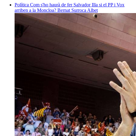
Política
Com s'ho haurà de fer Salvador Illa si el PP i Vox
arriben a la Moncloa?
Bernat Surroca Albet