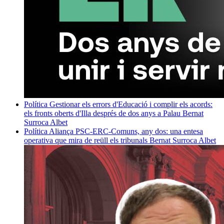
Política
Gestionar els errors d'Educació i complir els acords:
els fronts oberts d'Illa després de dos anys a Palau
Bernat
Surroca Albet
Política
Aliança PSC-ERC-Comuns, any dos: una entesa
operativa que mira de reüll els tribunals
Bernat Surroca Albet