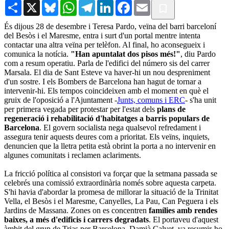
Share
X
Bluesky
WhatsApp
Telegram
LinkedIn
Facebook
Email
És dijous 28 de desembre i Teresa Pardo, veïna del barri barceloní
del Besòs i el Maresme, entra i surt d'un portal mentre intenta
contactar una altra veïna per telèfon. Al final, ho aconsegueix i
comunica la notícia.
"Han apuntalat dos pisos més!"
, diu Pardo
com a resum operatiu. Parla de l'edifici del número sis del carrer
Marsala. El dia de Sant Esteve va haver-hi un nou despreniment
d'un sostre. I els Bombers de Barcelona han hagut de tornar a
intervenir-hi. Els tempos coincideixen amb el moment en què el
gruix de l'oposició a l'Ajuntament -
Junts, comuns i ERC
- s'ha unit
per primera vegada per protestar per l'estat dels
plans de
regeneració i rehabilitació d'habitatges a barris populars de
Barcelona
. El govern socialista nega qualsevol refredament i
assegura tenir aquests deures com a prioritat. Els veïns, inquiets,
denuncien que la lletra petita està obrint la porta a no intervenir en
algunes comunitats i reclamen aclariments.
La fricció política al consistori va forçar que la setmana passada se
celebrés una comissió extraordinària només sobre aquesta carpeta.
S'hi havia d'abordar la promesa de millorar la situació de la Trinitat
Vella, el Besòs i el Maresme, Canyelles, La Pau, Can Peguera i els
Jardins de Massana. Zones on es concentren
famílies amb rendes
baixes, a més d'edificis i carrers degradats
. El portaveu d'aquest
àmbit del grup de Trias per Barcelona, Damià Calvet, va resumir-ho