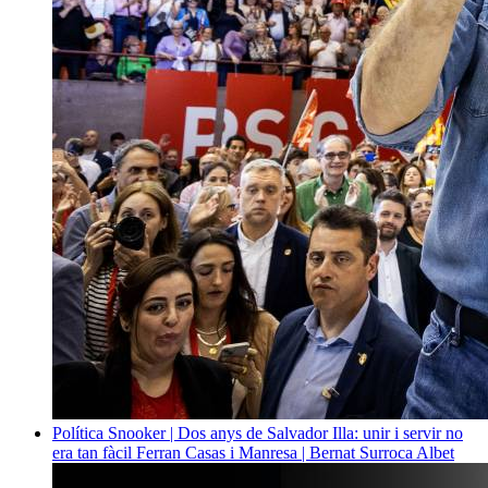
Política
Snooker | Dos anys de Salvador Illa: unir i servir no
era tan fàcil
Ferran Casas i Manresa | Bernat Surroca Albet