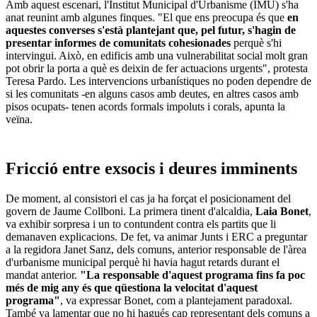
Amb aquest escenari, l'Institut Municipal d'Urbanisme (IMU) s'ha
anat reunint amb algunes finques. "El que ens preocupa és que
en
aquestes converses s'està plantejant que, pel futur, s'hagin de
presentar informes de comunitats cohesionades
perquè s'hi
intervingui. Això, en edificis amb una vulnerabilitat social molt gran
pot obrir la porta a què es deixin de fer actuacions urgents", protesta
Teresa Pardo. Les intervencions urbanístiques no poden dependre de
si les comunitats -en alguns casos amb deutes, en altres casos amb
pisos ocupats- tenen acords formals impoluts i corals, apunta la
veïna.
Fricció entre exsocis i deures imminents
De moment, al consistori el cas ja ha forçat el posicionament del
govern de Jaume Collboni. La primera tinent d'alcaldia,
Laia Bonet
,
va exhibir sorpresa i un to contundent contra els partits que li
demanaven explicacions. De fet, va animar Junts i ERC a preguntar
a la regidora Janet Sanz, dels comuns, anterior responsable de l'àrea
d'urbanisme municipal perquè hi havia hagut retards durant el
mandat anterior.
"La responsable d'aquest programa fins fa poc
més de mig any és que qüestiona la velocitat d'aquest
programa"
, va expressar Bonet, com a plantejament paradoxal.
També va lamentar que no hi hagués cap representant dels comuns a