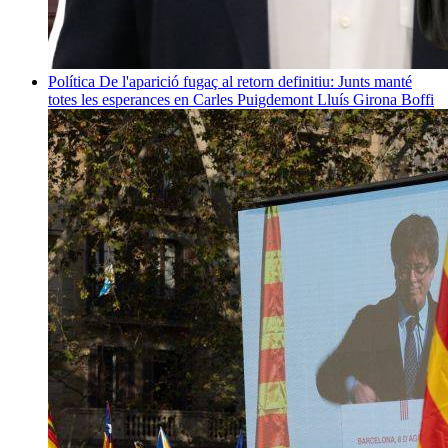
Política
De l'aparició fugaç al retorn definitiu: Junts manté
totes les esperances en Carles Puigdemont
Lluís Girona Boffi