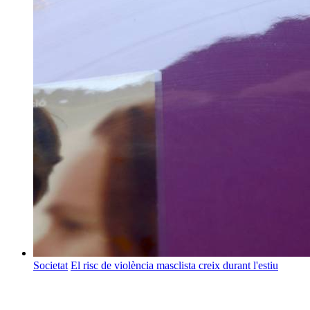
Societat
El risc de violència masclista creix durant l'estiu