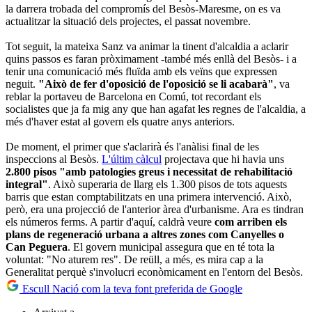
la darrera trobada del compromís del Besòs-Maresme, on es va
actualitzar la situació dels projectes, el passat novembre.
Tot seguit, la mateixa Sanz va animar la tinent d'alcaldia a aclarir
quins passos es faran pròximament -també més enllà del Besòs- i a
tenir una comunicació més fluïda amb els veïns que expressen
neguit.
"Això de fer d'oposició de l'oposició se li acabarà"
, va
reblar la portaveu de Barcelona en Comú, tot recordant els
socialistes que ja fa mig any que han agafat les regnes de l'alcaldia, a
més d'haver estat al govern els quatre anys anteriors.
De moment, el primer que s'aclarirà és l'anàlisi final de les
inspeccions al Besòs.
L'últim càlcul
projectava que hi havia uns
2.800 pisos "amb patologies greus i necessitat de rehabilitació
integral"
. Això superaria de llarg els 1.300 pisos de tots aquests
barris que estan comptabilitzats en una primera intervenció. Això,
però, era una projecció de l'anterior àrea d'urbanisme. Ara es tindran
els números ferms. A partir d'aquí, caldrà veure
com arriben els
plans de regeneració urbana a altres zones com Canyelles o
Can Peguera
. El govern municipal assegura que en té tota la
voluntat: "No aturem res". De reüll, a més, es mira cap a la
Generalitat perquè s'involucri econòmicament en l'entorn del Besòs.
Escull Nació com la teva font preferida de Google