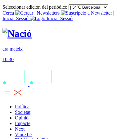
Seleccionar edición del periódico
Cerca
|
Newsletters
|
Iniciar Sessió
ara mateix
10:30
Política
Societat
Opinió
Impacte
Next
Viure bé