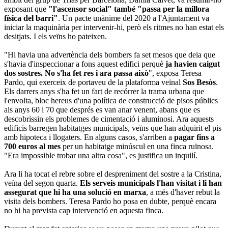
exposant que
"l'ascensor social" també "passa per la millora
física del barri"
. Un pacte unànime del 2020 a l'Ajuntament va
iniciar la maquinària per intervenir-hi, però els ritmes no han estat els
desitjats. I els veïns ho pateixen.
"Hi havia una advertència dels bombers fa set mesos que deia que
s'havia d'inspeccionar a fons aquest edifici perquè
ja havien caigut
dos sostres. No s'ha fet res i ara passa això
", exposa Teresa
Pardo, qui exerceix de portaveu de la plataforma veïnal
Sos Besòs
.
Els darrers anys s'ha fet un fart de recórrer la trama urbana que
l'envolta, bloc hereus d'una política de construcció de pisos públics
als anys 60 i 70 que després es van anar venent, abans que es
descobrissin els problemes de cimentació i aluminosi. Ara aquests
edificis barregen habitatges municipals, veïns que han adquirit el pis
amb hipoteca i llogaters. En alguns casos, s'arriben a
pagar fins a
700 euros al mes
per un habitatge minúscul en una finca ruïnosa.
"Era impossible trobar una altra cosa", es justifica un inquilí.
Ara li ha tocat el rebre sobre el despreniment del sostre a la Cristina,
veïna del segon quarta.
Els serveis municipals l'han visitat i li han
assegurat que hi ha una solució en marxa
, a més d'haver rebut la
visita dels bombers. Teresa Pardo ho posa en dubte, perquè encara
no hi ha prevista cap intervenció en aquesta finca.