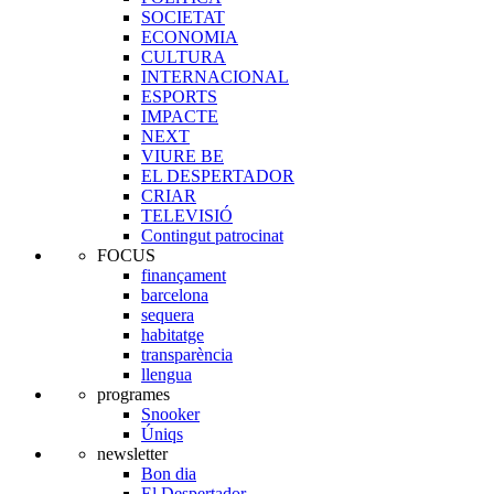
SOCIETAT
ECONOMIA
CULTURA
INTERNACIONAL
ESPORTS
IMPACTE
NEXT
VIURE BE
EL DESPERTADOR
CRIAR
TELEVISIÓ
Contingut patrocinat
FOCUS
finançament
barcelona
sequera
habitatge
transparència
llengua
programes
Snooker
Úniqs
newsletter
Bon dia
El Despertador