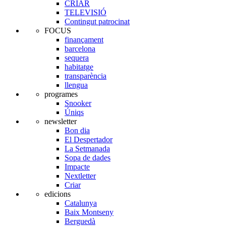
CRIAR
TELEVISIÓ
Contingut patrocinat
FOCUS
finançament
barcelona
sequera
habitatge
transparència
llengua
programes
Snooker
Úniqs
newsletter
Bon dia
El Despertador
La Setmanada
Sopa de dades
Impacte
Nextletter
Criar
edicions
Catalunya
Baix Montseny
Berguedà