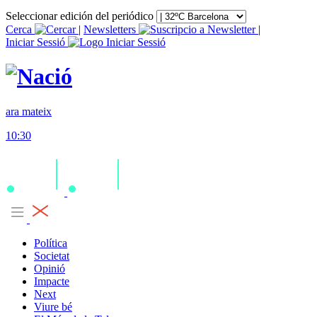
Seleccionar edición del periódico
Cerca
|
Newsletters
|
Iniciar Sessió
ara mateix
10:30
Política
Societat
Opinió
Impacte
Next
Viure bé