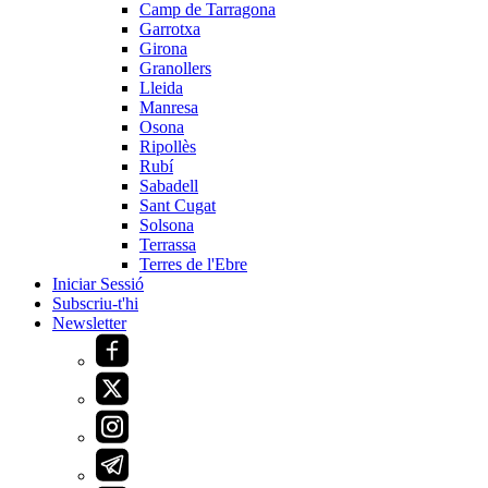
Camp de Tarragona
Garrotxa
Girona
Granollers
Lleida
Manresa
Osona
Ripollès
Rubí
Sabadell
Sant Cugat
Solsona
Terrassa
Terres de l'Ebre
Iniciar Sessió
Subscriu-t'hi
Newsletter