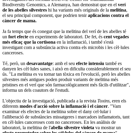
Biodiversity Genomics, a Alemanya, han demostrat que en el
verí
de les abelles silvestres
hi ha variants més originals de la
melitina
,
el seu principal component, que podrien tenir
aplicacions contra el
càncer de mama.
Ja fa temps que és conegut que la melitina del verí de les abelles té
un
fort efecte
en experiments de laboratori. De fet, és
cent vegades
més eficaç que la cortisona
en la inflamació, i també s'està
investigant com a substància activa contra els microbis i les cèl·lules
canceroses.
Té, però, un
desavantatge
: amb el seu
efecte intensiu
també es
danyen les cèl·lules sanes, i això en dificulta considerablement el seu
ús. "La melitina es va tornar tan tòxica en l'evolució, però les abelles
silvestres més antigues poden produir variants de melitina més
pristines en el verí que són farmacològicament més fàcils d'utilitzar",
informa un dels coautors de l'estudi.
L'objectiu de la investigació, publicada a la revista
Toxins
, eren els
diferents
modes d'acció sobre la inflamació i el càncer
. "Vam
examinar els efectes de la melitina sobre el dany cel·lular i
l'alliberació de substàncies missatgeres i marcadors inflamatoris, tant
en cèl·lules canceroses com no canceroses. En les anàlisis de
laboratori, la melitina de l'
abella silvestre violeta
va mostrar un
efecte prometedor sobre les cèl·lules del càncer de mama
",