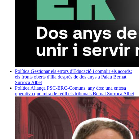
Política
Gestionar els errors d'Educació i complir els acords:
els fronts oberts d'Illa després de dos anys a Palau
Bernat
Surroca Albet
Política
Aliança PSC-ERC-Comuns, any dos: una entesa
operativa que mira de reüll els tribunals
Bernat Surroca Albet