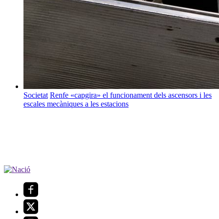
Societat
Renfe «capgira» el funcionament dels ascensors i les
escales mecàniques a les estacions