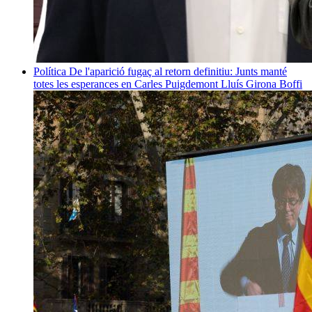
Política
De l'aparició fugaç al retorn definitiu: Junts manté
totes les esperances en Carles Puigdemont
Lluís Girona Boffi