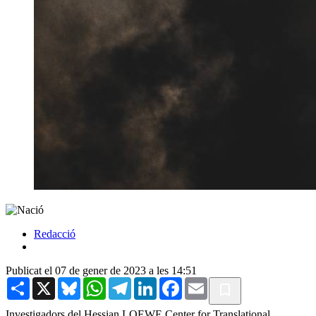
Redacció
Publicat el 07 de gener de 2023 a les 14:51
Share
X
Bluesky
WhatsApp
Telegram
LinkedIn
Facebook
Email
Investigadors del Hessian LOEWE Center for Translational