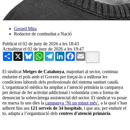
Gerard Mira
Redactor de continuïtat a Nació
Publicat el 02 de juny de 2026 a les 18:43
Actualitzat el 02 de juny de 2026 a les 19:47
Share
X
Bluesky
WhatsApp
Telegram
LinkedIn
Facebook
Email
El sindicat
Metges de Catalunya
, majoritari al sector, continua
endurint el pols amb el Govern per forçar-lo a millorar les
condicions laborals dels professionals del sistema sanitari català.
L'organització mèdica ha ampliat a l’atenció primària la campanya
per deixar de fer activitat addicional i voluntària com a forma de
denunciar la sobrecàrrega assistencial del sector. El sindicat va posar
en marxa fa uns dies la
campanya ‘Ni un minut més’
, a la qual s’han
adherit fins ara
121 serveis de 34 hospitals
, i que ara, per endurir el
to, adapta a l’organització dels
centres d'atenció primària
.