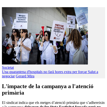
Societat
Una quarantena d'hospitals no farà hores extra per forçar Salut a
negociar
Gerard Mira
L'impacte de la campanya a l'atenció
primària
El sindicat indica que els metges d’atenció primària que s’adhereixin
a la campanya
deixaran de fer “tota l’activitat forçada però no