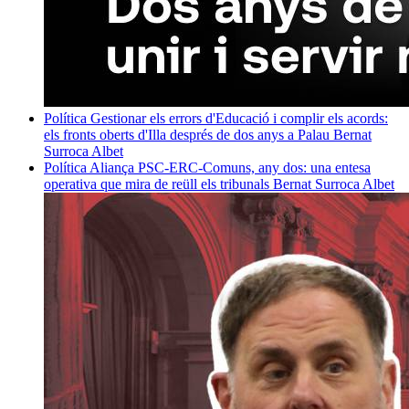
Política
Gestionar els errors d'Educació i complir els acords:
els fronts oberts d'Illa després de dos anys a Palau
Bernat
Surroca Albet
Política
Aliança PSC-ERC-Comuns, any dos: una entesa
operativa que mira de reüll els tribunals
Bernat Surroca Albet