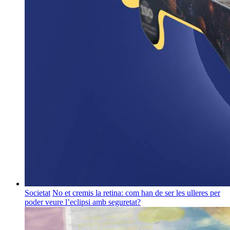
Societat
No et cremis la retina: com han de ser les ulleres per
poder veure l’eclipsi amb seguretat?