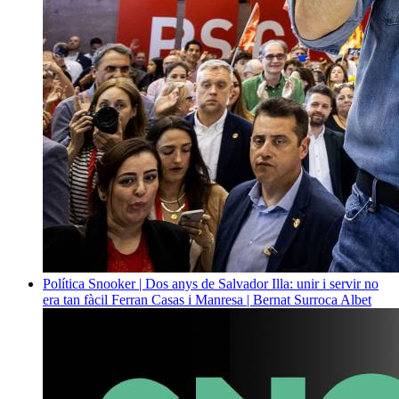
Política
Snooker | Dos anys de Salvador Illa: unir i servir no
era tan fàcil
Ferran Casas i Manresa | Bernat Surroca Albet