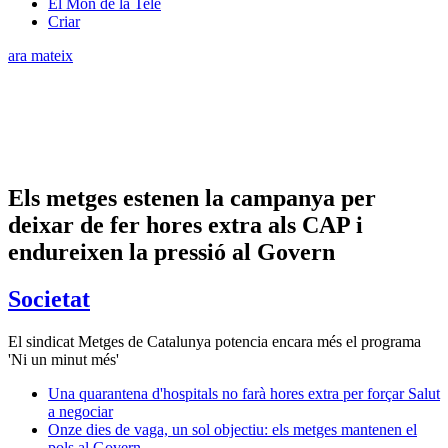
El Món de la Tele
Criar
ara mateix
Els metges estenen la campanya per
deixar de fer hores extra als CAP i
endureixen la pressió al Govern
Societat
El sindicat Metges de Catalunya potencia encara més el programa
'Ni un minut més'
Una quarantena d'hospitals no farà hores extra per forçar Salut
a negociar
Onze dies de vaga, un sol objectiu: els metges mantenen el
pols al Govern