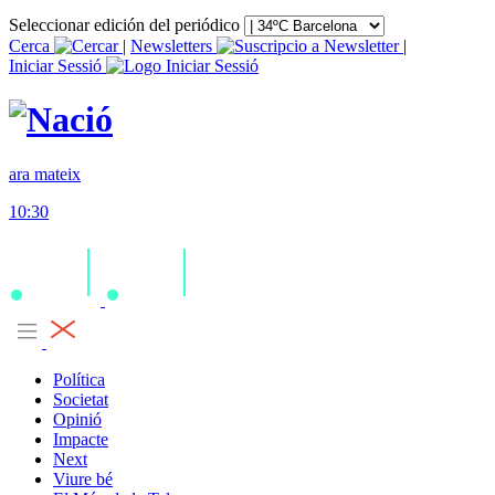
Seleccionar edición del periódico
Cerca
|
Newsletters
|
Iniciar Sessió
ara mateix
10:30
Política
Societat
Opinió
Impacte
Next
Viure bé