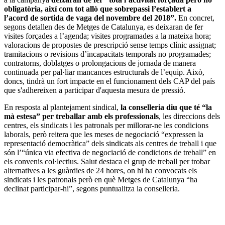
obligatòria, així com tot allò que sobrepassi l’establert a
l’acord de sortida de vaga del novembre del 2018”.
En concret,
segons detallen des de Metges de Catalunya, es deixaran de fer
visites forçades a l’agenda; visites programades a la mateixa hora;
valoracions de propostes de prescripció sense temps clínic assignat;
tramitacions o revisions d’incapacitats temporals no programades;
contratorns, doblatges o prolongacions de jornada de manera
continuada per pal·liar mancances estructurals de l’equip. Això,
doncs, tindrà un fort impacte en el funcionament dels CAP del país
que s'adhereixen a participar d'aquesta mesura de pressió.
En resposta al plantejament sindical,
la conselleria diu que té “la
mà estesa” per treballar amb els professionals
, les direccions dels
centres, els sindicats i les patronals per millorar-ne les condicions
laborals, però reitera que les meses de negociació “expressen la
representació democràtica” dels sindicats als centres de treball i que
són l’“única via efectiva de negociació de condicions de treball” en
els convenis col·lectius. Salut destaca el grup de treball per trobar
alternatives a les guàrdies de 24 hores, on hi ha convocats els
sindicats i les patronals però en què Metges de Catalunya “ha
declinat participar-hi”, segons puntualitza la conselleria.