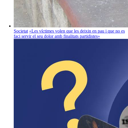
Societat
«Les víctimes volen que les deixin en pau i que no es
faci servir el seu dolor amb finalitats partidistes»