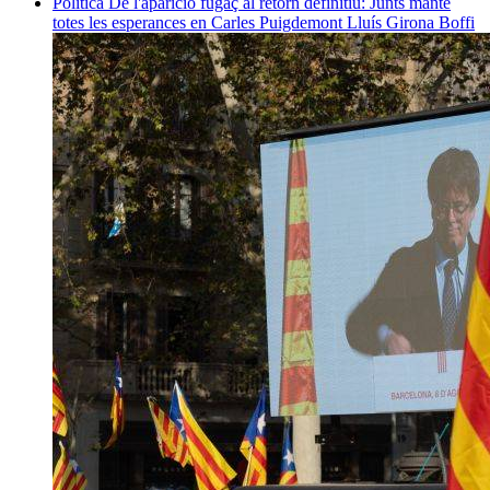
Política
De l'aparició fugaç al retorn definitiu: Junts manté
totes les esperances en Carles Puigdemont
Lluís Girona Boffi