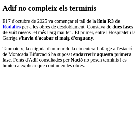
Adif no compleix els terminis
El 7 d'octubre de 2025 va començar el tall de la
línia R3 de
Rodalies
per a les obres de desdoblament. Constava de d
ues fases
de vuit mesos
-el més llarg mai fet-. El primer, entre l'Hospitalet i la
Garriga
s'havia d'acabar el maig d'enguany
.
Tanmateix, la caiguda d'un mur de la cimentera Lafarge a l'estació
de Montcada Bifurcació ha suposat
endarrerir aquesta primera
fase
. Fonts d'Adif consultades per
Nació
no posen terminis i es
limiten a explicar que continuen les obres.