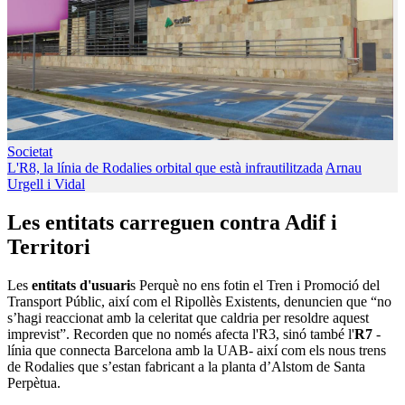
Societat
L'R8, la línia de Rodalies orbital que està infrautilitzada
Arnau
Urgell i Vidal
Les entitats carreguen contra Adif i
Territori
Les
entitats d'usuari
s Perquè no ens fotin el Tren i Promoció del
Transport Públic, així com el Ripollès Existents, denuncien que “no
s’hagi reaccionat amb la celeritat que caldria per resoldre aquest
imprevist”. Recorden que no només afecta l'R3, sinó també l'
R7
-
línia que connecta Barcelona amb la UAB- així com els nous trens
de Rodalies que s’estan fabricant a la planta d’Alstom de Santa
Perpètua.