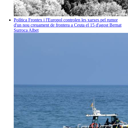
Política
Frontex i l'Europol controlen les xarxes pel rumor
d'un nou creuament de frontera a Ceuta el 15 d'agost
Bernat
Surroca Albet