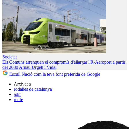
Societat
Els Comuns arrenquen el compromís d'allargar l'R-Aeroport a partir
del 2030
Arnau Urgell i Vidal
Escull Nació com la teva font preferida de Google
Arxivat a
rodalies de catalunya
adif
renfe