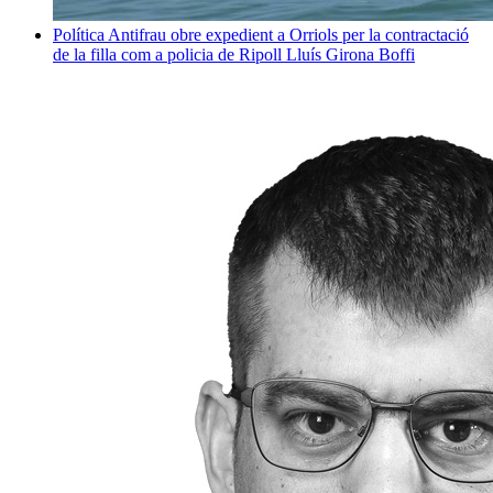
Política
Antifrau obre expedient a Orriols per la contractació
de la filla com a policia de Ripoll
Lluís Girona Boffi