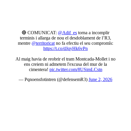
🔴 COMUNICAT:
@Adif_es
torna a incomplir
terminis i allarga de nou el desdoblament de l’R3,
mentre
@territoricat
no fa efectiu el seu compromís:
https://t.co/dJqyHk6vPn
Al maig havia de reobrir el tram Montcada-Mollet i no
ens creiem ni admetem l'excusa del mur de la
cimentera!
pic.twitter.com/8USimLCstn
— Pqnoensfotintren (@defensemR3)
June 2, 2026