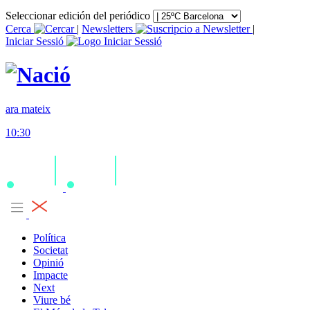
Seleccionar edición del periódico
Cerca
|
Newsletters
|
Iniciar Sessió
ara mateix
10:30
Política
Societat
Opinió
Impacte
Next
Viure bé