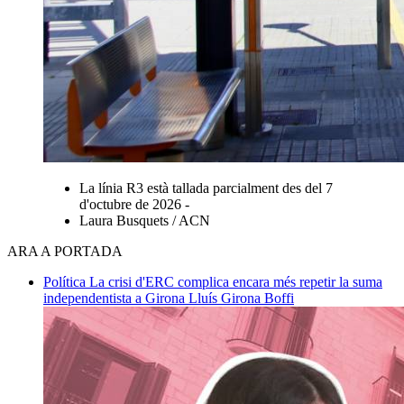
La línia R3 està tallada parcialment des del 7
d'octubre de 2026 -
Laura Busquets / ACN
ARA A PORTADA
Política
La crisi d'ERC complica encara més repetir la suma
independentista a Girona
Lluís Girona Boffi