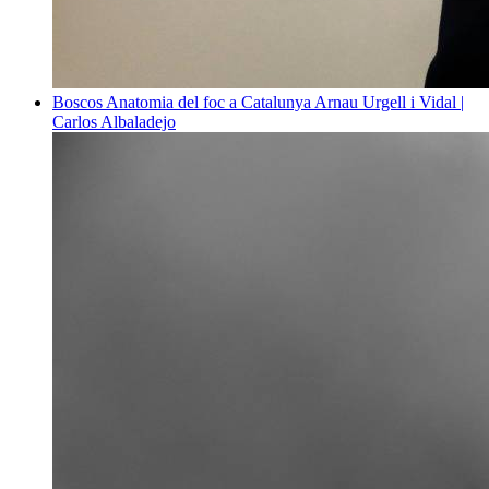
Boscos
Anatomia del foc a Catalunya
Arnau Urgell i Vidal |
Carlos Albaladejo