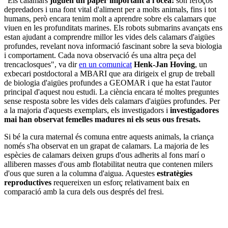
"Els calamars
juguen un paper important a l'oceà:
són feroços
depredadors i una font vital d'aliment per a molts animals, fins i tot
humans, però encara tenim molt a aprendre sobre els calamars que
viuen en les profunditats marines. Els robots submarins avançats ens
estan ajudant a comprendre millor les vides dels calamars d'aigües
profundes, revelant nova informació fascinant sobre la seva biologia
i comportament. Cada nova observació és una altra peça del
trencaclosques", va dir
en un comunicat
Henk-Jan Hoving
, un
exbecari postdoctoral a MBARI que ara dirigeix el grup de treball
de biologia d'aigües profundes a GEOMAR i que ha estat l'autor
principal d'aquest nou estudi. La ciència encara té moltes preguntes
sense resposta sobre les vides dels calamars d'aigües profundes. Per
a la majoria d'aquests exemplars, els investigadors i
investigadores
mai han observat femelles madures ni els seus ous fresats.
Si bé la cura maternal és comuna entre aquests animals, la criança
només s'ha observat en un grapat de calamars. La majoria de les
espècies de calamars deixen grups d'ous adherits al fons marí o
alliberen masses d'ous amb flotabilitat neutra que contenen milers
d'ous que suren a la columna d'aigua. Aquestes
estratègies
reproductives
requereixen un esforç relativament baix en
comparació amb la cura dels ous després del fresi.