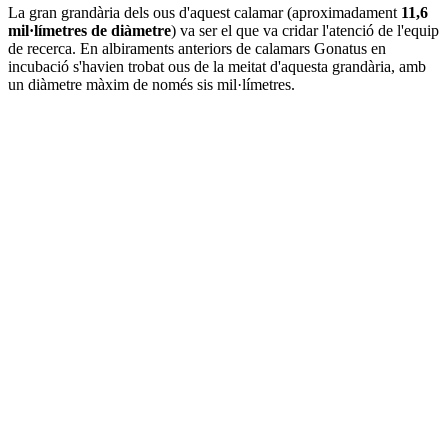
La gran grandària dels ous d'aquest calamar (aproximadament
11,6
mil·límetres de diàmetre
) va ser el que va cridar l'atenció de l'equip
de recerca. En albiraments anteriors de calamars Gonatus en
incubació s'havien trobat ous de la meitat d'aquesta grandària, amb
un diàmetre màxim de només sis mil·límetres.