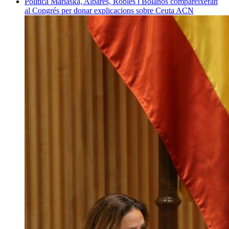
Política
Marlaska, Albares, Robles i Bolaños compareixeran
al Congrés per donar explicacions sobre Ceuta
ACN