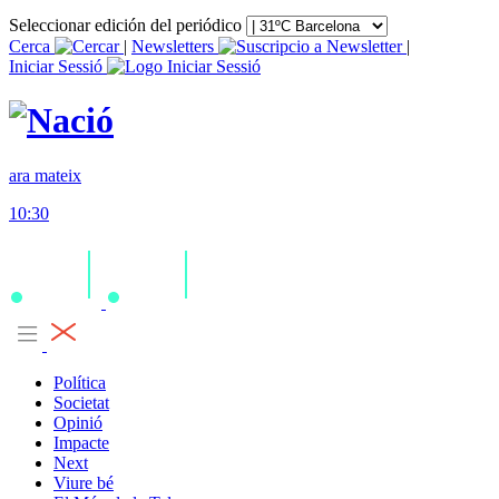
Seleccionar edición del periódico
Cerca
|
Newsletters
|
Iniciar Sessió
ara mateix
10:30
Política
Societat
Opinió
Impacte
Next
Viure bé