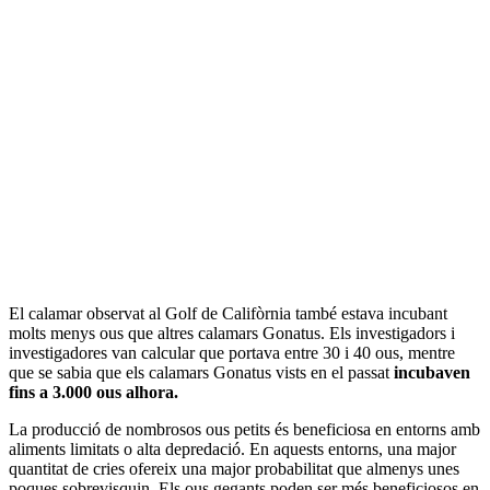
El calamar observat al Golf de Califòrnia també estava incubant
molts menys ous que altres calamars Gonatus. Els investigadors i
investigadores van calcular que portava entre 30 i 40 ous, mentre
que se sabia que els calamars Gonatus vists en el passat
incubaven
fins a 3.000 ous alhora.
La producció de nombrosos ous petits és beneficiosa en entorns amb
aliments limitats o alta depredació. En aquests entorns, una major
quantitat de cries ofereix una major probabilitat que almenys unes
poques sobrevisquin. Els ous gegants poden ser més beneficiosos en