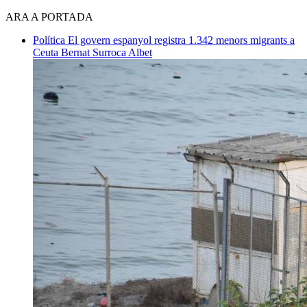
ARA A PORTADA
Política
El govern espanyol registra 1.342 menors migrants a
Ceuta
Bernat Surroca Albet