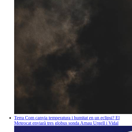
Terra
Com canvia temperatura i humitat en un eclipsi? El
Meteocat enviarà tres globus sonda
Arnau Urgell i Vidal