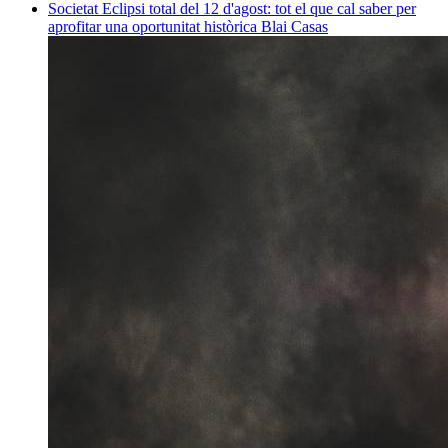
Societat
Eclipsi total del 12 d'agost: tot el que cal saber per
aprofitar una oportunitat històrica
Blai Casas