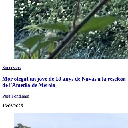
Successos
Mor ofegat un jove de 18 anys de Navàs a la resclosa
de l'Ametlla de Merola
Pere Fontanals
13/06/2026