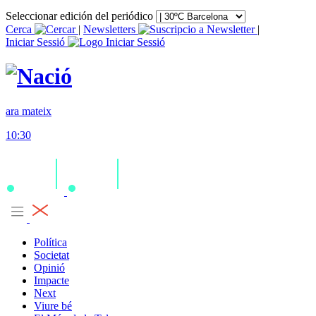
Seleccionar edición del periódico
Cerca
|
Newsletters
|
Iniciar Sessió
ara mateix
10:30
Política
Societat
Opinió
Impacte
Next
Viure bé