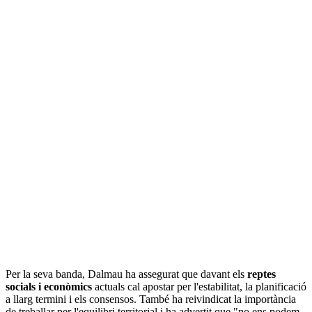
Per la seva banda, Dalmau ha assegurat que davant els
reptes
socials i econòmics
actuals cal apostar per l'estabilitat, la planificació
a llarg termini i els consensos. També ha reivindicat la importància
de treballar per l'equilibri territorial i ha advertit que "no ens podem