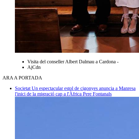
Visita del conseller Albert Dalmau a Cardona -
AjCdn
ARA A PORTADA
Societat
Un espectacular estol de cigonyes anuncia a Manresa
l'inici de la migració cap a l'Àfrica
Pere Fontanals