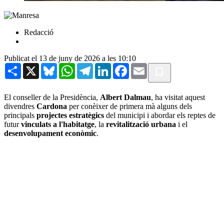
Redacció
Publicat el 13 de juny de 2026 a les 10:10
Share
X
Bluesky
WhatsApp
Telegram
LinkedIn
Facebook
Email
El conseller de la Presidència,
Albert Dalmau
, ha visitat aquest
divendres
Cardona
per conèixer de primera mà alguns dels
principals
projectes estratègics
del municipi i abordar els reptes de
futur
vinculats a l'habitatge
, la
revitalització urbana
i el
desenvolupament econòmic
.