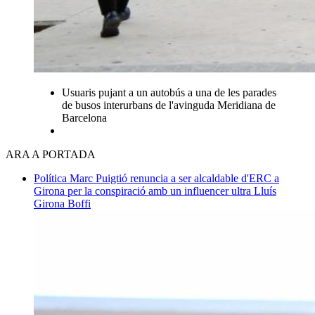
Usuaris pujant a un autobús a una de les parades
de busos interurbans de l'avinguda Meridiana de
Barcelona
ARA A PORTADA
Política
Marc Puigtió renuncia a ser alcaldable d'ERC a
Girona per la conspiració amb un influencer ultra
Lluís
Girona Boffi