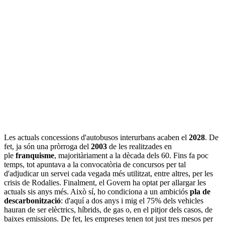
Les actuals concessions d'autobusos interurbans acaben el
2028
. De
fet, ja són una pròrroga del
2003
de les realitzades en
ple
franquisme
, majoritàriament a la dècada dels 60. Fins fa poc
temps, tot apuntava a la convocatòria de concursos per tal
d'adjudicar un servei cada vegada més utilitzat, entre altres, per les
crisis de Rodalies. Finalment, el Govern ha optat per allargar les
actuals sis anys més. Això sí, ho condiciona a un ambiciós
pla de
descarbonització
: d'aquí a dos anys i mig el 75% dels vehicles
hauran de ser elèctrics, híbrids, de gas o, en el pitjor dels casos, de
baixes emissions. De fet, les empreses tenen tot just tres mesos per