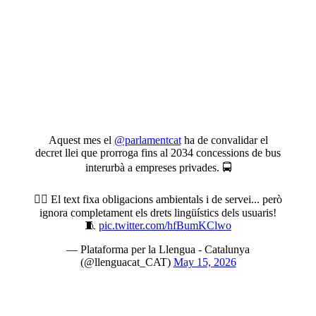
Aquest mes el
@parlamentcat
ha de convalidar el
decret llei que prorroga fins al 2034 concessions de bus
interurbà a empreses privades. 🚍
✍🏼 El text fixa obligacions ambientals i de servei... però
ignora completament els drets lingüístics dels usuaris!
🧵
pic.twitter.com/hfBumKClwo
— Plataforma per la Llengua - Catalunya
(@llenguacat_CAT)
May 15, 2026