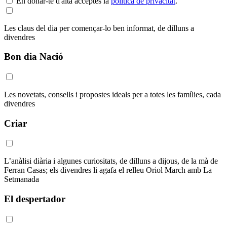
En donar-te d'alta acceptes la
política de privacitat
.
Les claus del dia per començar-lo ben informat, de dilluns a
divendres
Bon dia Nació
Les novetats, consells i propostes ideals per a totes les famílies, cada
divendres
Criar
L’anàlisi diària i algunes curiositats, de dilluns a dijous, de la mà de
Ferran Casas; els divendres li agafa el relleu Oriol March amb La
Setmanada
El despertador