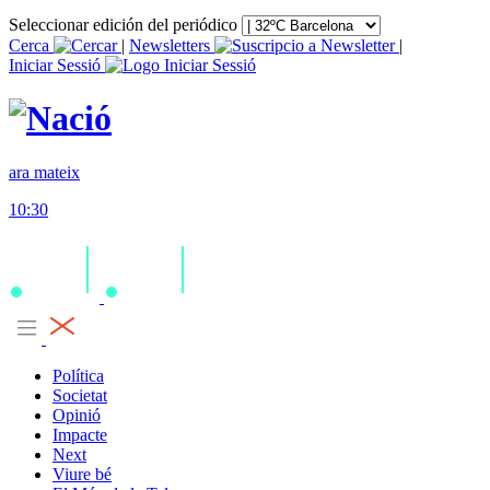
Seleccionar edición del periódico
Cerca
|
Newsletters
|
Iniciar Sessió
ara mateix
10:30
Política
Societat
Opinió
Impacte
Next
Viure bé