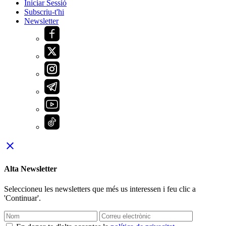
Iniciar Sessió
Subscriu-t'hi
Newsletter
close
Alta Newsletter
Seleccioneu les newsletters que més us interessen i feu clic a
'Continuar'.