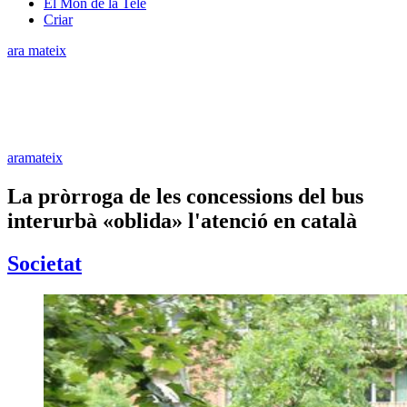
El Món de la Tele
Criar
ara mateix
aramateix
La pròrroga de les concessions del bus
interurbà «oblida» l'atenció en català
Societat