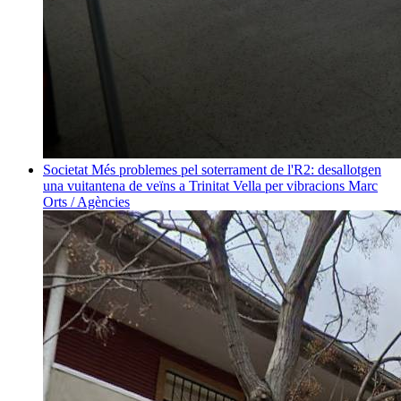
Societat
Més problemes pel soterrament de l'R2: desallotgen
una vuitantena de veïns a Trinitat Vella per vibracions
Marc
Orts / Agències