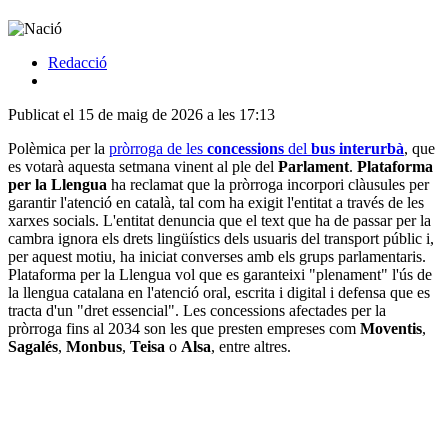
Redacció
Publicat el 15 de maig de 2026 a les 17:13
Polèmica per la
pròrroga de les
concessions
del
bus interurbà
, que
es votarà aquesta setmana vinent al ple del
Parlament
.
Plataforma
per la Llengua
ha reclamat que la pròrroga incorpori clàusules per
garantir l'atenció en català, tal com ha exigit l'entitat a través de les
xarxes socials. L'entitat denuncia que el text que ha de passar per la
cambra ignora els drets lingüístics dels usuaris del transport públic i,
per aquest motiu, ha iniciat converses amb els grups parlamentaris.
Plataforma per la Llengua vol que es garanteixi "plenament" l'ús de
la llengua catalana en l'atenció oral, escrita i digital i defensa que es
tracta d'un "dret essencial". Les concessions afectades per la
pròrroga fins al 2034 son les que presten empreses com
Moventis
,
Sagalés
,
Monbus
,
Teisa
o
Alsa
, entre altres.