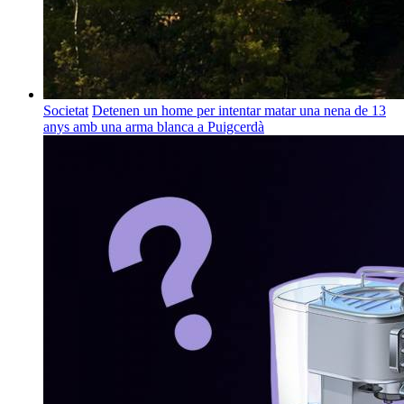
Societat
Detenen un home per intentar matar una nena de 13
anys amb una arma blanca a Puigcerdà