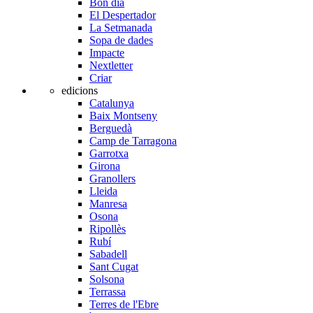
Bon dia
El Despertador
La Setmanada
Sopa de dades
Impacte
Nextletter
Criar
edicions
Catalunya
Baix Montseny
Berguedà
Camp de Tarragona
Garrotxa
Girona
Granollers
Lleida
Manresa
Osona
Ripollès
Rubí
Sabadell
Sant Cugat
Solsona
Terrassa
Terres de l'Ebre