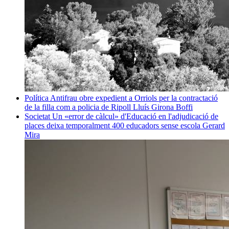
Política
Antifrau obre expedient a Orriols per la contractació
de la filla com a policia de Ripoll
Lluís Girona Boffi
Societat
Un «error de càlcul» d'Educació en l'adjudicació de
places deixa temporalment 400 educadors sense escola
Gerard
Mira