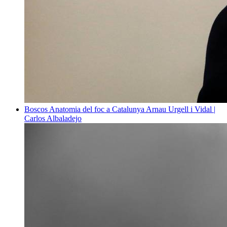
Boscos
Anatomia del foc a Catalunya
Arnau Urgell i Vidal |
Carlos Albaladejo