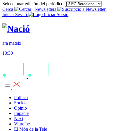
Seleccionar edición del periódico
Cerca
|
Newsletters
|
Iniciar Sessió
ara mateix
10:30
Política
Societat
Opinió
Impacte
Next
Viure bé
El Món de la Tele