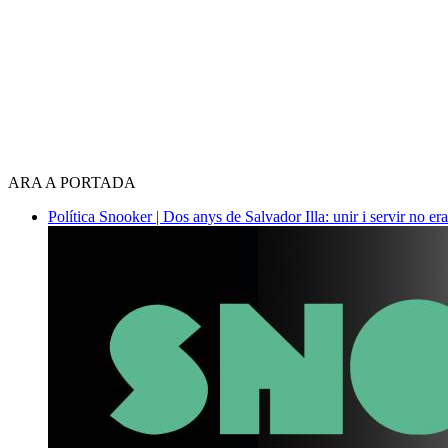
ARA A PORTADA
Política
Snooker | Dos anys de Salvador Illa: unir i servir no era