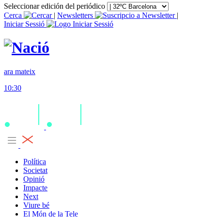
Seleccionar edición del periódico
Cerca
|
Newsletters
|
Iniciar Sessió
ara mateix
10:30
Política
Societat
Opinió
Impacte
Next
Viure bé
El Món de la Tele