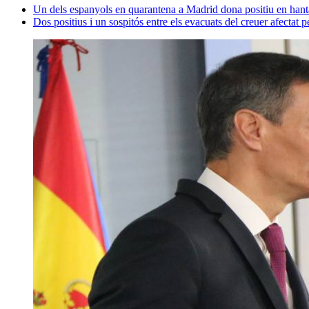
Un dels espanyols en quarantena a Madrid dona positiu en hant
Dos positius i un sospitós entre els evacuats del creuer afectat p