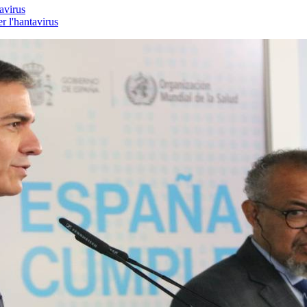
avirus
er l'hantavirus