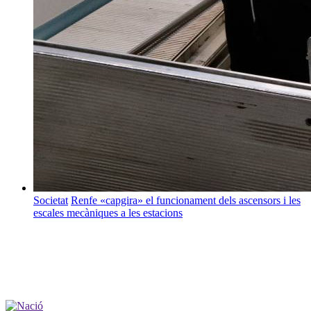
Societat
Renfe «capgira» el funcionament dels ascensors i les
escales mecàniques a les estacions