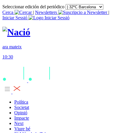
Seleccionar edición del periódico
Cerca
|
Newsletters
|
Iniciar Sessió
ara mateix
10:30
Política
Societat
Opinió
Impacte
Next
Viure bé