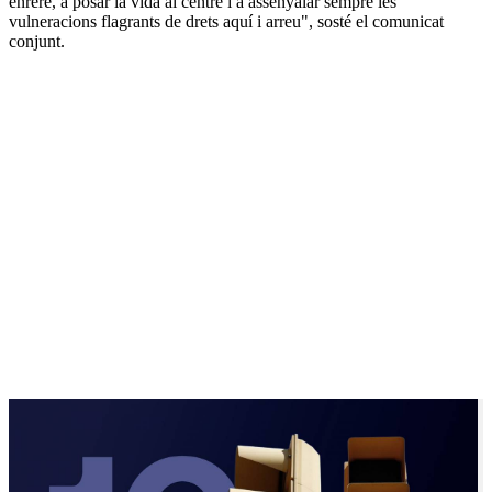
enrere, a posar la vida al centre i a assenyalar sempre les
vulneracions flagrants de drets aquí i arreu", sosté el comunicat
conjunt.