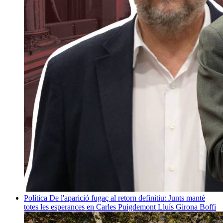
Política
De l'aparició fugaç al retorn definitiu: Junts manté
totes les esperances en Carles Puigdemont
Lluís Girona Boffi