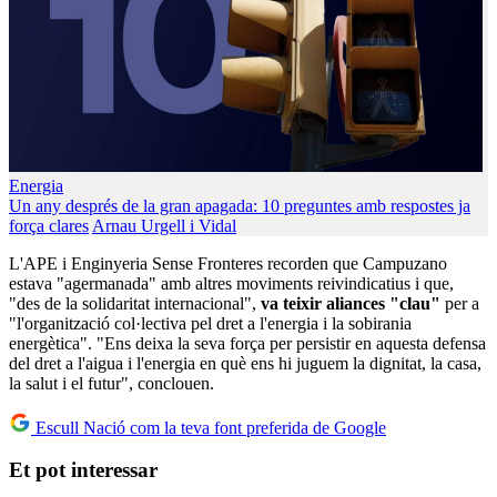
Energia
Un any després de la gran apagada: 10 preguntes amb respostes ja
força clares
Arnau Urgell i Vidal
L'APE i Enginyeria Sense Fronteres recorden que Campuzano
estava "agermanada" amb altres moviments reivindicatius i que,
"des de la solidaritat internacional",
va teixir aliances "clau"
per a
"l'organització col·lectiva pel dret a l'energia i la sobirania
energètica". "Ens deixa la seva força per persistir en aquesta defensa
del dret a l'aigua i l'energia en què ens hi juguem la dignitat, la casa,
la salut i el futur", conclouen.
Escull Nació com la teva font preferida de Google
Et pot interessar