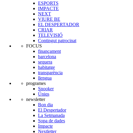
ESPORTS
IMPACTE
NEXT
VIURE BE
EL DESPERTADOR
CRIAR
TELEVISIÓ
Contingut patrocinat
FOCUS
finançament
barcelona
sequera
habitatge
transparència
llengua
programes
Snooker
Úniqs
newsletter
Bon dia
El Despertador
La Setmanada
Sopa de dades
Impacte
Nextletter