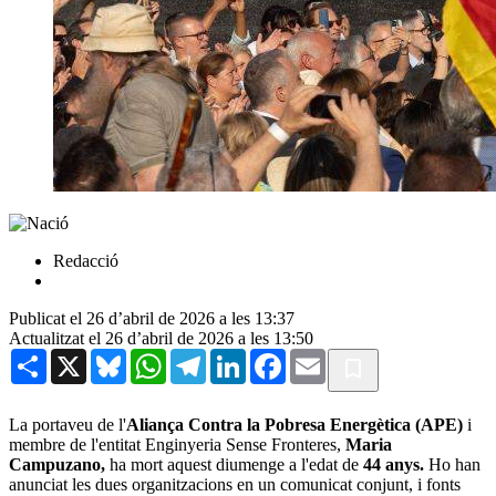
Redacció
Publicat el 26 d’abril de 2026 a les 13:37
Actualitzat el 26 d’abril de 2026 a les 13:50
Share
X
Bluesky
WhatsApp
Telegram
LinkedIn
Facebook
Email
La portaveu de l'
Aliança Contra la Pobresa Energètica (APE)
i
membre de l'entitat Enginyeria Sense Fronteres,
Maria
Campuzano,
ha mort aquest diumenge a l'edat de
44 anys.
Ho han
anunciat les dues organitzacions en un comunicat conjunt, i fonts