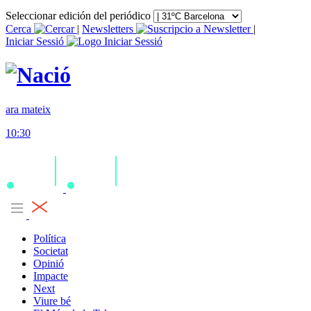
Seleccionar edición del periódico
Cerca
|
Newsletters
|
Iniciar Sessió
ara mateix
10:30
Política
Societat
Opinió
Impacte
Next
Viure bé