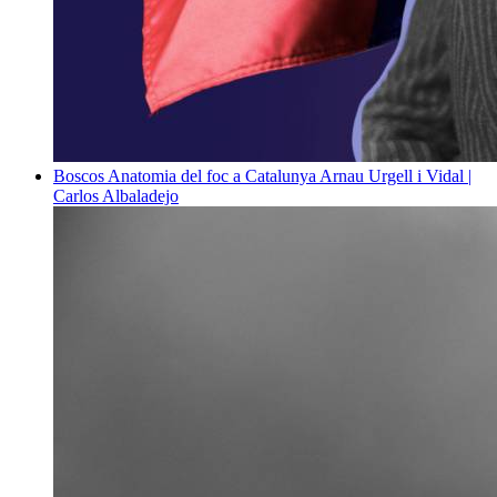
Boscos
Anatomia del foc a Catalunya
Arnau Urgell i Vidal |
Carlos Albaladejo