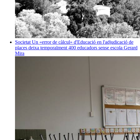
Societat
Un «error de càlcul» d'Educació en l'adjudicació de
places deixa temporalment 400 educadors sense escola
Gerard
Mira