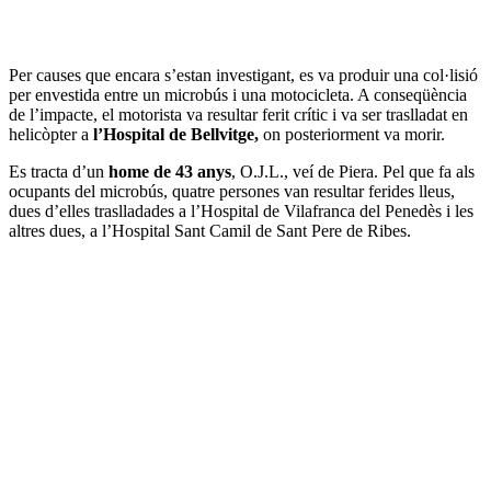
Per causes que encara s’estan investigant, es va produir una col·lisió
per envestida entre un microbús i una motocicleta. A conseqüència
de l’impacte, el motorista va resultar ferit crític i va ser traslladat en
helicòpter a
l’Hospital de Bellvitge,
on posteriorment va morir.
Es tracta d’un
home de 43 anys
, O.J.L., veí de Piera. Pel que fa als
ocupants del microbús, quatre persones van resultar ferides lleus,
dues d’elles traslladades a l’Hospital de Vilafranca del Penedès i les
altres dues, a l’Hospital Sant Camil de Sant Pere de Ribes.