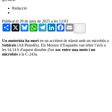
Redacció
Publicat el 29 de juny de 2025 a les 12:03
Share
X
Bluesky
WhatsApp
Telegram
LinkedIn
Facebook
Email
Un motorista ha mort
en un accident de trànsit amb un microbús a
Subirats
(Alt Penedès). Els Mossos d’Esquadra van rebre l’avís a
les 14.14 h d'aquest dissabte d'un
xoc entre una moto i un
microbús
a la C-243a.