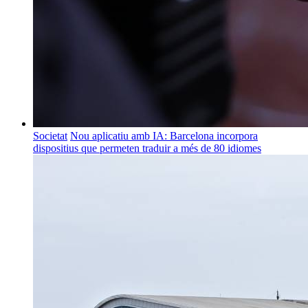
Societat
Nou aplicatiu amb IA: Barcelona incorpora
dispositius que permeten traduir a més de 80 idiomes