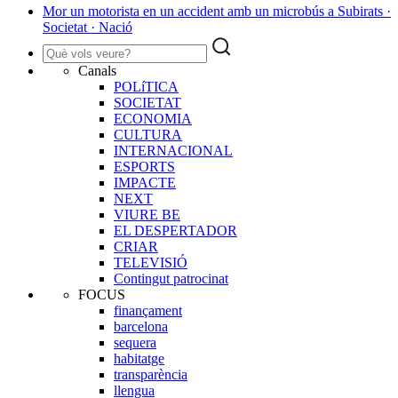
Mor un motorista en un accident amb un microbús a Subirats ·
Societat · Nació
Canals
POLíTICA
SOCIETAT
ECONOMIA
CULTURA
INTERNACIONAL
ESPORTS
IMPACTE
NEXT
VIURE BE
EL DESPERTADOR
CRIAR
TELEVISIÓ
Contingut patrocinat
FOCUS
finançament
barcelona
sequera
habitatge
transparència
llengua