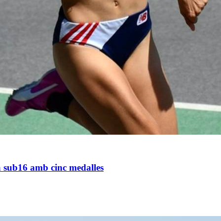
 sub16 amb cinc medalles