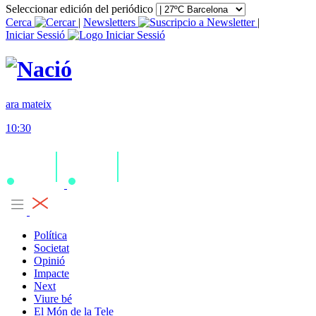
Seleccionar edición del periódico
Cerca
|
Newsletters
|
Iniciar Sessió
ara mateix
10:30
Política
Societat
Opinió
Impacte
Next
Viure bé
El Món de la Tele