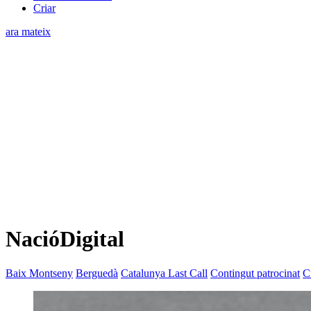
Criar
ara mateix
NacióDigital
Baix Montseny
Berguedà
Catalunya Last Call
Contingut patrocinat
C