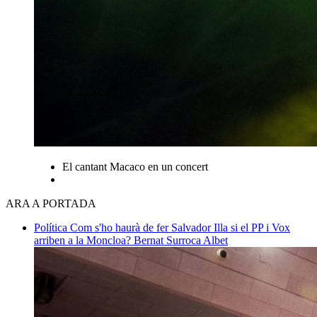
El cantant Macaco en un concert
ARA A PORTADA
Política
Com s'ho haurà de fer Salvador Illa si el PP i Vox
arriben a la Moncloa?
Bernat Surroca Albet