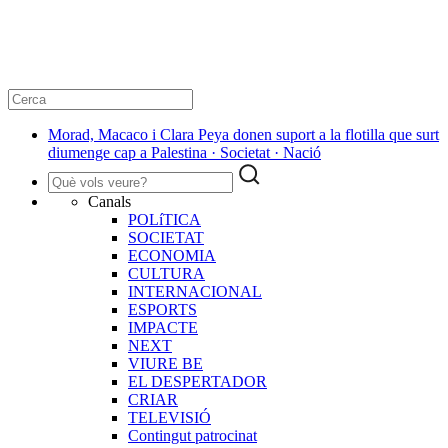
Morad, Macaco i Clara Peya donen suport a la flotilla que surt
diumenge cap a Palestina · Societat · Nació
Canals
POLíTICA
SOCIETAT
ECONOMIA
CULTURA
INTERNACIONAL
ESPORTS
IMPACTE
NEXT
VIURE BE
EL DESPERTADOR
CRIAR
TELEVISIÓ
Contingut patrocinat