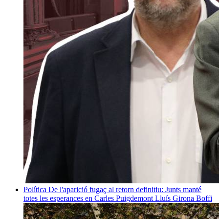
Política
De l'aparició fugaç al retorn definitiu: Junts manté
totes les esperances en Carles Puigdemont
Lluís Girona Boffi