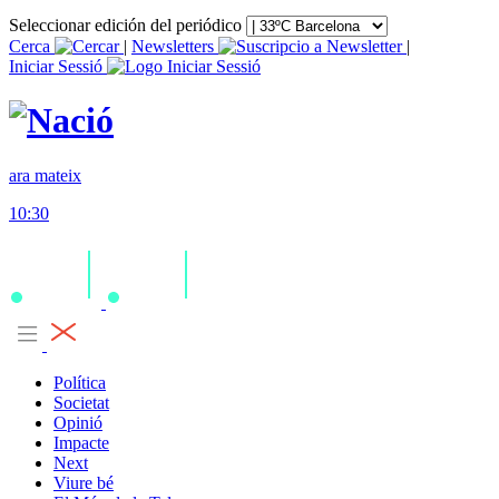
Seleccionar edición del periódico
Cerca
|
Newsletters
|
Iniciar Sessió
ara mateix
10:30
Política
Societat
Opinió
Impacte
Next
Viure bé