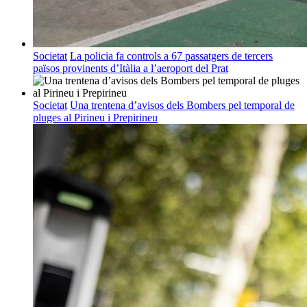
Societat
La policia fa controls a 67 passatgers de tercers
països provinents d’Itàlia a l’aeroport del Prat
Societat
Una trentena d’avisos dels Bombers pel temporal de
pluges al Pirineu i Prepirineu