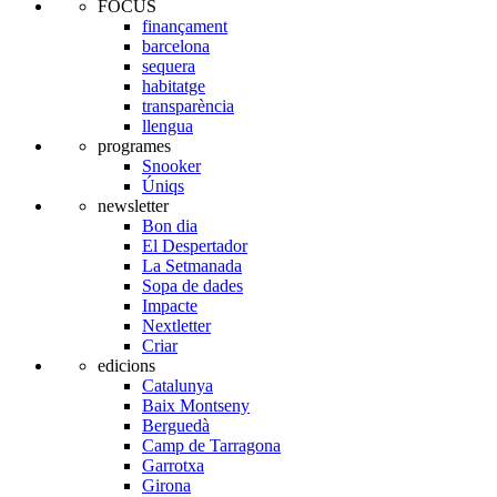
FOCUS
finançament
barcelona
sequera
habitatge
transparència
llengua
programes
Snooker
Úniqs
newsletter
Bon dia
El Despertador
La Setmanada
Sopa de dades
Impacte
Nextletter
Criar
edicions
Catalunya
Baix Montseny
Berguedà
Camp de Tarragona
Garrotxa
Girona