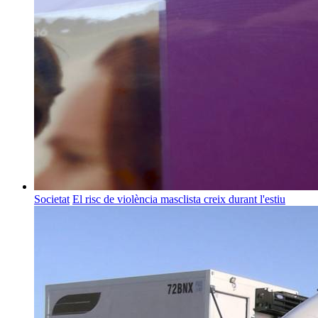
Societat
El risc de violència masclista creix durant l'estiu