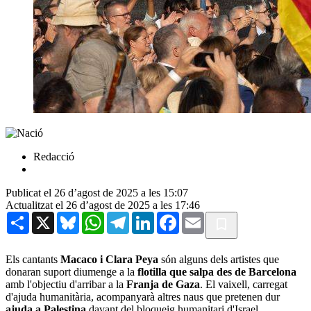
Redacció
Publicat el 26 d’agost de 2025 a les 15:07
Actualitzat el 26 d’agost de 2025 a les 17:46
Share
X
Bluesky
WhatsApp
Telegram
LinkedIn
Facebook
Email
Els cantants
Macaco i Clara Peya
són alguns dels artistes que
donaran suport diumenge a la
flotilla que salpa des de Barcelona
amb l'objectiu d'arribar a la
Franja de Gaza
. El vaixell, carregat
d'ajuda humanitària, acompanyarà altres naus que pretenen dur
ajuda a Palestina
davant del bloqueig humanitari d'Israel.