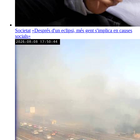
Societat
«Després d'un eclipsi, més gent s'implica en causes
socials»