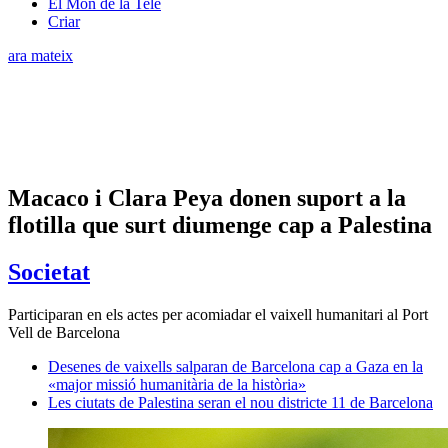
El Món de la Tele
Criar
ara mateix
Macaco i Clara Peya donen suport a la
flotilla que surt diumenge cap a Palestina
Societat
Participaran en els actes per acomiadar el vaixell humanitari al Port
Vell de Barcelona
Desenes de vaixells salparan de Barcelona cap a Gaza en la
«major missió humanitària de la història»
Les ciutats de Palestina seran el nou districte 11 de Barcelona