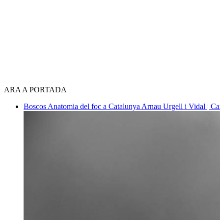
ARA A PORTADA
Boscos
Anatomia del foc a Catalunya
Arnau Urgell i Vidal | Ca