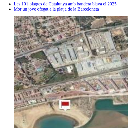
Les 101 platges de Catalunya amb bandera blava el 2025
Mor un jove ofegat a la platja de la Barceloneta