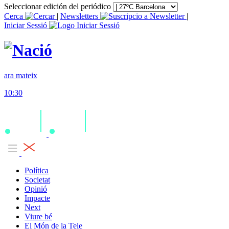
Seleccionar edición del periódico
Cerca
|
Newsletters
|
Iniciar Sessió
ara mateix
10:30
Política
Societat
Opinió
Impacte
Next
Viure bé
El Món de la Tele