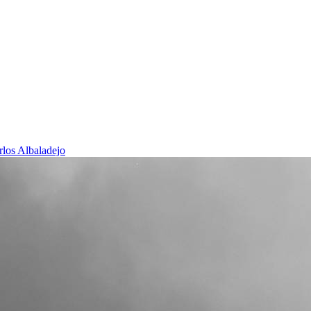
rlos Albaladejo