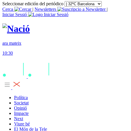
Seleccionar edición del periódico
Cerca
|
Newsletters
|
Iniciar Sessió
ara mateix
10:30
Política
Societat
Opinió
Impacte
Next
Viure bé
El Món de la Tele