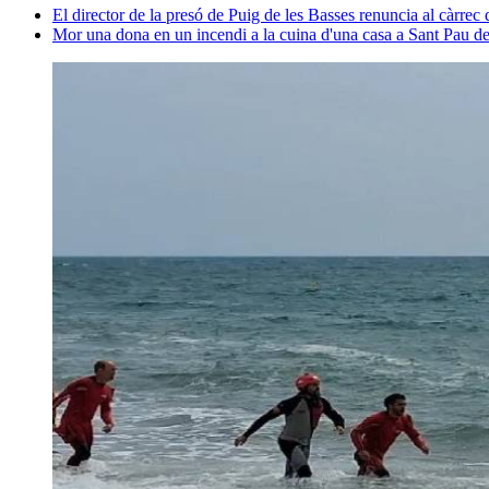
El director de la presó de Puig de les Basses renuncia al càrrec 
Mor una dona en un incendi a la cuina d'una casa a Sant Pau d