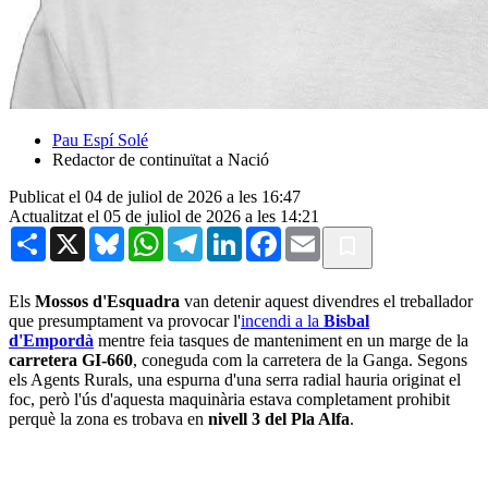
Pau Espí Solé
Redactor de continuïtat a Nació
Publicat el 04 de juliol de 2026 a les 16:47
Actualitzat el 05 de juliol de 2026 a les 14:21
Share
X
Bluesky
WhatsApp
Telegram
LinkedIn
Facebook
Email
Els
Mossos d'Esquadra
van detenir aquest divendres el treballador
que presumptament va provocar l'
incendi a la
Bisbal
d'Empordà
mentre feia tasques de manteniment en un marge de la
carretera GI-660
, coneguda com la carretera de la Ganga. Segons
els Agents Rurals, una espurna d'una serra radial hauria originat el
foc, però l'ús d'aquesta maquinària estava completament prohibit
perquè la zona es trobava en
nivell 3 del Pla Alfa
.