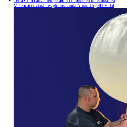
Terra
Com canvia temperatura i humitat en un eclipsi? El
Meteocat enviarà tres globus sonda
Arnau Urgell i Vidal