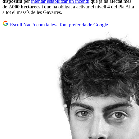
dispositiu
per
intentar estabilitzar un incendi
que ja ha afectat més
de
2.000 hectàrees
i que ha obligat a activar el nivell 4 del Pla Alfa
a tot el massís de les Gavarres.
Escull Nació com la teva font preferida de Google