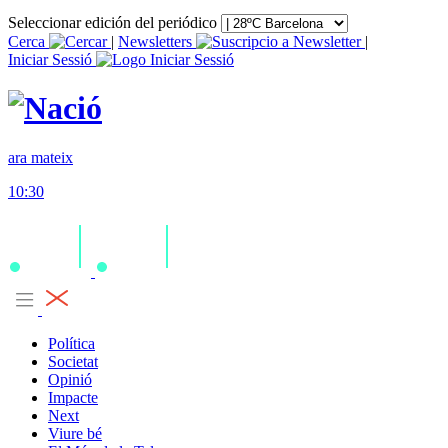
Seleccionar edición del periódico
Cerca
|
Newsletters
|
Iniciar Sessió
ara mateix
10:30
Política
Societat
Opinió
Impacte
Next
Viure bé