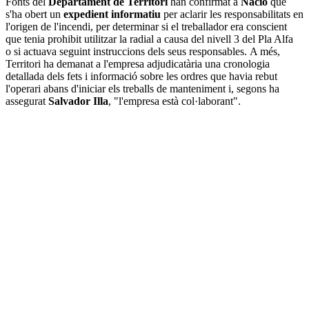
Fonts del
Departament de Territori
han confirmat a
Nació
que
s'ha obert un
expedient informatiu
per aclarir les responsabilitats en
l'origen de l'incendi, per determinar si el treballador era conscient
que tenia prohibit utilitzar la radial a causa del nivell 3 del Pla Alfa
o si actuava seguint instruccions dels seus responsables. A més,
Territori ha demanat a l'empresa adjudicatària una cronologia
detallada dels fets i informació sobre les ordres que havia rebut
l'operari abans d'iniciar els treballs de manteniment i, segons ha
assegurat
Salvador Illa
, "l'empresa està col·laborant".