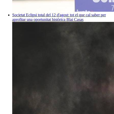
Societat
Eclipsi total del 12 d'agost: tot el que cal saber per
aprofitar una oportunitat històrica
Blai Casas