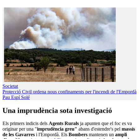
Societat
Protecció Civil ordena nous confinaments per l'incendi de l'Empordà
Pau Espí Solé
Una imprudència sota investigació
Els primers indicis dels
Agents Rurals
ja apunten que el foc es va
originar per una "
imprudència
greu"
abans d'estendre's pel
massís
de les Gavarres
i l'Empordà. Els
Bombers
mantenen un
ampli