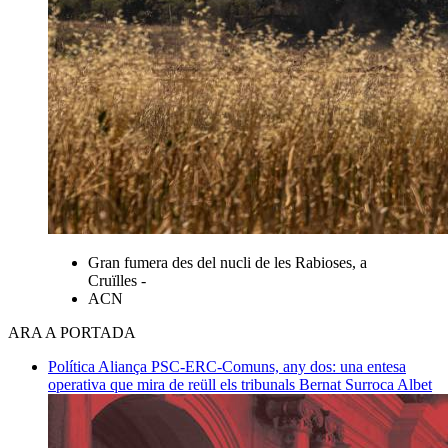
Gran fumera des del nucli de les Rabioses, a
Cruïlles -
ACN
ARA A PORTADA
Política
Aliança PSC-ERC-Comuns, any dos: una entesa
operativa que mira de reüll els tribunals
Bernat Surroca Albet