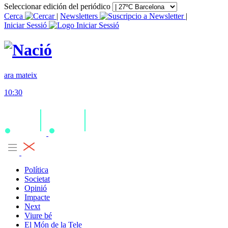
Seleccionar edición del periódico
Cerca
|
Newsletters
|
Iniciar Sessió
ara mateix
10:30
Política
Societat
Opinió
Impacte
Next
Viure bé
El Món de la Tele