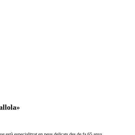
allola»
ue està especialitzat en peus delicats des de fa 65 anys