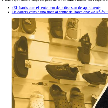
«Els barris com els enteníem de petits estan desapareixent»
Els darrers veïns d'una finca al centre de Barcelona: «Això és