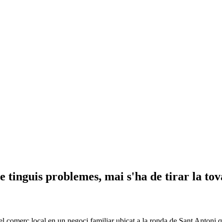
 tinguis problemes, mai s'ha de tirar la tov
del comerç local en un negoci familiar ubicat a la ronda de Sant Antoni q