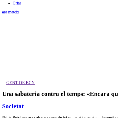
Criar
ara mateix
GENT DE BCN
Una sabateria contra el temps: «Encara que
Societat
Núria Pujol encara calça els peus de tot un barri i manté viu l'esperit 